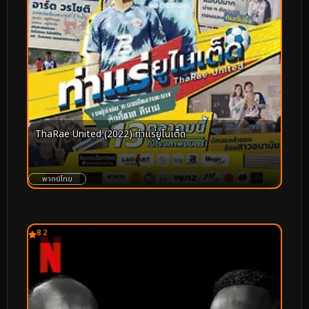
ThaRae United (2022) ท่าแร่ยูไนเต็ด
พากย์ไทย
8.2