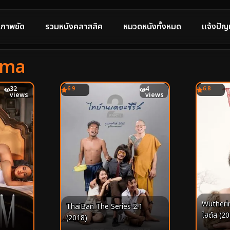
ภาพชัด
รวมหนังคลาสสิค
หมวดหนังทั้งหมด
แจ้งปัญ
ama
32
6.9
4
6.8
views
views
Wutherin
ThaiBan The Series 2.1
ไฮต์ส (2
(2018)