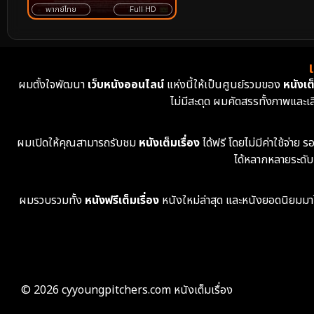
พากย์ไทย
Full HD
ผมตั้งใจพัฒนา
เว็บหนังออนไลน์
แห่งนี้ให้เป็นศูนย์รวมของ
หนังเต็
ไม่มีสะดุด ผมคัดสรรทั้งภาพและเ
ผมเปิดให้คุณสามารถรับชม
หนังเต็มเรื่อง
ได้ฟรี โดยไม่มีค่าใช้จ่า
ได้หลากหลายระดับ
ผมรวบรวมทั้ง
หนังฟรีเต็มเรื่อง
หนังใหม่ล่าสุด และหนังยอดนิยมมาไว้ใ
© 2026 cyyoungpitchers.com หนังเต็มเรื่อง