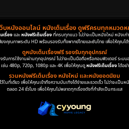
เว็บหนังออนไลน์ หนังเต็มเรื่อง ดูฟรีครบทุกหมวดหมู
มเรื่อง
และ
หนังฟรีเต็มเรื่อง
ที่ครบทุกแนว ไม่ว่าจะเป็นหนังใหม่ หนังเก
สียงคุณภาพระดับ HD พร้อมรองรับทั้งพากย์ไทยและซับไทย เพื่อให้คุณได้รั
ดูหนังเต็มเรื่องฟรี รองรับทุกอุปกรณ์
ย รองรับการใช้งานผ่านทุกอุปกรณ์ ไม่ว่าจะเป็นมือถือหรือคอมพิวเตอร์ ร
 เช่น 480p, 720p, 1080p และ 4K เพื่อให้คุณดู
หนังฟรีเต็มเรื่อง
ได้อย่
รวมหนังฟรีเต็มเรื่อง หนังใหม่ และหนังยอดนิยม
นที่เดียว เพื่อให้คุณเข้าถึงความบันเทิงได้ง่ายและรวดเร็ว ไม่ว่าจะเป็นหน
ตลอด 24 ชั่วโมง เพื่อให้คุณไม่พลาดทุกเรื่องดังที่กำลังเป็นกระแส