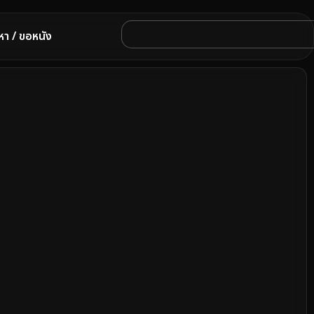
หา / ขอหนัง