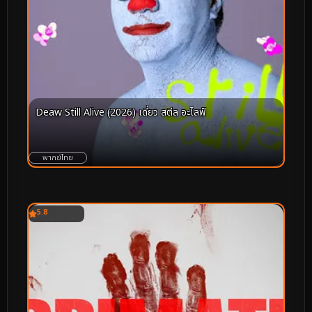
Deaw Still Alive (2026) เดี่ยว สตีล อะไลฟ์
พากย์ไทย
5.8