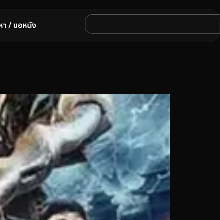
หา / ขอหนัง