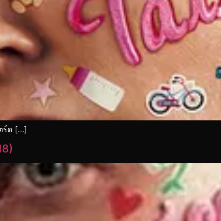
นตร์ด […]
018)