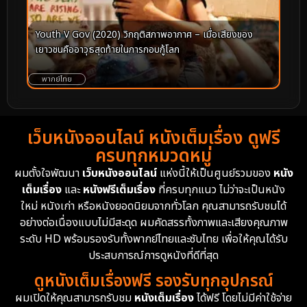
Youth V Gov (2020) วิกฤติสภาพอากาศ – เมื่อเสียงของ
เยาวชนคืออาวุธสุดท้ายในการกอบกู้โลก
พากย์ไทย
เว็บหนังออนไลน์ หนังเต็มเรื่อง ดูฟรี
ครบทุกหมวดหมู่
ผมตั้งใจพัฒนา
เว็บหนังออนไลน์
แห่งนี้ให้เป็นศูนย์รวมของ
หนัง
เต็มเรื่อง
และ
หนังฟรีเต็มเรื่อง
ที่ครบทุกแนว ไม่ว่าจะเป็นหนัง
ใหม่ หนังเก่า หรือหนังยอดนิยมจากทั่วโลก คุณสามารถรับชมได้
อย่างต่อเนื่องแบบไม่มีสะดุด ผมคัดสรรทั้งภาพและเสียงคุณภาพ
ระดับ HD พร้อมรองรับทั้งพากย์ไทยและซับไทย เพื่อให้คุณได้รับ
ประสบการณ์การดูหนังที่ดีที่สุด
ดูหนังเต็มเรื่องฟรี รองรับทุกอุปกรณ์
ผมเปิดให้คุณสามารถรับชม
หนังเต็มเรื่อง
ได้ฟรี โดยไม่มีค่าใช้จ่าย