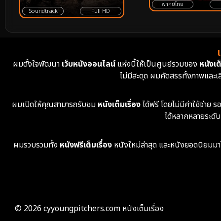
พากย์ไทย
Soundtrack
Full HD
ผมตั้งใจพัฒนา
เว็บหนังออนไลน์
แห่งนี้ให้เป็นศูนย์รวมของ
หนังเต็
ไม่มีสะดุด ผมคัดสรรทั้งภาพและเ
ผมเปิดให้คุณสามารถรับชม
หนังเต็มเรื่อง
ได้ฟรี โดยไม่มีค่าใช้จ่า
ได้หลากหลายระดับ
ผมรวบรวมทั้ง
หนังฟรีเต็มเรื่อง
หนังใหม่ล่าสุด และหนังยอดนิยมมาไว้ใ
© 2026 cyyoungpitchers.com หนังเต็มเรื่อง