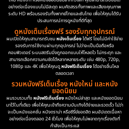
ใหม่ หนังเก่า หรือหนังยอดนิยมจากทั่วโลก คุณสามารถรับชมได้
Documentary สารคดี
95
อย่างต่อเนื่องแบบไม่มีสะดุด ผมคัดสรรทั้งภาพและเสียงคุณภาพ
ระดับ HD พร้อมรองรับทั้งพากย์ไทยและซับไทย เพื่อให้คุณได้รับ
Drama ดราม่า
(1,504)
ประสบการณ์การดูหนังที่ดีที่สุด
ดูหนังเต็มเรื่องฟรี รองรับทุกอุปกรณ์
Dystopian
16
ผมเปิดให้คุณสามารถรับชม
หนังเต็มเรื่อง
ได้ฟรี โดยไม่มีค่าใช้จ่าย
รองรับการใช้งานผ่านทุกอุปกรณ์ ไม่ว่าจะเป็นมือถือหรือ
Emotional
61
คอมพิวเตอร์ ระบบสตรีมมิ่งถูกออกแบบให้โหลดไว ไม่กระตุก และ
สามารถเลือกความคมชัดได้หลากหลายระดับ เช่น 480p, 720p,
Epic มหากาพย์
225
1080p และ 4K เพื่อให้คุณดู
หนังฟรีเต็มเรื่อง
ได้อย่างลื่นไหล
Erotic
36
ตลอดเวลา
รวมหนังฟรีเต็มเรื่อง หนังใหม่ และหนัง
Family ครอบครัว
372
ยอดนิยม
ผมรวบรวมทั้ง
หนังฟรีเต็มเรื่อง
หนังใหม่ล่าสุด และหนังยอดนิยม
Fantasy จินตนาการ
339
มาไว้ในที่เดียว เพื่อให้คุณเข้าถึงความบันเทิงได้ง่ายและรวดเร็ว ไม่ว่า
จะเป็นหนังแอคชั่น หนังดราม่า หรือซีรี่ย์ยอดฮิต ผมอัปเดตเนื้อหา
Fiction
9
อย่างต่อเนื่องตลอด 24 ชั่วโมง เพื่อให้คุณไม่พลาดทุกเรื่องดังที่
กำลังเป็นกระแส
Film
57