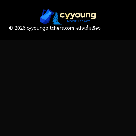
Gothic
3
Grief
7
© 2026 cyyoungpitchers.com หนังเต็มเรื่อง
HBO GO
6
HBO Max
3
Healing
15
Heist
26
Historical
7
History ประวัติศาสตร์
53
Holiday
2
Horror สยองขวัญ
391