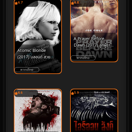
6.7
6.8
A Prayer Before
Dawn (2017) ลูกผู้ชาย
Atomic Blonde
สังเวียนเดือด
(2017) บลอนด์ สวย
พากย์ไทย
กระจุย
พากย์ไทย
6.6
5.9