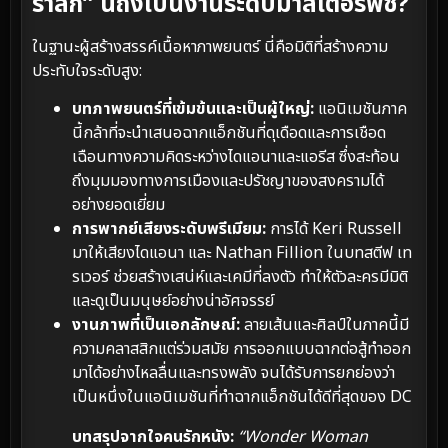
รำลึก” นี้ถึงเป็นงานระดับมาสเตอร์พีซ?
ในฐานะผู้สร้างสรรค์เนื้อหาภาพยนตร์ นี่คือมิติที่สร้างความ
ประทับใจระดับสูง:
บทภาพยนตร์ที่เข้มข้นและเป็นผู้ใหญ่:
แอนิเมชันภาค
นี้กล้าที่จะนำเสนอฉากแอ็กชันที่ดุเดือดและการเชือด
เฉือนทางความคิดระหว่างไดแอนาและแอรีส ซึ่งสะท้อน
ถึงมุมมองทางการเมืองและปรัชญาของสงครามได้
อย่างยอดเยี่ยม
การพากย์เสียงระดับพรีเมียม:
การได้ Keri Russell
มาให้เสียงไดแอนา และ Nathan Fillion ในบทสตีฟ เท
รเวอร์ ช่วยสร้างเสน่ห์และเคมีที่ลงตัว ทำให้ตัวละครมีมิติ
และดูเป็นมนุษย์อย่างน่าอัศจรรย์
งานภาพที่เป็นเอกลักษณ์:
ลายเส้นและศิลป์ในภาคนี้มี
ความคลาสสิกแต่ร่วมสมัย การออกแบบฉากต่อสู้ทำออก
มาได้อย่างไหลลื่นและทรงพลัง จนได้รับการยกย่องว่า
เป็นหนึ่งในแอนิเมชันที่ทำฉากแอ็กชันได้ดีที่สุดของ DC
บทสรุปจากใจคนรักหนัง:
“Wonder Woman