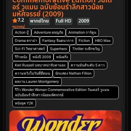
Commemorative Edition วันเด
อร์ วูแมน ฉบับย้อนรำลึกสาวน้อย
มหัศจรรย์ (2009)
7.2
พากย์ไทย
Full HD
2009
หมวดหมู่
Action บู๊
Adventure ผจญภัย
Animation การ์ตูน
Drama ดราม่า
Fantasy จินตนาการ
Fiction
HBO Max
Sci-Fi วิทยาศาสตร์
Superhero
Thriller ระทึกขวัญ
รีวิวหนัง
หนังปี 2009
หนังฝรั่ง
Keri Russell บทบาทน่าจับตามอง
ความมันส์ระดับ 5 ดาว
ความหวังในวันที่มืดมน
นักแสดง Nathan Fillion
ผลงาน Lauren Montgomery
รีวิว Wonder Woman Commemorative Edition วันเดอร์ วูแมน
ฉบับย้อนรำลึกสาวน้อยมหัศจรรย์
หนังยุค Y2K