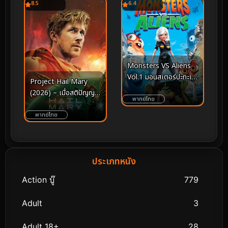
8.5
6.4
Monsters VS Aliens
Vol.1 มอนสเตอร์ปะทะเอ
Project Hail Mary
เลี่ยน ชุด 1
(2026) – เมื่อสติปัญญา
พากย์ไทย
คืออาวุธสุดท้าย และ
อวกาศคือสนามรบเพื่อลม
พากย์ไทย
หายใจของมวลมนุษยชาติ
ประเภทหนัง
Action บู๊
779
Adult
3
Adult 18+
28