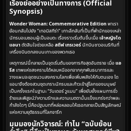
เรื่องย่ออย่างเป็นทางการ (Official
Synopsis)
Wonder Woman: Commemorative Edition
พาเรา
ย้อนกลับไปยัง “เทอมิสกีร่า” เกาะลึกลับที่เป็นที่พำนักของเหล่า
นักรบอเมซอนผู้เป็นอมตะ เรื่องราวเริ่มต้นขึ้นเมื่อ
เจ้าหญิงได
แอนา
ตัดสินใจช่วยเหลือ
สตีฟ เทรเวอร์
นักบินชาวอเมริกันที่
เครื่องบินตกลงบนเกาะของพวกเธอ
เหตุการณ์นี้กลายเป็นจุดเริ่มต้นของภารกิจสุดอันตราย เมื่อ
แอ
รีส
เทพแห่งสงครามได้หลบหนีออกจากคุกพันธนาการและ
วางแผนจะจุดชนวนสงครามโลกเพื่อเพิ่มพลังให้กับตนเอง ได
แอนาจึงต้องสวมชุดเกราะนักรบและก้าวเข้าสู่โลกของมนุษย์
เป็นครั้งแรกในฐานะ “วันเดอร์ วูแมน” เพื่อยับยั้งแผนการชั่ว
ร้ายและพิสูจน์ว่าความรักและความเมตตานั้นแข็งแกร่งกว่าพละ
กำลังใดๆ นี่คือปฐมบทที่หล่อหลอมให้เธอกลายเป็นสัญลักษณ์
แห่งความยุติธรรมที่โลกจารึก
มุมมองนักวิจารณ์: ทำไม “ฉบับย้อน