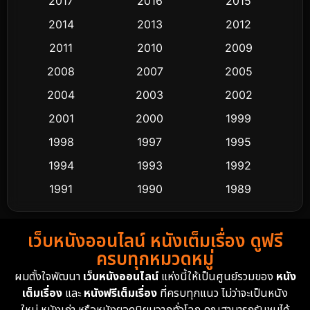
2017
2016
2015
Comedy ตลก
453
2014
2013
2012
Coming-of-age ชีวิตวัยรุ่น
64
2011
2010
2009
Crime อาชญากรรม
530
2008
2007
2005
2004
2003
2002
Cult Film
4
2001
2000
1999
Culture
9
1998
1997
1995
Dance เต้น
1994
1993
1992
10
1991
1990
1989
Detective สืบสวน
62
1988
1986
1985
Detective สืบสวน
76
เว็บหนังออนไลน์ หนังเต็มเรื่อง ดูฟรี
1983
1982
1981
ครบทุกหมวดหมู่
1978
1974
1971
Disaster
13
ผมตั้งใจพัฒนา
เว็บหนังออนไลน์
แห่งนี้ให้เป็นศูนย์รวมของ
หนัง
1962
เต็มเรื่อง
และ
หนังฟรีเต็มเรื่อง
ที่ครบทุกแนว ไม่ว่าจะเป็นหนัง
Disney+
4