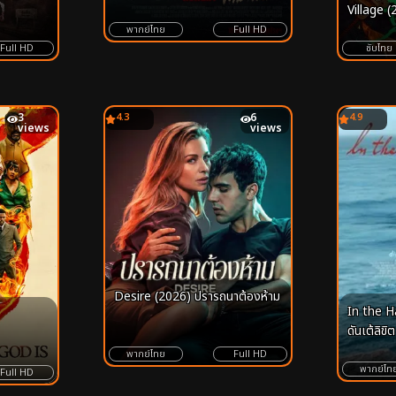
Village (
หมู่บ้านห
พากย์ไทย
Full HD
Full HD
ซับไทย
3
4.3
6
4.9
views
views
Desire (2026) ปรารถนาต้องห้าม
In the H
ดันเต้ลิขิต
พากย์ไทย
Full HD
พากย์ไท
Full HD