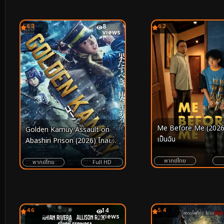
6.3
8
6.2
views
Me Before Me (2026)
Golden Kamuy Assault on
เป็นฉัน
Abashiri Prison (2026) โกลเดน
คามุย การจู่โจมคุกอะบาชิริ
พากย์ไทย
พากย์ไทย
Full HD
4.6
14
5.4
views