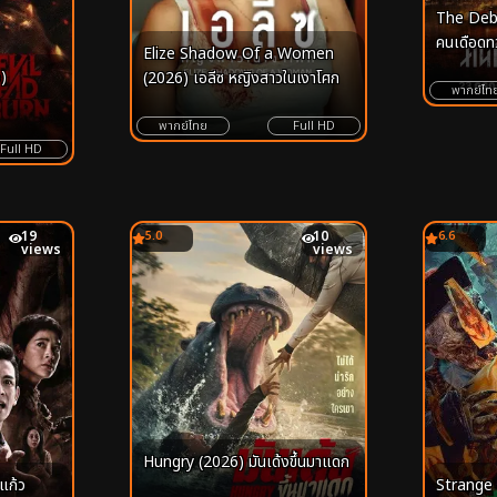
The Debt
คนเดือดท
Elize Shadow Of a Women
)
(2026) เอลีซ หญิงสาวในเงาโศก
พากย์ไท
พากย์ไทย
Full HD
Full HD
19
5.0
10
6.6
views
views
Hungry (2026) มันเด้งขึ้นมาแดก
แก้ว
Strange