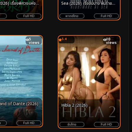
2026) เรื่องพิศวงแห่ง
Sea (2026) เรืออับปาง ฝันร้ายก
วงเฉวียน
ลางทะเล
Full HD
พากย์ไทย
Full HD
5
5.4
10
views
views
and of Dante (2026)
Hibla 2 (2026)
ย
Full HD
ซับไทย
Full HD