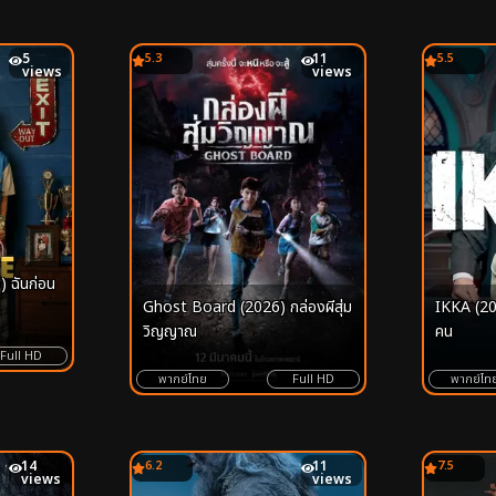
5
5.3
11
5.5
views
views
 ฉันก่อน
Ghost Board (2026) กล่องผีสุ่ม
IKKA (20
วิญญาณ
คน
Full HD
พากย์ไทย
Full HD
พากย์ไท
14
6.2
11
7.5
views
views