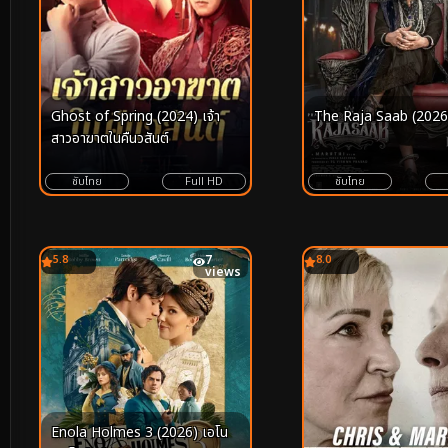
Ghost of Spring (2024) เจ้า
The Raja Saab (2026
สาวอาฆาตในคืนวสันต์
ซับไทย
Full HD
ซับไทย
5.8
7
8.0
views
Enola Holmes 3 (2026) เอโน