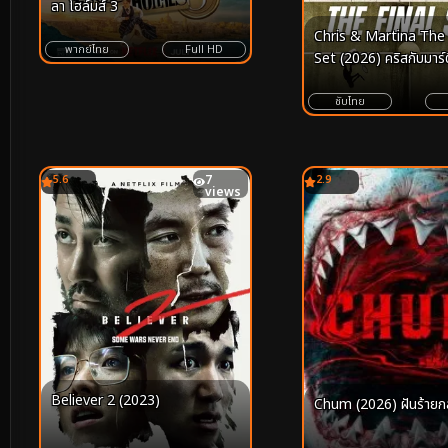
ลา โฮล์มส์ 3
Chris & Martina The 
พากย์ไทย
Full HD
Set (2026) คริสกับมาร์ติ
สุดใจในเซ็ตสุดท้าย
ซับไทย
5.6
7
2.9
views
Believer 2 (2023)
Chum (2026) ฝันร้ายก