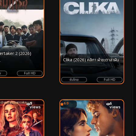
rtaker 2 (2026)
Clika (2026) คลิกา ฝ่าชะตาล่าฝัน
2
ย
Full HD
ซับไทย
Full HD
9
6.0
6
views
views