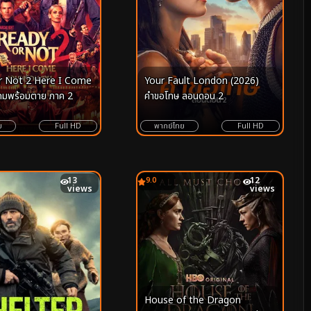
r Not 2 Here I Come
Your Fault London (2026)
กมพร้อมตาย ภาค 2
คำขอโทษ ลอนดอน 2
ย
Full HD
พากย์ไทย
Full HD
13
9.0
12
views
views
House of the Dragon