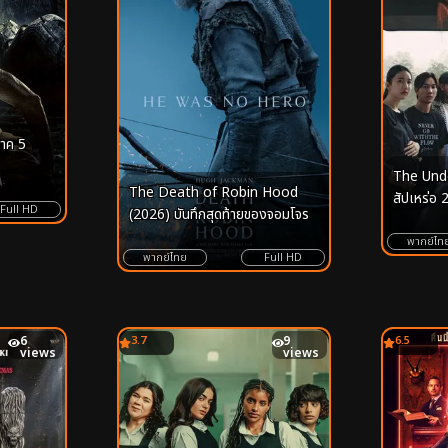
นาค 5
The Unde
The Death of Robin Hood
สัปเหร่อ 
Full HD
(2026) บันทึกสุดท้ายของจอมโจร
พากย์ไท
พากย์ไทย
Full HD
6
3.7
9
6.5
views
views