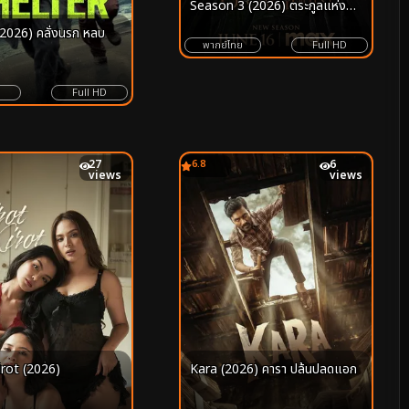
Season 3 (2026) ตระกูลแห่ง
มังกร ซีซั่น 3
(2026) คลั่งนรก หลบ
พากย์ไทย
Full HD
Full HD
27
6.8
6
views
views
irot (2026)
Kara (2026) คารา ปล้นปลดแอก