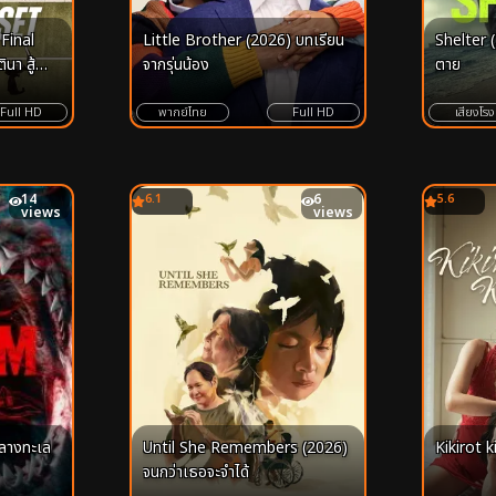
Final
Little Brother (2026) บทเรียน
Shelter 
นา สู้
จากรุ่นน้อง
ตาย
Full HD
พากย์ไทย
Full HD
เสียงโรง
14
6.1
6
5.6
views
views
Until She Remembers (2026)
Kikirot k
ลางทะเล
จนกว่าเธอจะจําได้