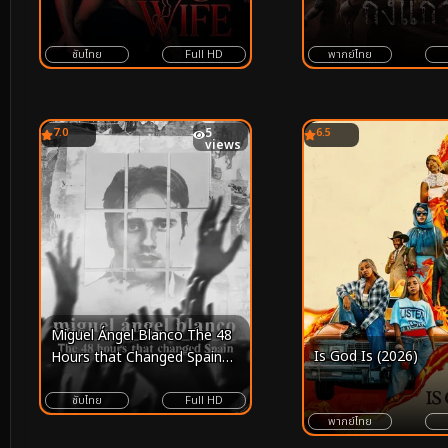
ซับไทย
Full HD
พากย์ไทย
7.0
5
6.5
views
Miguel Ángel Blanco The 48
Is God Is (2026)
Hours that Changed Spain
(2026) คดีลักพาตัวมิเกล อังเฮล
บลังโก 48 ชั่วโมงที่เปลี่ยนสเปน
ซับไทย
Full HD
พากย์ไทย