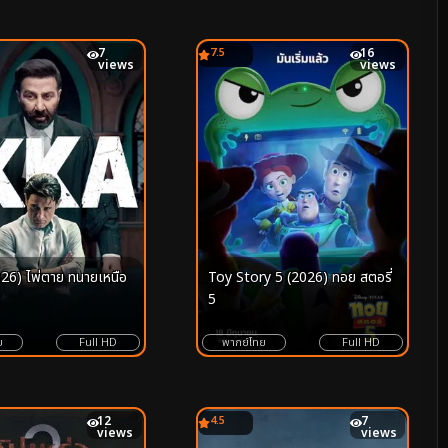
7
7.5
16
views
views
26) ไพ่ตาย ทนายเหนือ
Toy Story 5 (2026) ทอย สตอรี่
5
ย
Full HD
พากย์ไทย
Full HD
12
4.5
7
views
views