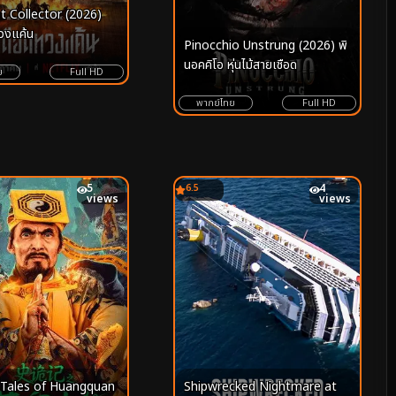
 Collector (2026)
วงแค้น
Pinocchio Unstrung (2026) พิ
นอคคิโอ หุ่นไม้สายเชือด
ย
Full HD
พากย์ไทย
Full HD
5
6.5
4
views
views
 Tales of Huangquan
Shipwrecked Nightmare at