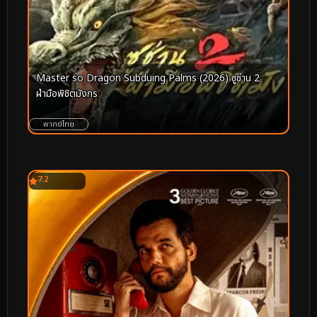
Master so Dragon Subduing Palms (2026) ซูช่าน 2
ฝ่ามือพิชิตมังกร
พากย์ไทย
7.2