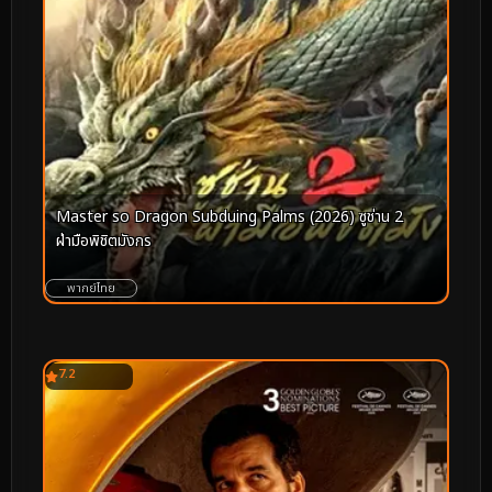
Master so Dragon Subduing Palms (2026) ซูช่าน 2
ฝ่ามือพิชิตมังกร
พากย์ไทย
7.2