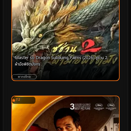
Master so Dragon Subduing Palms (2026) ซูช่าน 2
ฝ่ามือพิชิตมังกร
พากย์ไทย
7.2