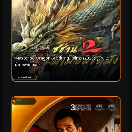
Master so Dragon Subduing Palms (2026) ซูช่าน 2
ฝ่ามือพิชิตมังกร
พากย์ไทย
7.2