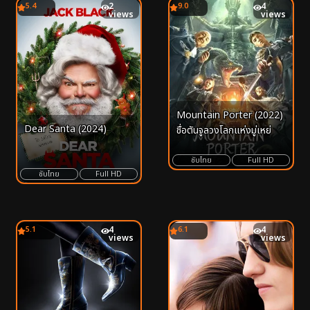
5.4
2
9.0
4
views
views
Mountain Porter (2022)
Dear Santa (2024)
ชื่อตันจูลวงโลกแห่งมู่เหย่
ซับไทย
Full HD
ซับไทย
Full HD
5.1
4
6.1
4
views
views