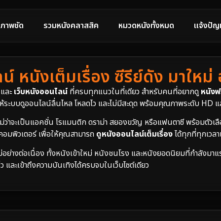
ภาพชัด
รวมหนังคลาสสิค
หมวดหนังทั้งหมด
แจ้งปัญ
์ หนังเต็มเรื่อง ซีรีย์ดัง มาใหม่
และ
เว็บหนังออนไลน์
ที่ครบทุกแนวในที่เดียว สำหรับคนที่อยากดู
หนังฟร
ห้ระบบดูออนไลน์ลื่นไหล โหลดไว และไม่มีสะดุด พร้อมคุณภาพระดับ HD แล
่าจะเป็นแอคชั่น โรแมนติก ดราม่า สยองขวัญ หรือแฟนตาซี พร้อมตัวเลื
อคอมพิวเตอร์ เพื่อให้คุณสามารถ
ดูหนังออนไลน์เต็มเรื่อง
ได้ทุกที่ทุกเวล
่อย่างต่อเนื่อง ทั้งหนังเข้าใหม่ หนังชนโรง และหนังยอดนิยมที่กำลังมาแ
็ว และเข้าถึงความบันเทิงได้ครบจบในเว็บไซต์เดียว