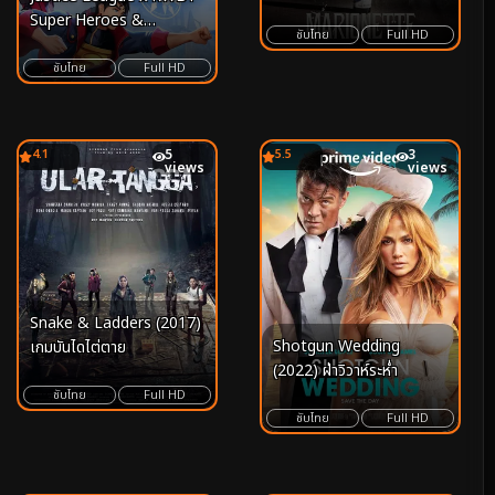
Super Heroes &
ซับไทย
Full HD
Huntsmen Part One
(2023)
ซับไทย
Full HD
4.1
5
5.5
3
views
views
Snake & Ladders (2017)
Shotgun Wedding
เกมบันไดไต่ตาย
(2022) ฝ่าวิวาห์ระห่ำ
ซับไทย
Full HD
ซับไทย
Full HD