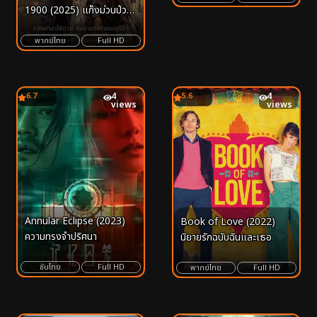
1900 (2025) แก๊งม่วนป่วน
อเมริกา
พากย์ไทย
Full HD
6.7
4
5.6
4
views
views
Annular Eclipse (2023)
Book of Love (2022)
ความทรงจำปริศนา
นิยายรักฉบับฉันและเธอ
ซับไทย
Full HD
พากย์ไทย
Full HD