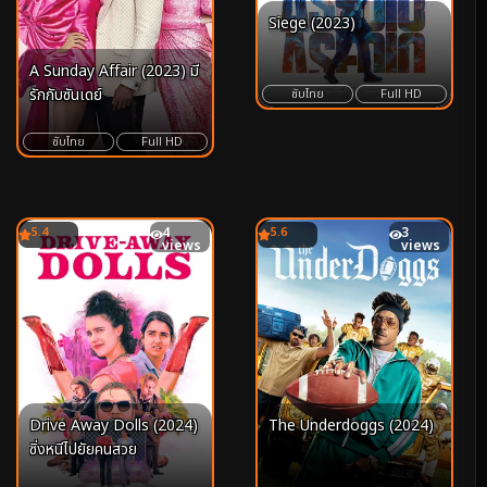
Siege (2023)
A Sunday Affair (2023) มี
รักกับซันเดย์
ซับไทย
Full HD
ซับไทย
Full HD
5.4
4
5.6
3
views
views
Drive Away Dolls (2024)
The Underdoggs (2024)
ซิ่งหนีไปยัยคนสวย