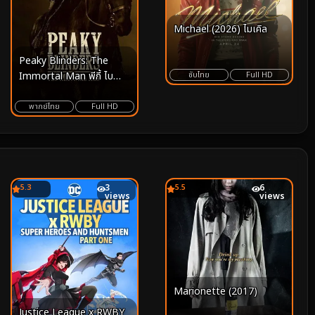
Michael (2026) ไมเคิล
Peaky Blinders: The
Immortal Man พีกี้ ไบ
ซับไทย
Full HD
ลน์เดอร์ส: ชายผู้เป็นอมตะ
(2026)
พากย์ไทย
Full HD
5.3
3
5.5
6
views
views
Marionette (2017)
Justice League x RWBY