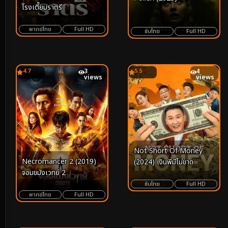
โรงเตี๊ยมราตรี
พากย์ไทย
Full HD
ซับไทย
Full HD
4.7
3
5.5
4
views
views
Not Short Of Money
Necromancer 2 (2019)
(2024) เงินพี่มีไม่ขาด
จอมขมังเวทย์ 2
ซับไทย
Full HD
พากย์ไทย
Full HD