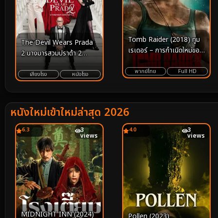
Tomb Raider (2018) ทูม
The Devil Wears Prada
เรเดอร์ – การกำเนิดใหม่ของ
2 นางมารสวมปราด้า 2
“ลาร่า ครอฟต์” กับบท
(2026)
ทดสอบที่ดิบและสมจริงที่สุด
พากย์ไทย
Full HD
เสียงโรง
หนังโรง
หนังใหม่เข้าใหม่ล่าสุด 2026
6.3
3
4.0
3
views
views
MIDNIGHT INN (2024)
Pollen (2023)