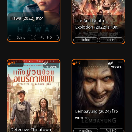
Hawa (2022) ฮาวา
Life And Death
Explotion (2022) ระเบิดฆ่า
ล่าล้างเมือง
ซับไทย
Full HD
ซับไทย
Full HD
9.5
6
5.7
6
views
views
Lembayung (2024) โรง
พยาบาท
Detective Chinatown
พากย์ไทย
Full HD