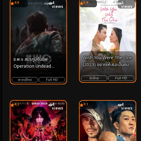
4.9
4
5.9
3
views
views
Wish You Were The One
ช.พ.๑ สมรภูมิคืนชีพ
(2023) อยากให้เธอเป็นคน
Operation Undead
นั้น
(2024)
ซับไทย
Full HD
พากย์ไทย
Full HD
4.2
4
9.1
4
views
views