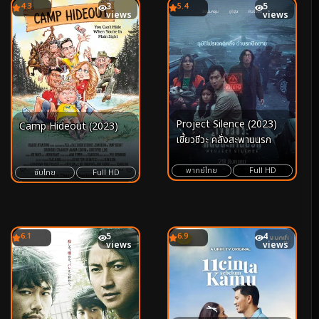
4.3
3
5.4
5
views
views
Project Silence (2023)
Camp Hideout (2023)
เขี้ยวชีวะ คลั่งสะพานนรก
พากย์ไทย
Full HD
ซับไทย
Full HD
6.1
5
6.9
4
views
views