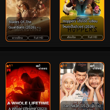
Hoppers เด้งโดด เปลี่ยน
Blades Of The
โหมดเป็นบีเวอร์ (2026)
Guardians (2026) –
ปรากฏการณ์แอนิเมชั่นระดับ
เสียงโรง
Full HD
มาสเตอร์พีซที่นิยามคำว่า “ลูก
พากย์ไทย
Full HD
ผู้ชาย” และ “วิถีดาบ” ขึ้นใหม่
6.1
3
5.0
4
views
views
Isan Nikah (2024) ผู้บ่าวนิ
A Whole Lifetime (2023)