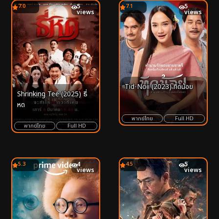
7.0
5
7.1
5
views
views
Tid-Noii (2023) ทิดน้อย
Shrinking Tee (2025) ธี่
หด
พากย์ไทย
Full HD
พากย์ไทย
Full HD
5.3
4
4.5
5
views
views