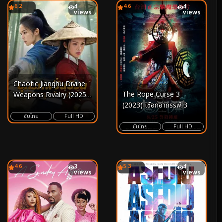
6.2
4
4.6
4
views
views
Chaotic Jianghu Divine
The Rope Curse 3
Weapons Rivalry (2025)
(2023) เชือกอาถรรพ์ 3
ยุทธภพปั่นป่วน ชิงอาวุธ
ศักดิ์สิทธิ์
ซับไทย
Full HD
ซับไทย
Full HD
4.6
3
5.3
4
views
views