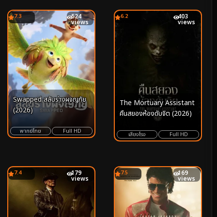
7.3
524
6.2
403
views
views
Swapped สลับร่างผจญภัย
The Mortuary Assistant
(2026)
คืนสยองห้องดับจิต (2026)
พากย์ไทย
Full HD
เสียงโรง
Full HD
7.4
179
7.5
169
views
views