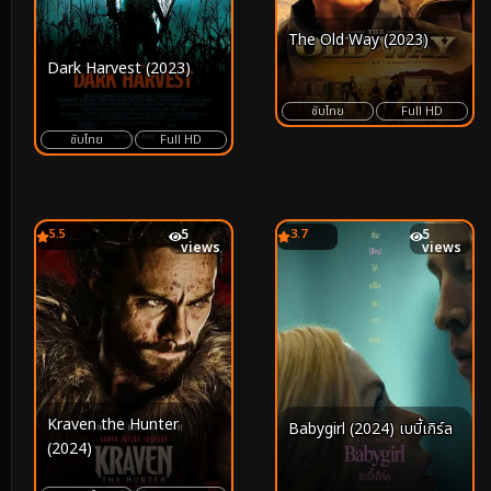
The Old Way (2023)
Dark Harvest (2023)
ซับไทย
Full HD
ซับไทย
Full HD
5.5
5
3.7
5
views
views
Kraven the Hunter
Babygirl (2024) เบบี้เกิร์ล
(2024)