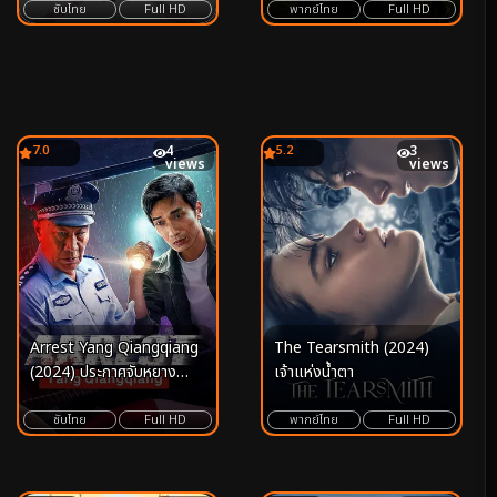
ซับไทย
Full HD
พากย์ไทย
Full HD
7.0
4
5.2
3
views
views
Arrest Yang Qiangqiang
The Tearsmith (2024)
(2024) ประกาศจับหยาง
เจ้าแห่งน้ำตา
เชียงเชียง
ซับไทย
Full HD
พากย์ไทย
Full HD