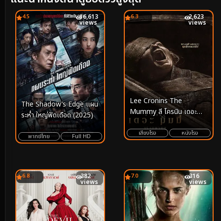
4.5
16,613
6.3
2,623
views
views
Lee Cronins The
The Shadow’s Edge แผน
Mummy ลี โครนิน เดอะ
ระห่ำ ใหญ่ฟัดเดือด (2025)
มัมมี่ (2026)
เสียงโรง
หนังโรง
พากย์ไทย
Full HD
6.8
382
7.0
316
views
views