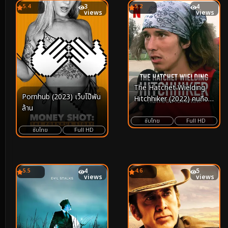
5.4
3
5.2
4
views
views
The Hatchet Wielding
Pornhub (2023) เว็บโป๊พัน
Hitchhiker (2022) คนถือ
ล้าน
ขวานโบกรถ
ซับไทย
Full HD
ซับไทย
Full HD
5.5
4
4.6
5
views
views