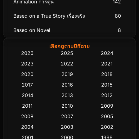
Animation การ์ตูน
142
Based on a True Story เรื่องจริง
80
Based on Novel
8
Biography ชีวิตจริง
76
เลือกดูตามปีที่ฉาย
2026
2025
2024
Black Comedy
313
2023
2022
2021
Classic หนังคลาสสิก
48
2020
2019
2018
2017
2016
2015
Comedy ตลก
445
2014
2013
2012
Coming-of-age ชีวิตวัยรุ่น
63
2011
2010
2009
Crime อาชญากรรม
518
2008
2007
2005
2004
2003
2002
Cult Film
4
2001
2000
1999