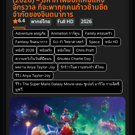
(2026) – มหากาพย์บทใหม่แห่ง
จักรวาล ที่จะพาทุกคนก้าวข้ามขีด
จำกัดของจินตนาการ
6.4
พากย์ไทย
Full HD
2026
หมวดหมู่
Adventure ผจญภัย
Animation การ์ตูน
Family ครอบครัว
Fantasy จินตนาการ
Sci-Fi วิทยาศาสตร์
Space
หนัง HD
หนังปี 2026
หนังฝรั่ง
หนังใหม่
Chris Pratt
ความหวังในวันที่มืดมน
นักแสดง Charlie Day
ผลงาน Anya Taylor-Joy
รักร้าวในความทรงจำ ดีไหม
รีวิว Anya Taylor-Joy
รีวิว The Super Mario Galaxy Movie เดอะ ซูเปอร์ มาริโอ กาแล็คซี่
มูฟวี่