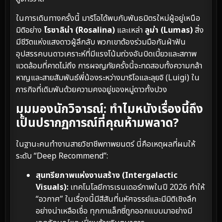
ในการเดินทางครั้งนี้ มาริโอได้พบกับพันธมิตรใหม่ผู้อยู่เหนือ
มิติอย่าง
โรซาลิน่า (Rosalina)
และเหล่า
ลูม่า (Lumas)
สิ่ง
มีชีวิตแห่งแสงดาวผู้ลึกลับ พวกเขาต้องร่วมมือกันฝ่าฟัน
อุปสรรคบนดาวเคราะห์ที่มีแรงโน้มถ่วงอันบิดเบี้ยวและสภาพ
แวดล้อมที่คาดไม่ถึง การผจญภัยครั้งนี้จะทดสอบทั้งความกล้า
หาญและสายสัมพันธ์พี่น้องระหว่างมาริโอและลุยจิ (Luigi) ใน
ภารกิจที่เดิมพันด้วยความคงอยู่ของหมู่ดาวทั้งปวง
มุมมองนักวิจารณ์: ทำไมหนังเรื่องนี้ถึง
เป็นปรากฏการณ์ที่คุณห้ามพลาด?
ในฐานะคนทำงานสายวิชาชีพภาพยนตร์ นี่คือเหตุผลที่ผมให้
ระดับ “Deep Recommend”:
สุนทรียภาพแห่งงานสร้าง (Intergalactic
Visuals):
เทคโนโลยีการเรนเดอร์ภาพในปี 2026 ทำให้
“อวกาศ” ในเรื่องนี้มีสีสันที่มหัศจรรย์และมีมิติเชิงลึก
อย่างน่าเหลือเชื่อ ทุกกาแล็กซี่ถูกออกแบบมาอย่างมี