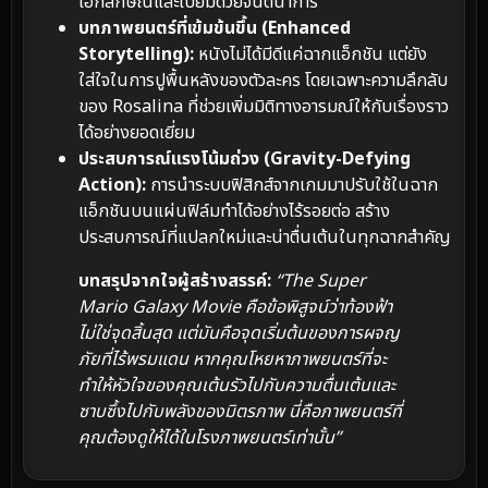
เอกลักษณ์และเปี่ยมด้วยจินตนาการ
บทภาพยนตร์ที่เข้มข้นขึ้น (Enhanced
Storytelling):
หนังไม่ได้มีดีแค่ฉากแอ็กชัน แต่ยัง
ใส่ใจในการปูพื้นหลังของตัวละคร โดยเฉพาะความลึกลับ
ของ Rosalina ที่ช่วยเพิ่มมิติทางอารมณ์ให้กับเรื่องราว
ได้อย่างยอดเยี่ยม
ประสบการณ์แรงโน้มถ่วง (Gravity-Defying
Action):
การนำระบบฟิสิกส์จากเกมมาปรับใช้ในฉาก
แอ็กชันบนแผ่นฟิล์มทำได้อย่างไร้รอยต่อ สร้าง
ประสบการณ์ที่แปลกใหม่และน่าตื่นเต้นในทุกฉากสำคัญ
บทสรุปจากใจผู้สร้างสรรค์:
“The Super
Mario Galaxy Movie คือข้อพิสูจน์ว่าท้องฟ้า
ไม่ใช่จุดสิ้นสุด แต่มันคือจุดเริ่มต้นของการผจญ
ภัยที่ไร้พรมแดน หากคุณโหยหาภาพยนตร์ที่จะ
ทำให้หัวใจของคุณเต้นรัวไปกับความตื่นเต้นและ
ซาบซึ้งไปกับพลังของมิตรภาพ นี่คือภาพยนตร์ที่
คุณต้องดูให้ได้ในโรงภาพยนตร์เท่านั้น”