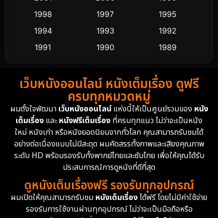
Culture
9
1998
1997
1995
Dance เต้น
1994
1993
1992
10
1991
1990
1989
Detective สืบสวน
60
1988
1986
1985
Detective สืบสวน
74
เว็บหนังออนไลน์ หนังเต็มเรื่อง ดูฟรี
1983
1982
1981
ครบทุกหมวดหมู่
1978
1974
1971
Disaster
13
ผมตั้งใจพัฒนา
เว็บหนังออนไลน์
แห่งนี้ให้เป็นศูนย์รวมของ
หนัง
1962
เต็มเรื่อง
และ
หนังฟรีเต็มเรื่อง
ที่ครบทุกแนว ไม่ว่าจะเป็นหนัง
Disney+
4
ใหม่ หนังเก่า หรือหนังยอดนิยมจากทั่วโลก คุณสามารถรับชมได้
Documentary สารคดี
94
อย่างต่อเนื่องแบบไม่มีสะดุด ผมคัดสรรทั้งภาพและเสียงคุณภาพ
ระดับ HD พร้อมรองรับทั้งพากย์ไทยและซับไทย เพื่อให้คุณได้รับ
Drama ดราม่า
(1,477)
ประสบการณ์การดูหนังที่ดีที่สุด
ดูหนังเต็มเรื่องฟรี รองรับทุกอุปกรณ์
Dystopian
16
ผมเปิดให้คุณสามารถรับชม
หนังเต็มเรื่อง
ได้ฟรี โดยไม่มีค่าใช้จ่าย
รองรับการใช้งานผ่านทุกอุปกรณ์ ไม่ว่าจะเป็นมือถือหรือ
Emotional
61