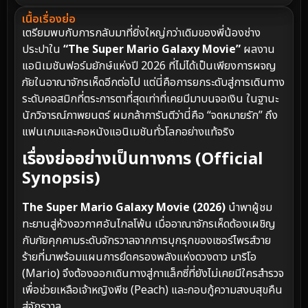
เนื้อเรื่องย่อ
เตรียมพบกับการกลับมาที่ยิ่งใหญ่กว่าเดิมของพี่น้องช่าง
ประปาใน
“The Super Mario Galaxy Movie”
ผลงาน
แอนิเมชันฟอร์มยักษ์แห่งปี 2026 ที่ไม่ได้เป็นเพียงการผจญ
ภัยในอาณาจักรเห็ดอีกต่อไป แต่นี่คือการยกระดับสู่การเดินทาง
ระดับคอสมิกที่ตระการตาที่สุดเท่าที่เคยมีมาบนจอเงิน ในฐานะ
นักวิจารณ์ภาพยนตร์ ผมกล้าการันตีว่านี่คือ “จดหมายรัก” ถึง
แฟนเกมและคอหนังแอนิเมชันทั่วโลกอย่างแท้จริง
เรื่องย่ออย่างเป็นทางการ (Official
Synopsis)
The Super Mario Galaxy Movie (2026)
นำพาผู้ชม
ทะยานสู่ห้วงอวกาศอันไกลโพ้น เมื่ออาณาจักรเห็ดต้องเผชิญ
กับภัยคุกคามระดับจักรวาลจากการบุกรุกของเซอร์ไพรส์วาย
ร้ายที่มาพร้อมแผนการยึดครองพลังแห่งดวงดาว มาริโอ
(Mario) จึงต้องออกเดินทางสู่กาแล็กซี่ที่ยังไม่เคยมีใครสำรวจ
เพื่อช่วยเหลือเจ้าหญิงพีช (Peach) และกอบกู้ความสงบสุขคืน
สู่จักรวาล