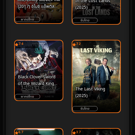
In the Lost Lands
(2017) อิโมจิ แอ๊พติสต์
(2025)
ตะลุยโลก
พากย์ไทย
ซับไทย
7.4
7.2
Black Clover Sword
of the Wizard King
The Last Viking
(2023) แบล็คโคลเวอร์
(2025)
ดาบแห่งจักรพรรดิ
พากย์ไทย
เวทมนตร์
ซับไทย
6.7
3.7