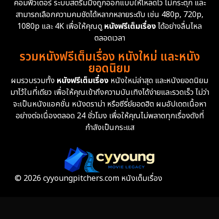
คอมพิวเตอร์ ระบบสตรีมมิ่งถูกออกแบบให้โหลดไว ไม่กระตุก และ
สามารถเลือกความคมชัดได้หลากหลายระดับ เช่น 480p, 720p,
Epic มหากาพย์
219
1080p และ 4K เพื่อให้คุณดู
หนังฟรีเต็มเรื่อง
ได้อย่างลื่นไหล
Erotic
36
ตลอดเวลา
รวมหนังฟรีเต็มเรื่อง หนังใหม่ และหนัง
Family ครอบครัว
366
ยอดนิยม
ผมรวบรวมทั้ง
หนังฟรีเต็มเรื่อง
หนังใหม่ล่าสุด และหนังยอดนิยม
Fantasy จินตนาการ
332
มาไว้ในที่เดียว เพื่อให้คุณเข้าถึงความบันเทิงได้ง่ายและรวดเร็ว ไม่ว่า
จะเป็นหนังแอคชั่น หนังดราม่า หรือซีรี่ย์ยอดฮิต ผมอัปเดตเนื้อหา
Fiction
9
อย่างต่อเนื่องตลอด 24 ชั่วโมง เพื่อให้คุณไม่พลาดทุกเรื่องดังที่
กำลังเป็นกระแส
Film
57
Gothic
3
Grief
7
© 2026 cyyoungpitchers.com หนังเต็มเรื่อง
HBO GO
6
HBO Max
3