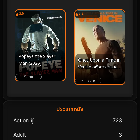
3.6
5.2
Popeye the Slayer
Once Upon a Time in
Man (2025)
Venice อหังการ ตามล่า
กลางกรุงเวนิส (2017)
ซับไทย
พากย์ไทย
ประเภทหนัง
Action บู๊
733
Adult
3