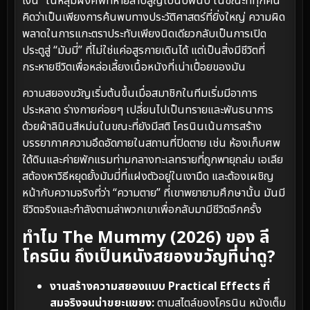
เงิน” ในหลุมฝังศพที่หายสาบสูญไปนับพันปี ในขณะที่ทุกคน
คิดว่าเป็นเพียงการค้นพบทางประวัติศาสตร์ที่ยิ่งใหญ่ ความผิด
พลาดในการแกะตราประทับเพียงนิดเดียวกลับเป็นการเปิด
ประตูสู่ “มัมมี่” ที่ไม่ใช่แค่อสูรกายเดินได้ แต่เป็นสิ่งมีชีวิตที่
กระหายชีวิตเพื่อหล่อเลี้ยงเนื้อหนังที่เน่าเปื่อยของมัน
ความสยองขวัญเริ่มต้นขึ้นเมื่อสมาชิกในทีมเริ่มมีอาการ
ประหลาด ร่างกายค่อยๆ เปลี่ยนไปเป็นทรายและพันธนาการ
ด้วยผ้าลินินสีหม่นในขณะที่ยังมีสติ โครนินเน้นการสร้าง
บรรยากาศความอึดอัดภายในสถานที่ปิดตาย เช่น ห้องเก็บศพ
ใต้ดินและค่ายพักแรมท่ามกลางทะเลทรายที่ถูกพายุถล่ม เอเลีย
สต้องหาวิธีหยุดยั้งมัมมี่ที่แฝงตัวอยู่ในเงามืด และต้องเผชิญ
หน้ากับความจริงที่ว่า “ความตาย” ที่เขาพยายามศึกษานั้น มันมี
ชีวิตจริงและกำลังตามล่าพวกเขาเพื่อกลับมามีชีวิตอีกครั้ง
ทำไม The Mummy (2026) ของ ลี
โครนิน ถึงเป็นหนังสยองขวัญที่น่าดู?
งานสร้างความสยองแบบ Practical Effects ที่
สมจริงจนน่าขยะแขยง:
ตามสไตล์ของโครนิน หนังเต็ม