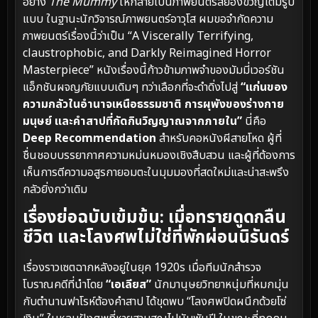
อย่าง
The Mummy
ให้กลายเป็นภาพยนตร์สยองขวัญเต็มรูป
แบบ ในฐานะนักวิจารณ์ภาพยนตร์อาวุโส ผมขอจำกัดความ
ภาพยนตร์เรื่องนี้ว่าเป็น “A Viscerally Terrifying,
claustrophobic, and Darkly Reimagined Horror
Masterpiece” หนังเรื่องนี้ก้าวข้ามภาพจำของมัมมี่เวอร์ชัน
แอ็กชันผจญภัยแบบเดิมๆ ทว่าเลือกที่จะดำดิ่งไปสู่
“แก่นของ
ความกลัวในอำนาจเหนือธรรมชาติ การผุพังของร่างกาย
มนุษย์ และคำสาปที่กัดกินวิญญาณจากภายใน”
นี่คือ
Deep Recommendation
สำหรับคอหนังผีสายโหด ผู้ที่
ชื่นชอบบรรยากาศความหม่นหมองเชิงสืบสวน และผู้ที่ต้องการ
เห็นการตีความอสูรกายอมตะในมุมมองที่สดใหม่และน่าสะพรึง
กลัวยิ่งกว่าเดิม
เรื่องย่อฉบับเข้มข้น: เมื่อทรายดูดกลืน
ชีวิต และโลงศพไม่ใช่ที่พักผ่อนนิรันดร์
เรื่องราวเซตฉากหลังอยู่ในยุค 1920s เมื่อทีมนักสำรวจ
โบราณคดีที่นำโดย
“เอเลียส”
นักมานุษยวิทยาหนุ่มที่หมกมุ่น
กับตำนานฟาโรห์ต้องคำสาป ได้ขุดพบ “โลงศพปิดผนึกด้วยโซ่