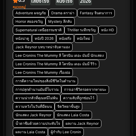
6.3
เสียงโรง
หนังโรง
2026
หมวดหมู่
Adventure ผจญภัย
Drama ดราม่า
Fantasy จินตนาการ
Horror สยองขวัญ
Mystery ลึกลับ
Supernatural เหนือธรรมชาติ
Thriller ระทึกขวัญ
หนัง HD
หนังน่าดู
หนังปี 2026
หนังฝรั่ง
หนังใหม่
Jack Reynor บทบาทน่าจับตามอง
Lee Cronins The Mummy ลี โครนิน เดอะ มัมมี่ นักแสดง
Lee Cronins The Mummy ลี โครนิน เดอะ มัมมี่ รีวิว
Lee Cronins The Mummy เรื่องย่อ
การตีความใหม่ของสิ่งมีชีวิตในตำนาน
การปลุกตำนานมัมมี่โบราณ
การเอาชีวิตรอดจากหายนะ
ความน่ากลัวที่คุณหนีไม่พ้น
ความลับที่ถูกซ่อนไว้
ความหวังในวันที่มืดมน
จิตวิทยาขั้นสูง
นักแสดง Jack Reynor
นักแสดง Laia Costa
น้ำตาซึมด้วยความประทับใจ
ผลงาน Jack Reynor
ผลงาน Laia Costa
ผู้กำกับ Lee Cronin