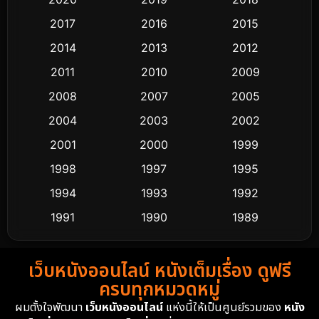
2017
2016
2015
Comedy ตลก
428
2014
2013
2012
Coming-of-age ชีวิตวัยรุ่น
61
2011
2010
2009
Crime อาชญากรรม
503
2008
2007
2005
2004
2003
2002
Cult Film
4
2001
2000
1999
Culture
9
1998
1997
1995
Dance เต้น
1994
1993
1992
10
1991
1990
1989
Detective สืบสวน
58
1988
1986
1985
Detective สืบสวน
70
เว็บหนังออนไลน์ หนังเต็มเรื่อง ดูฟรี
1983
1982
1981
ครบทุกหมวดหมู่
1978
1974
1971
Disaster
13
ผมตั้งใจพัฒนา
เว็บหนังออนไลน์
แห่งนี้ให้เป็นศูนย์รวมของ
หนัง
1962