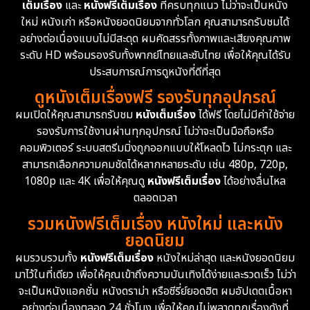
เต็มเรื่อง
และ
หนังฟรีเต็มเรื่อง
ที่ครบทุกแนว ไม่ว่าจะเป็นหนัง
Disney+
4
ใหม่ หนังเก่า หรือหนังยอดนิยมจากทั่วโลก คุณสามารถรับชมได้
Documentary สารคดี
93
อย่างต่อเนื่องแบบไม่มีสะดุด ผมคัดสรรทั้งภาพและเสียงคุณภาพ
ระดับ HD พร้อมรองรับทั้งพากย์ไทยและซับไทย เพื่อให้คุณได้รับ
Drama ดราม่า
(1,426)
ประสบการณ์การดูหนังที่ดีที่สุด
ดูหนังเต็มเรื่องฟรี รองรับทุกอุปกรณ์
Dystopian
16
ผมเปิดให้คุณสามารถรับชม
หนังเต็มเรื่อง
ได้ฟรี โดยไม่มีค่าใช้จ่าย
รองรับการใช้งานผ่านทุกอุปกรณ์ ไม่ว่าจะเป็นมือถือหรือ
Emotional
61
คอมพิวเตอร์ ระบบสตรีมมิ่งถูกออกแบบให้โหลดไว ไม่กระตุก และ
สามารถเลือกความคมชัดได้หลากหลายระดับ เช่น 480p, 720p,
Epic มหากาพย์
213
1080p และ 4K เพื่อให้คุณดู
หนังฟรีเต็มเรื่อง
ได้อย่างลื่นไหล
Erotic
35
ตลอดเวลา
รวมหนังฟรีเต็มเรื่อง หนังใหม่ และหนัง
Family ครอบครัว
359
ยอดนิยม
ผมรวบรวมทั้ง
หนังฟรีเต็มเรื่อง
หนังใหม่ล่าสุด และหนังยอดนิยม
Fantasy จินตนาการ
319
มาไว้ในที่เดียว เพื่อให้คุณเข้าถึงความบันเทิงได้ง่ายและรวดเร็ว ไม่ว่า
จะเป็นหนังแอคชั่น หนังดราม่า หรือซีรี่ย์ยอดฮิต ผมอัปเดตเนื้อหา
Fiction
9
อย่างต่อเนื่องตลอด 24 ชั่วโมง เพื่อให้คุณไม่พลาดทุกเรื่องดังที่