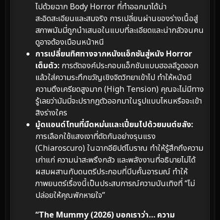
ไปด้วยฉาก Body Horror ที่ทำออกมาได้น่า
สะอิดสะเอียนและสมจริง การเปลี่ยนผ่านของร่างเนื้อสู่
สภาพมัมมี่ถูกนำเสนอในแบบที่ละเอียดและน่ากลัวจนคน
ดูอาจต้องเบือนหน้าหนี
การเปลี่ยนทิศทางจากหนังแอ็กชันสู่หนัง Horror
เต็มตัว:
การตัดองค์ประกอบแอ็กชันแบบฮอลลีวูดออก
แล้วใส่ความระทึกขวัญเชิงจิตวิทยาเข้าไป ทำให้หนังมี
ความตึงเครียดสูงมาก (High Tension) คุณจะไม่มีทาง
รู้เลยว่ามัมมี่จะปรากฏตัวออกมาในรูปแบบไหนหรือจะเข้า
สิงร่างใคร
มู้ดแอนด์โทนที่มืดหม่นและเปี่ยมไปด้วยมนต์ขลัง:
การเลือกใช้แสงเงาที่ตัดกันอย่างรุนแรง
(Chiaroscuro) ในฉากอียิปต์โบราณ ทำให้รู้สึกถึงความ
เก่าแก่ ความน่าสะพรึงกลัว และพลังงานที่อธิบายไม่ได้
ผสมผสานกับดนตรีประกอบที่บีบคั้นอารมณ์ ทำให้
ภาพยนตร์เรื่องนี้เป็นประสบการณ์ความบันเทิงที่ “ไม่
ปล่อยให้คุณพักหายใจ”
“The Mummy (2026) บอกเราว่า… ความ