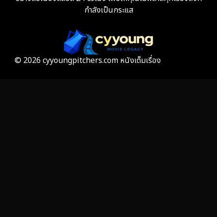
กำลังเป็นกระแส
Film
57
Gothic
3
Grief
7
© 2026 cyyoungpitchers.com หนังเต็มเรื่อง
HBO GO
6
HBO Max
3
Healing
15
Heist
25
Historical
7
History ประวัติศาสตร์
53
Holiday
2