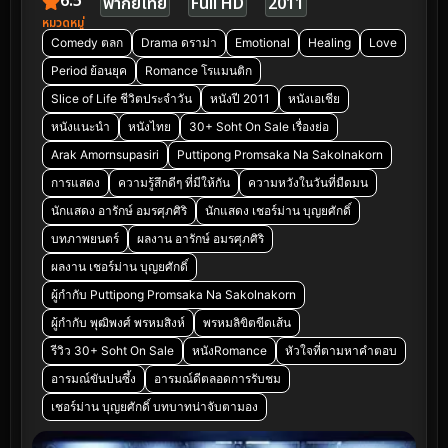
6.5
พากย์ไทย
Full HD
2011
หมวดหมู่
Comedy ตลก
Drama ดราม่า
Emotional
Healing
Love
Period ย้อนยุค
Romance โรแมนติก
Slice of Life ชีวิตประจำวัน
หนังปี 2011
หนังเอเชีย
หนังแนะนำ
หนังไทย
30+ Soht On Sale เรื่องย่อ
Arak Amornsupasiri
Puttipong Promsaka Na Sakolnakorn
การแสดง
ความรู้สึกดีๆ ที่มีให้กัน
ความหวังในวันที่มืดมน
นักแสดง อารักษ์ อมรศุภศิริ
นักแสดง เชอร์ม่าน บุญยศักดิ์
บทภาพยนตร์
ผลงาน อารักษ์ อมรศุภศิริ
ผลงาน เชอร์ม่าน บุญยศักดิ์
ผู้กำกับ Puttipong Promsaka Na Sakolnakorn
ผู้กำกับ พุฒิพงศ์ พรหมสิงห์
พรหมลิขิตขีดเส้น
รีวิว 30+ Soht On Sale
หนังRomance
หัวใจที่ตามหาคำตอบ
อารมณ์ขันปนซึ้ง
อารมณ์ดีตลอดการรับชม
เชอร์ม่าน บุญยศักดิ์ บทบาทน่าจับตามอง