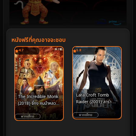
หนังฟรีที่คุณอาจจะชอบ
4.7
5.8
Lara Croft Tomb
The Incredible Monk
Raider (2001) ลาร่า ค
(2018) จี้กง คนบ้าหลวง
รอฟท์ ทูมเรเดอร์
จีนบ๊องส์ ภาค 1
พากย์ไทย
พากย์ไทย