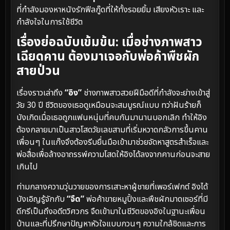
ที่กำลังมองหาหนังรักฟีลกู๊ดที่ให้ทั้งรอยยิ้ม เสียงหัวเราะ และ
กำลังใจในการใช้ชีวิต
เรื่องย่อฉบับเข้มข้น: เมื่อช่างภาพสาว
เฉียดคาน ต้องมาเจอกับพ่อค้าพืชผัก
สายป่วน
เรื่องราวเล่าถึง
“อิง”
ช่างภาพสาวสวยฝีมือดีที่กำลังจะย่างเข้าสู่
วัย 30 ปี ชีวิตของเธอดูเหมือนจะสมบูรณ์แบบ ทว่าฝันร้ายก็
บังเกิดเมื่อเธอถูกแฟนหนุ่มที่คบกันมานานบอกเลิก ทำให้อิง
ต้องกลายมาเป็นสาวโสดวัยเลขสามที่เริ่มหวาดกลัวการขึ้นคาน
เพื่อนๆ ในแก๊งจึงต้องรีบยื่นมือเข้ามาช่วยจัดหาสูตรสำเร็จและ
พ่อสื่อเพื่อล้างอาถรรพ์ความโสดให้อิงได้ลงจากคานก่อนจะสาย
เกินไป
ท่ามกลางความวุ่นวายของการเสาะหาผู้ชายที่เพอร์เฟกต์ อิงได้
บังเอิญรู้จักกับ
“จืด”
พ่อค้าขายหมูปิ้งและพืชผักมาดเซอร์ที่มี
ดีกรีเป็นถึงอดีตวิศวกร จืดเข้ามาในชีวิตของอิงในฐานะเพื่อน
บ้านและที่ปรึกษาปัญหาหัวใจแบบกวนๆ ความใกล้ชิดและการ