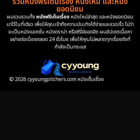
รวมหนังฟรีเต็มเรื่อง หนังใหม่ และหนัง
Family ครอบครัว
360
ยอดนิยม
ผมรวบรวมทั้ง
หนังฟรีเต็มเรื่อง
หนังใหม่ล่าสุด และหนังยอดนิยม
Fantasy จินตนาการ
327
มาไว้ในที่เดียว เพื่อให้คุณเข้าถึงความบันเทิงได้ง่ายและรวดเร็ว ไม่ว่า
จะเป็นหนังแอคชั่น หนังดราม่า หรือซีรี่ย์ยอดฮิต ผมอัปเดตเนื้อหา
Fiction
9
อย่างต่อเนื่องตลอด 24 ชั่วโมง เพื่อให้คุณไม่พลาดทุกเรื่องดังที่
กำลังเป็นกระแส
Film
57
Gothic
3
Grief
7
© 2026 cyyoungpitchers.com หนังเต็มเรื่อง
HBO GO
6
HBO Max
3
Healing
15
Heist
25