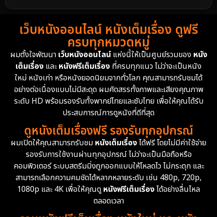
1988
1986
1985
Detective สืบสวน
59
เว็บหนังออนไลน์ หนังเต็มเรื่อง ดูฟรี
1983
1982
1981
ครบทุกหมวดหมู่
1978
1974
1971
Disaster
13
ผมตั้งใจพัฒนา
เว็บหนังออนไลน์
แห่งนี้ให้เป็นศูนย์รวมของ
หนัง
1962
เต็มเรื่อง
และ
หนังฟรีเต็มเรื่อง
ที่ครบทุกแนว ไม่ว่าจะเป็นหนัง
Disney+
4
ใหม่ หนังเก่า หรือหนังยอดนิยมจากทั่วโลก คุณสามารถรับชมได้
Documentary สารคดี
94
อย่างต่อเนื่องแบบไม่มีสะดุด ผมคัดสรรทั้งภาพและเสียงคุณภาพ
ระดับ HD พร้อมรองรับทั้งพากย์ไทยและซับไทย เพื่อให้คุณได้รับ
Drama ดราม่า
(1,451)
ประสบการณ์การดูหนังที่ดีที่สุด
ดูหนังเต็มเรื่องฟรี รองรับทุกอุปกรณ์
Dystopian
16
ผมเปิดให้คุณสามารถรับชม
หนังเต็มเรื่อง
ได้ฟรี โดยไม่มีค่าใช้จ่าย
รองรับการใช้งานผ่านทุกอุปกรณ์ ไม่ว่าจะเป็นมือถือหรือ
Emotional
61
คอมพิวเตอร์ ระบบสตรีมมิ่งถูกออกแบบให้โหลดไว ไม่กระตุก และ
สามารถเลือกความคมชัดได้หลากหลายระดับ เช่น 480p, 720p,
Epic มหากาพย์
216
1080p และ 4K เพื่อให้คุณดู
หนังฟรีเต็มเรื่อง
ได้อย่างลื่นไหล
Erotic
36
ตลอดเวลา