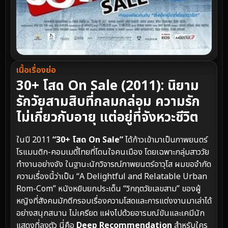
เนื้อเรื่องย่อ
30+ โสด On Sale (2011): นิยาม
รักวัยสามสิบที่กลมกล่อม ความรัก
ไม่เกี่ยวกับอายุ แต่อยู่ที่จังหวะชีวิต
ในปี 2011
“30+ โสด On Sale”
ได้ก้าวเข้ามาเป็นภาพยนตร์
โรแมนติก-คอมเมดี้ไทยที่โดนใจคนเมือง โดยเฉพาะกลุ่มสาววัย
ทำงานอย่างจัง ในฐานะนักวิจารณ์ภาพยนตร์อาวุโส ผมขอจำกัด
ความเรื่องนี้ว่าเป็น “A Delightful and Relatable Urban
Rom-Com” หนังหยิบยกประเด็น “วิกฤตวัยเลขสาม” ของผู้
หญิงที่สังคมมักตีกรอบเรื่องความโสดและการแต่งงานมาเล่าได้
อย่างสนุกสนาน ไม่เครียด แฝงไปด้วยอารมณ์ขันและเคมีนัก
แสดงที่ลงตัว นี่คือ
Deep Recommendation
สำหรับใคร