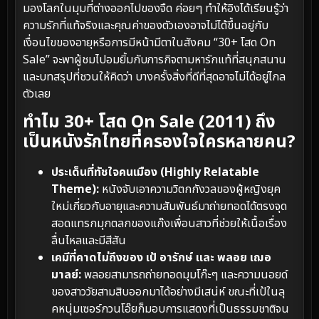
มองโลกในมุมที่ต่างออกไปของจืด ค่อยๆ ทำให้อิงได้เรียนรู้ว่า
ความรักที่แท้จริงและคุณค่าของตัวเองอาจไม่ได้ขึ้นอยู่กับ
เงื่อนไขของอายุหรือการมีหน้ามีตาในสังคม “30+ โสด On
Sale” จะพาผู้ชมไปอมยิ้มกับภารกิจตามหารักแท้ที่สนุกสนาน
และบทสรุปที่ชวนให้คิดว่า บางครั้งสิ่งที่ดีที่สุดอาจไม่ได้อยู่ไกล
ตัวเลย
ทำไม 30+ โสด On Sale (2011) ถึง
เป็นหนังรักไทยที่ครองใจใครหลายคน?
ประเด็นที่ทัชใจคนเมือง (Highly Relatable
Theme):
หนังจับเอาความวิตกกังวลของผู้หญิงยุค
ใหม่เกี่ยวกับอายุและความสัมพันธ์มาถ่ายทอดได้ตรงจุด
สอดแทรกมุกตลกของแก๊งเพื่อนสาวที่ช่วยให้เนื้อเรื่อง
ลื่นไหลและมีสีสัน
เคมีที่คาดไม่ถึงของ เป้ อารักษ์ และ พลอย เฌอ
มาลย์:
พลอยสามารถถ่ายทอดมุมโก๊ะๆ และความนอยด์
ของสาววัยสามสิบออกมาได้อย่างมีเสน่ห์ ขณะที่เป้ในลุ
คหนุ่มเซอร์กวนโอ๊ยก็มอบการแสดงที่เป็นธรรมชาติจน