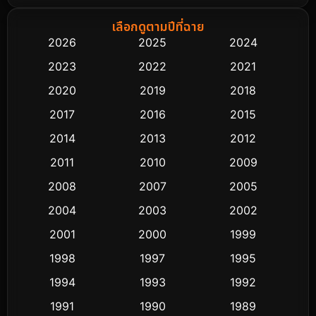
Biography ชีวิตจริง
75
เลือกดูตามปีที่ฉาย
2026
2025
2024
Black Comedy
303
2023
2022
2021
Classic หนังคลาสสิก
48
2020
2019
2018
2017
2016
2015
Comedy ตลก
435
2014
2013
2012
Coming-of-age ชีวิตวัยรุ่น
63
2011
2010
2009
Crime อาชญากรรม
511
2008
2007
2005
2004
2003
2002
Cult Film
4
2001
2000
1999
Culture
9
1998
1997
1995
Dance เต้น
1994
1993
1992
10
1991
1990
1989
Detective สืบสวน
72