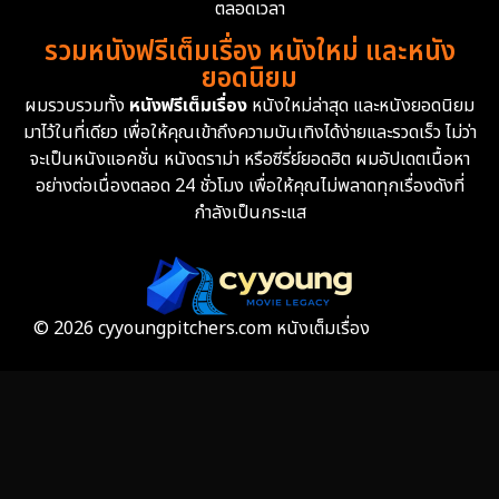
Erotic
35
ตลอดเวลา
รวมหนังฟรีเต็มเรื่อง หนังใหม่ และหนัง
Family ครอบครัว
359
ยอดนิยม
ผมรวบรวมทั้ง
หนังฟรีเต็มเรื่อง
หนังใหม่ล่าสุด และหนังยอดนิยม
Fantasy จินตนาการ
319
มาไว้ในที่เดียว เพื่อให้คุณเข้าถึงความบันเทิงได้ง่ายและรวดเร็ว ไม่ว่า
จะเป็นหนังแอคชั่น หนังดราม่า หรือซีรี่ย์ยอดฮิต ผมอัปเดตเนื้อหา
Fiction
9
อย่างต่อเนื่องตลอด 24 ชั่วโมง เพื่อให้คุณไม่พลาดทุกเรื่องดังที่
กำลังเป็นกระแส
Film
57
Gothic
3
Grief
7
© 2026 cyyoungpitchers.com หนังเต็มเรื่อง
HBO GO
6
HBO Max
3
Healing
15