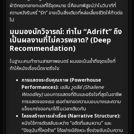
ฝ่าวิกฤตกลางทะเลที่ไร้จุดหมาย นี่คือบทพิสูจน์ว่าในวินาทีที่
ความหวังริบหรี่ “รัก” อาจเป็นสิ่งเดียวที่หล่อเลี้ยงชีวิตให้ก้าวต่อ
ไป
มุมมองนักวิจารณ์: ทำไม “Adrift” ถึง
เป็นผลงานที่ไม่ควรพลาด? (Deep
Recommendation)
ในฐานะคนทำงานสายภาพยนตร์ ผมขอเน้นย้ำถึงจุดแข็งที่
ทำให้หนังเรื่องนี้ตราตรึงใจ:
การแสดงระดับคุณภาพ (Powerhouse
Performances):
เชลีน วูดลีย์ (Shailene
Woodley)
มอบการแสดงที่ดิบและจริงใจที่สุดในอาชีพ
การแสดงของเธอ เธอถ่ายทอดความบอบบางและความ
แข็งแกร่งออกมาได้ในเวลาเดียวกัน
โครงสร้างการเล่าเรื่อง (Narrative Structure):
หนังใช้การตัดสลับระหว่าง “อดีตที่แสนหวาน” และ
“ปัจจุบันที่โหดร้าย” ได้อย่างมีจังหวะ ซึ่งช่วยขับเน้นความ