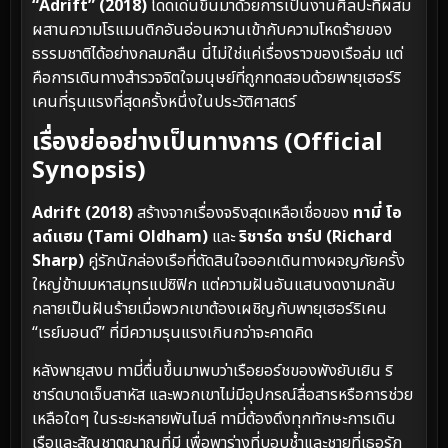
“Adrift” (2018)
โดดเด่นขึ้นมาด้วยการเป็นงานศิลปะที่ผสม
ผสานความโรแมนติกอันอ่อนหวานเข้ากับความโหดร้ายของ
ธรรมชาติได้อย่างกลมกลืน นี่ไม่ใช่แค่เรื่องราวของเรือล่ม แต่
คือการเดินทางสำรวจจิตใจมนุษย์ที่ถูกทดสอบด้วยพายุเฮอร์ริ
เคนที่รุนแรงที่สุดครั้งหนึ่งในประวัติศาสตร์
เรื่องย่ออย่างเป็นทางการ (Official
Synopsis)
Adrift (2018)
สร้างจากเรื่องจริงสุดเหลือเชื่อของ
ทามี่ โอ
ลด์แฮม (Tami Oldham)
และ
ริชาร์ด ชาร์ป (Richard
Sharp)
คู่รักนักล่องเรือที่ตัดสินใจออกเดินทางผจญภัยครั้ง
ใหญ่ข้ามมหาสมุทรแปซิฟิก แต่ความฝันอันแสนงดงามกลับ
กลายเป็นฝันร้ายเมื่อพวกเขาต้องเผชิญกับพายุเฮอร์ริเคน
“เรย์มอนด์” ที่มีความรุนแรงเกินกว่าจะคาดคิด
หลังพายุสงบ ทามี่ตื่นขึ้นมาพบว่าเรือยอร์ชของพังยับเยิน ริ
ชาร์ดบาดเจ็บสาหัส และพวกเขาไม่มีอุปกรณ์สื่อสารหรือการช่วย
เหลือใดๆ ในระยะหลายพันไมล์ ทามี่ต้องดึงทุกทักษะการเดิน
เรือและสัญชาตญาณที่มี เพื่อพาร่างที่บอบช้ำและชายที่เธอรัก