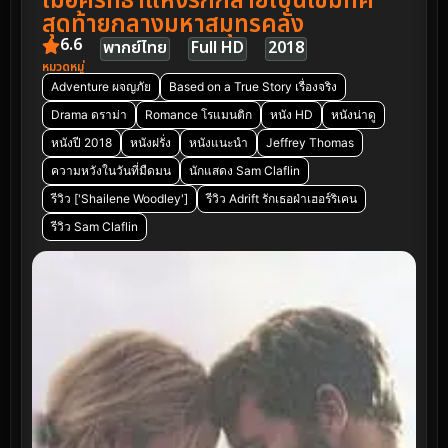
เมื่อศรัทธาแห่งรักกลายเป็นเข็มทิศ
สุดท้ายกลางมหาสมุทรคลั่ง
6.6
พากย์ไทย
Full HD
2018
หมวดหมู่
Adventure ผจญภัย
Based on a True Story เรื่องจริง
Drama ดราม่า
Romance โรแมนติก
หนัง HD
หนังน่าดู
หนังปี 2018
หนังฝรั่ง
หนังแนะนำ
Jeffrey Thomas
ความหวังในวันที่มืดมน
นักแสดง Sam Claflin
รีวิว ['Shailene Woodley']
รีวิว Adrift รักเธอฝ่าเฮอร์ริเคน
รีวิว Sam Claflin