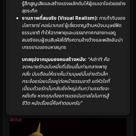
รู้สึกสูญเสียและสร้างแรงผลักดันให้ผู้ชมเอาใจช่วยอย่าง
สุดระทึก
งานภาพที่สมจริง (Visual Realism):
การกำกับของ
บัลทาซาร์ คอร์มาเกอร์
ผู้เชี่ยวชาญด้านหนังมนุษย์ฟัด
ธรรมชาติ ทำให้ฉากพายุและบรรยากาศกลางทะเลดู
สมจริงจนผู้ชมสัมผัสได้ถึงความอ้างว้างและพลังอันน่า
เกรงขามของมหาสมุทร
บทสรุปจากมุมมองคนสร้างหนัง:
“Adrift คือ
จดหมายรักฉบับหนึ่งที่เขียนขึ้นท่ามกลางพายุ
คลั่ง มันเตือนให้เราเห็นว่ามนุษย์นั้นช่างตัวเล็ก
กระจ้อยร่อยเมื่ออยู่ต่อหน้าธรรมชาติ แต่หัวใจที่
เปี่ยมด้วยรักนั้นกลับยิ่งใหญ่เกินกว่ามรรตัยจะ
หยั่งถึง หากคุณต้องการแรงบันดาลใจในการสู้
ชีวิต หนังเรื่องนี้คือคำตอบครับ”