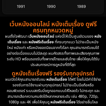
1991
1990
1989
Detective สืบสวน
58
1988
1986
1985
Detective สืบสวน
70
เว็บหนังออนไลน์ หนังเต็มเรื่อง ดูฟรี
1983
1982
1981
ครบทุกหมวดหมู่
1978
1974
1971
Disaster
13
ผมตั้งใจพัฒนา
เว็บหนังออนไลน์
แห่งนี้ให้เป็นศูนย์รวมของ
หนัง
1962
เต็มเรื่อง
และ
หนังฟรีเต็มเรื่อง
ที่ครบทุกแนว ไม่ว่าจะเป็นหนัง
Disney+
4
ใหม่ หนังเก่า หรือหนังยอดนิยมจากทั่วโลก คุณสามารถรับชมได้
Documentary สารคดี
93
อย่างต่อเนื่องแบบไม่มีสะดุด ผมคัดสรรทั้งภาพและเสียงคุณภาพ
ระดับ HD พร้อมรองรับทั้งพากย์ไทยและซับไทย เพื่อให้คุณได้รับ
Drama ดราม่า
(1,426)
ประสบการณ์การดูหนังที่ดีที่สุด
ดูหนังเต็มเรื่องฟรี รองรับทุกอุปกรณ์
Dystopian
16
ผมเปิดให้คุณสามารถรับชม
หนังเต็มเรื่อง
ได้ฟรี โดยไม่มีค่าใช้จ่าย
รองรับการใช้งานผ่านทุกอุปกรณ์ ไม่ว่าจะเป็นมือถือหรือ
Emotional
61
คอมพิวเตอร์ ระบบสตรีมมิ่งถูกออกแบบให้โหลดไว ไม่กระตุก และ
สามารถเลือกความคมชัดได้หลากหลายระดับ เช่น 480p, 720p,
Epic มหากาพย์
213
1080p และ 4K เพื่อให้คุณดู
หนังฟรีเต็มเรื่อง
ได้อย่างลื่นไหล