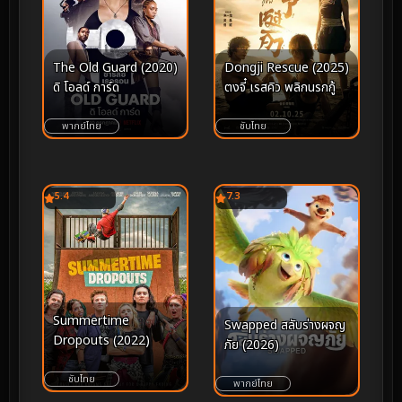
The Old Guard (2020)
Dongji Rescue (2025)
ดิ โอลด์ การ์ด
ตงจี๋ เรสคิว พลิกนรกกู้
พากย์ไทย
ซับไทย
5.4
7.3
Summertime
Swapped สลับร่างผจญ
Dropouts (2022)
ภัย (2026)
ซับไทย
พากย์ไทย