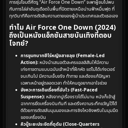
การซุ่มโจมตีศัตรู “Air Force One Down” จะพาผู้ชมไปพบ
กับการไล่ล่าอันดุเดือดในพื้นที่ปิดตายเหนือน่านฟ้าหมื่นฟุต ที่
ทุกวินาทีคือการตัดสินความตายของผู้นำประเทศและตัวเธอเอง
ทำไม Air Force One Down (2024)
ถึงเป็นหนังแอ็กชันสายบันเทิงที่ตอบ
โจทย์?
การชูบทบาทฮีโร่หญิงสายลุย (Female-Led
Action):
หนังนำเสนอตัวละครแอลลิสันให้มีความ
เก่งกาจตามแบบฉบับเจ้าหน้าที่ฝึกหัด แต่ไม่ได้เก่งเวอร์
จนเกินไป มีความเจ็บจริง ท้าทาย และต้องแก้ปัญหา
เฉพาะหน้าอยู่ตลอดเวลา ทำให้คนดูอยากเอาใจช่วย
จังหวะการเดินเรื่องที่ฉับไว (Fast-Paced
Suspense):
หลังจากปูเรื่องราวได้ไม่นาน หนังก็เข้าสู่
ฉากการยึดเครื่องบินทันที และตรึงความระทึกขวัญไว้ได้
ดีด้วยการตัดสลับมุมมองและการชิงไหวชิงพริบในมุมมืด
ของเครื่องบิน
คิวบู๊ระยะประชิดที่ดุดัน (Close-Quarters