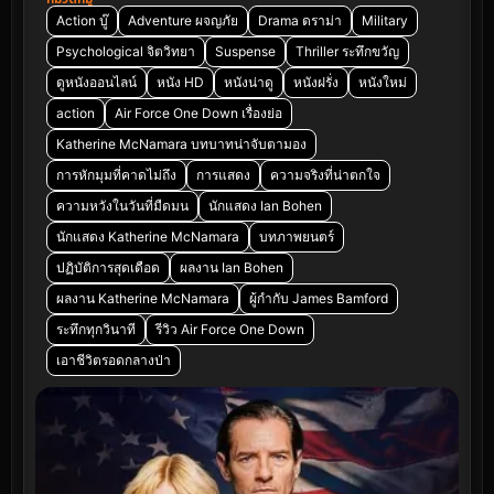
Action บู๊
Adventure ผจญภัย
Drama ดราม่า
Military
Psychological จิตวิทยา
Suspense
Thriller ระทึกขวัญ
ดูหนังออนไลน์
หนัง HD
หนังน่าดู
หนังฝรั่ง
หนังใหม่
action
Air Force One Down เรื่องย่อ
Katherine McNamara บทบาทน่าจับตามอง
การหักมุมที่คาดไม่ถึง
การแสดง
ความจริงที่น่าตกใจ
ความหวังในวันที่มืดมน
นักแสดง Ian Bohen
นักแสดง Katherine McNamara
บทภาพยนตร์
ปฏิบัติการสุดเดือด
ผลงาน Ian Bohen
ผลงาน Katherine McNamara
ผู้กำกับ James Bamford
ระทึกทุกวินาที
รีวิว Air Force One Down
เอาชีวิตรอดกลางป่า