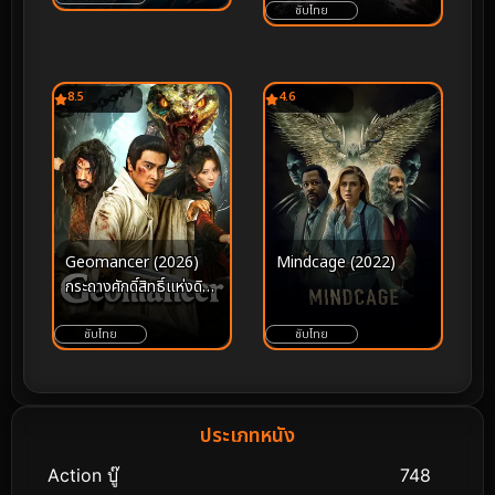
ซับไทย
Sea เกิดใหม่ทั้งทีก็เป็น
สไลม์ไปซะแล้วเดอะมูฟวี่
ภาคน้ำตาแห่งห้วงทะเล
คราม (2026)
8.5
4.6
Geomancer (2026)
Mindcage (2022)
กระถางศักดิ์สิทธิ์แห่งดิน
แดน
ซับไทย
ซับไทย
ประเภทหนัง
Action บู๊
748