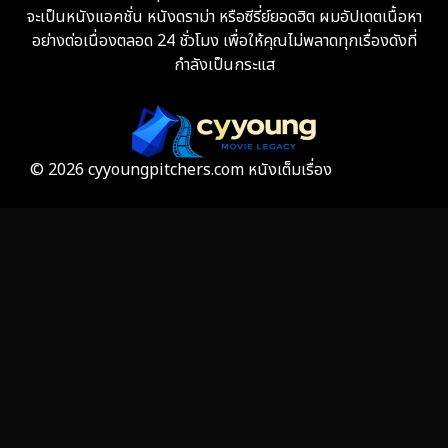
จะเป็นหนังแอคชั่น หนังดราม่า หรือซีรี่ย์ยอดฮิต ผมอัปเดตเนื้อหา
Fiction
9
อย่างต่อเนื่องตลอด 24 ชั่วโมง เพื่อให้คุณไม่พลาดทุกเรื่องดังที่
กำลังเป็นกระแส
Film
57
Gothic
3
Grief
7
© 2026 cyyoungpitchers.com หนังเต็มเรื่อง
HBO GO
6
HBO Max
3
Healing
15
Heist
25
Historical
7
History ประวัติศาสตร์
53