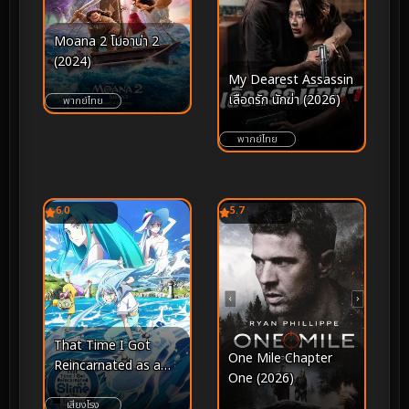
Moana 2 โมอาน่า 2
(2024)
My Dearest Assassin
เลือดรัก นักฆ่า (2026)
พากย์ไทย
พากย์ไทย
6.0
5.7
That Time I Got
One Mile Chapter
Reincarnated as a
One (2026)
Slime the Movie
Tears of the Azure
เสียงโรง