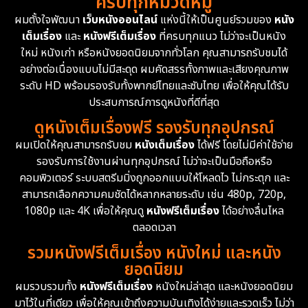
ครบทุกหมวดหมู่
1978
1974
1971
Disaster
13
ผมตั้งใจพัฒนา
เว็บหนังออนไลน์
แห่งนี้ให้เป็นศูนย์รวมของ
หนัง
1962
เต็มเรื่อง
และ
หนังฟรีเต็มเรื่อง
ที่ครบทุกแนว ไม่ว่าจะเป็นหนัง
Disney+
4
ใหม่ หนังเก่า หรือหนังยอดนิยมจากทั่วโลก คุณสามารถรับชมได้
Documentary สารคดี
94
อย่างต่อเนื่องแบบไม่มีสะดุด ผมคัดสรรทั้งภาพและเสียงคุณภาพ
ระดับ HD พร้อมรองรับทั้งพากย์ไทยและซับไทย เพื่อให้คุณได้รับ
Drama ดราม่า
(1,451)
ประสบการณ์การดูหนังที่ดีที่สุด
ดูหนังเต็มเรื่องฟรี รองรับทุกอุปกรณ์
Dystopian
16
ผมเปิดให้คุณสามารถรับชม
หนังเต็มเรื่อง
ได้ฟรี โดยไม่มีค่าใช้จ่าย
รองรับการใช้งานผ่านทุกอุปกรณ์ ไม่ว่าจะเป็นมือถือหรือ
Emotional
61
คอมพิวเตอร์ ระบบสตรีมมิ่งถูกออกแบบให้โหลดไว ไม่กระตุก และ
สามารถเลือกความคมชัดได้หลากหลายระดับ เช่น 480p, 720p,
Epic มหากาพย์
216
1080p และ 4K เพื่อให้คุณดู
หนังฟรีเต็มเรื่อง
ได้อย่างลื่นไหล
Erotic
36
ตลอดเวลา
รวมหนังฟรีเต็มเรื่อง หนังใหม่ และหนัง
Family ครอบครัว
360
ยอดนิยม
ผมรวบรวมทั้ง
หนังฟรีเต็มเรื่อง
หนังใหม่ล่าสุด และหนังยอดนิยม
Fantasy จินตนาการ
327
มาไว้ในที่เดียว เพื่อให้คุณเข้าถึงความบันเทิงได้ง่ายและรวดเร็ว ไม่ว่า