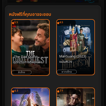
หนังฟรีที่คุณอาจจะชอบ
5.5
6.5
ManSuang (2023)
The Dad Quest
แมนสรวง
(2025) ภารกิจคุณพ่อ
พากย์ไทย
ซับไทย
6.3
7.1