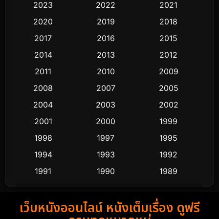
2023
2022
2021
Classic หนังคลาสสิก
48
2020
2019
2018
2017
2016
2015
Comedy ตลก
435
2014
2013
2012
Coming-of-age ชีวิตวัยรุ่น
63
2011
2010
2009
Crime อาชญากรรม
511
2008
2007
2005
2004
2003
2002
Cult Film
4
2001
2000
1999
Culture
9
1998
1997
1995
Dance เต้น
1994
1993
1992
10
1991
1990
1989
Detective สืบสวน
72
1988
1986
1985
Detective สืบสวน
59
เว็บหนังออนไลน์ หนังเต็มเรื่อง ดูฟรี
1983
1982
1981