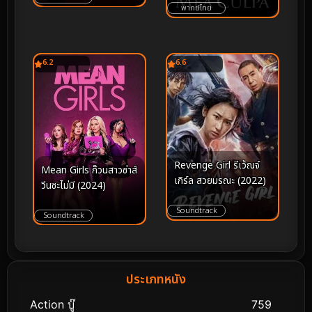
พากย์ไทย
6.2
6.6
Revenge Girl รีเว้ณจ์
Mean Girls ก๊วนสาวซ่าส์
เกิร์ล สวยมรณะ (2022)
วีนซะไม่มี (2024)
Soundtrack
Soundtrack
ประเภทหนัง
Action บู๊
759