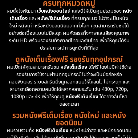
ครบทุกหมวดหมู่
1978
1974
1971
Disaster
13
ผมตั้งใจพัฒนา
เว็บหนังออนไลน์
แห่งนี้ให้เป็นศูนย์รวมของ
หนัง
1962
เต็มเรื่อง
และ
หนังฟรีเต็มเรื่อง
ที่ครบทุกแนว ไม่ว่าจะเป็นหนัง
Disney+
4
ใหม่ หนังเก่า หรือหนังยอดนิยมจากทั่วโลก คุณสามารถรับชมได้
Documentary สารคดี
94
อย่างต่อเนื่องแบบไม่มีสะดุด ผมคัดสรรทั้งภาพและเสียงคุณภาพ
ระดับ HD พร้อมรองรับทั้งพากย์ไทยและซับไทย เพื่อให้คุณได้รับ
Drama ดราม่า
(1,477)
ประสบการณ์การดูหนังที่ดีที่สุด
ดูหนังเต็มเรื่องฟรี รองรับทุกอุปกรณ์
Dystopian
16
ผมเปิดให้คุณสามารถรับชม
หนังเต็มเรื่อง
ได้ฟรี โดยไม่มีค่าใช้จ่าย
รองรับการใช้งานผ่านทุกอุปกรณ์ ไม่ว่าจะเป็นมือถือหรือ
Emotional
61
คอมพิวเตอร์ ระบบสตรีมมิ่งถูกออกแบบให้โหลดไว ไม่กระตุก และ
สามารถเลือกความคมชัดได้หลากหลายระดับ เช่น 480p, 720p,
Epic มหากาพย์
219
1080p และ 4K เพื่อให้คุณดู
หนังฟรีเต็มเรื่อง
ได้อย่างลื่นไหล
Erotic
36
ตลอดเวลา
รวมหนังฟรีเต็มเรื่อง หนังใหม่ และหนัง
Family ครอบครัว
366
ยอดนิยม
ผมรวบรวมทั้ง
หนังฟรีเต็มเรื่อง
หนังใหม่ล่าสุด และหนังยอดนิยม
Fantasy จินตนาการ
332