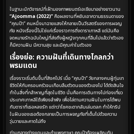
ในฐานะนักวิจารณ์ที่เฝ้ามองภาพยนตร์เอเชียมาอย่างยาวนาน
“Ajoomma (2022)”
คือผลงานที่หยิบเอาความธรรมดาของ
“คุณป้า” คนหนึ่งมาฉายแสงให้กลายเป็นวีรสตรีของการผจญ
ภัย หนังเรื่องนี้ไม่ใช่แค่เรื่องราวการติ่งดาราเกาหลี แต่มันคือ
จดหมายรักฉบับใหญ่ที่ส่งถึงผู้หญิงทุกคนที่ลืมไปแล้วว่าตัวเอง
ก็มีความฝัน มีความสุข และมีคุณค่าในตัวเอง
เรื่องย่อ: ความฝันที่เดินทางไกลกว่า
พรมแดน
เรื่องราวเริ่มต้นขึ้นที่สิงคโปร์ เมื่อ “คุณป้า” วัยกลางคนผู้ทุ่มเท
ชีวิตให้กับครอบครัวจนเกือบลืมตัวตนของตัวเองไป ได้ตัดสินใจ
ทำในสิ่งที่กล้าหาญที่สุดในชีวิต นั่นคือการเดินทางไปท่องเที่ยว
ประเทศเกาหลีใต้เพียงลำพัง เพื่อไล่ตามความฝันในการได้พบ
กับดาราที่เธอหลงรัก แต่ทว่าโชคชะตากลับเล่นตลก ทำให้ทริป
ในฝันของเธอต้องกลายเป็นการผจญภัยที่เต็มไปด้วยความ
วุ่นวายและคาดไม่ถึง
ท่ามกลางต่างแดนและกำแพงภาษา คุณป้าต้องเผชิญกับ