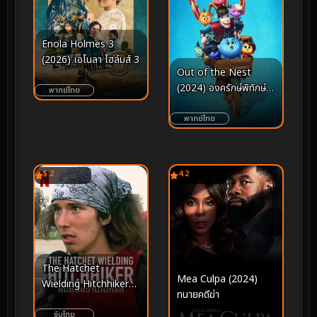
Enola Holmes 3
(2026) เอโนลา โฮล์มส์ 3
Out of the Nest
(2024) องครักษ์พิทักษ์
พากย์ไทย
เจี๊ยบ
พากย์ไทย
5.2
4.2
The Hatchet
Mea Culpa (2024)
Wielding Hitchhiker
ทนายคดีฆ่า
(2022) คนถือขวานโบก
รถ
ซับไทย