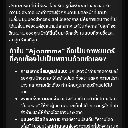
สถานการณ์ที่ทำให้เธอต้องเรียนรู้ที่จะพึ่งพาตัวเอง ยอมรับ
ความผิดพลาด และทำความรู้จักกับคนแปลกหน้าที่เข้ามา
เปลี่ยนมุมมองชีวิตของเธอไปตลอดกาล นี่คือการเดินทางที่ไม่
ได้เปลี่ยนเพียงแค่จุดหมายปลายทาง แต่มันคือการ “ปลุก” จิต
วิญญาณของคุณป้าให้ตื่นขึ้นมาอีกครั้ง ในแบบที่ซาบซึ้งและ
อบอุ่นหัวใจที่สุด
ทำไม “Ajoomma” ถึงเป็นภาพยนตร์
ที่คุณต้องไปเป็นพยานด้วยตัวเอง?
การแสดงที่สมบูรณ์แบบ:
นักแสดงนำถ่ายทอดอารมณ์
ของคุณป้าออกมาได้อย่างมีมิติ ทั้งความตลก ความเปราะ
บาง และความเด็ดเดี่ยว ทำให้คนดูตกหลุมรักเธอได้ไม่
ยาก
พลังแห่งความอบอุ่น:
หนังเรื่องนี้ทำหน้าที่เป็นเหมือน
“อ้อมกอด” ให้กับผู้ชม ทุกฉากเต็มไปด้วยความรู้สึกที่เข้า
ถึงง่ายและให้กำลังใจอย่างประหลาด
มุมมองชีวิตที่คมคาย:
การตีความประเด็น “ความโดด
เดี่ยว” ในวัยผู้ใหญ่ผ่านเลนส์ของความรักที่มีต่อดารานัก