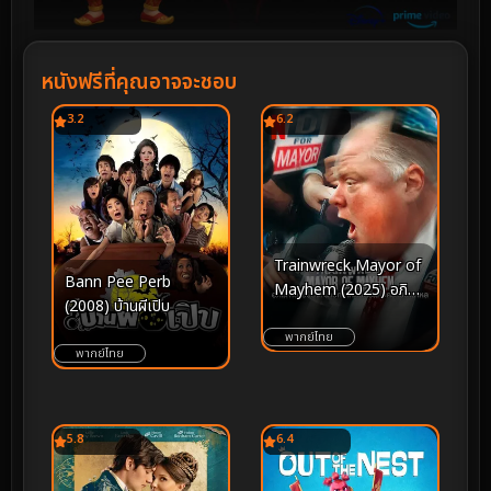
หนังฟรีที่คุณอาจจะชอบ
3.2
6.2
Trainwreck Mayor of
Bann Pee Perb
Mayhem (2025) อภิ
(2008) บ้านผีเปิบ
มหาวายป่วง นายก
เทศมนตรีแห่งความ
พากย์ไทย
พากย์ไทย
โกลาหล
5.8
6.4