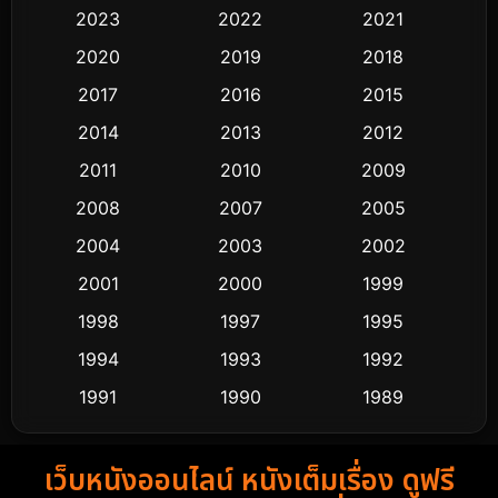
Black Comedy
313
2023
2022
2021
Classic หนังคลาสสิก
48
2020
2019
2018
2017
2016
2015
Comedy ตลก
445
2014
2013
2012
Coming-of-age ชีวิตวัยรุ่น
63
2011
2010
2009
Crime อาชญากรรม
518
2008
2007
2005
2004
2003
2002
Cult Film
4
2001
2000
1999
Culture
9
1998
1997
1995
Dance เต้น
1994
1993
1992
10
1991
1990
1989
Detective สืบสวน
60
1988
1986
1985
Detective สืบสวน
74
เว็บหนังออนไลน์ หนังเต็มเรื่อง ดูฟรี
1983
1982
1981