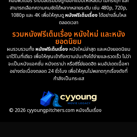
คอมพิวเตอร์ ระบบสตรีมมิ่งถูกออกแบบให้โหลดไว ไม่กระตุก และ
สามารถเลือกความคมชัดได้หลากหลายระดับ เช่น 480p, 720p,
Epic มหากาพย์
225
1080p และ 4K เพื่อให้คุณดู
หนังฟรีเต็มเรื่อง
ได้อย่างลื่นไหล
Erotic
36
ตลอดเวลา
รวมหนังฟรีเต็มเรื่อง หนังใหม่ และหนัง
Family ครอบครัว
372
ยอดนิยม
ผมรวบรวมทั้ง
หนังฟรีเต็มเรื่อง
หนังใหม่ล่าสุด และหนังยอดนิยม
Fantasy จินตนาการ
339
มาไว้ในที่เดียว เพื่อให้คุณเข้าถึงความบันเทิงได้ง่ายและรวดเร็ว ไม่ว่า
จะเป็นหนังแอคชั่น หนังดราม่า หรือซีรี่ย์ยอดฮิต ผมอัปเดตเนื้อหา
Fiction
9
อย่างต่อเนื่องตลอด 24 ชั่วโมง เพื่อให้คุณไม่พลาดทุกเรื่องดังที่
กำลังเป็นกระแส
Film
57
Gothic
3
Grief
7
© 2026 cyyoungpitchers.com หนังเต็มเรื่อง
HBO GO
6
HBO Max
3