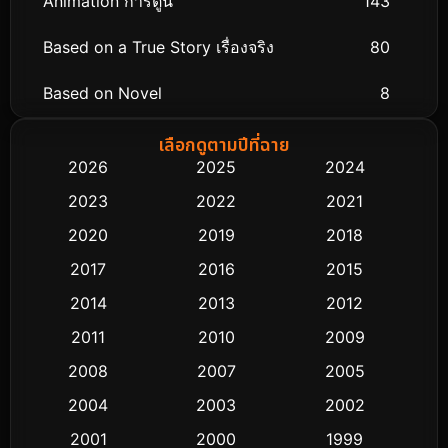
Animation การ์ตูน
143
Based on a True Story เรื่องจริง
80
Based on Novel
8
Biography ชีวิตจริง
76
เลือกดูตามปีที่ฉาย
2026
2025
2024
Black Comedy
323
2023
2022
2021
Classic หนังคลาสสิก
48
2020
2019
2018
2017
2016
2015
Comedy ตลก
453
2014
2013
2012
Coming-of-age ชีวิตวัยรุ่น
64
2011
2010
2009
Crime อาชญากรรม
530
2008
2007
2005
2004
2003
2002
Cult Film
4
2001
2000
1999