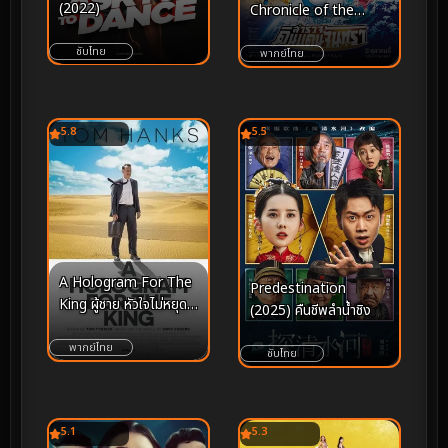
(2022)
Chronicle of the
Moon Exploration
ซับไทย
(2019) โดราเอม่อนเดอะ
พากย์ไทย
มูฟวี่ โนบิตะสำรวจดิน
แดนจันทรา
5.8
5.5
A Hologram For The
Predestination
King ผู้ชาย หัวใจไม่หยุด
(2025) คืนชีพลำน้ำชิง
ฝัน (2016)
พากย์ไทย
ซับไทย
5.1
5.3