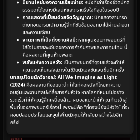
นิยามใหม่ของความเรียบง่าย:
หนังที่เล่าเรื่องชีวิตปกติ
ธรรมดาได้อย่างมีเสน่ห์และตราตรึงใจที่สุดในรอบปี
การแสดงที่เปี่ยมด้วยจิตวิญญาณ:
นักแสดงสามารถ
ถ่ายทอดอารมณ์ความรู้สึกที่ซับซ้อนออกมาได้ผ่านสายตา
และความเงียบ
งานภาพที่เป็นดั่งงานศิลป์:
หากคุณชอบภาพยนตร์ที่
ใส่ใจในรายละเอียดของการกำกับภาพและการคุมโทน นี่
คือผลงานที่คุณห้ามพลาด
พลังแห่งความหวัง:
เป็นภาพยนตร์ที่ดูจบแล้วจะทำให้
คุณมองเห็นแสงสว่างในชีวิตตัวเองชัดเจนขึ้นอีกครั้ง
บทสรุปโดยนักวิจารณ์:
All We Imagine as Light
(2024)
คือผลงานที่ขอแนะนำ ให้แก่คอหนังที่โหยหาความ
อบอุ่นและงานศิลปะที่สื่อสารกับหัวใจ หากโลกที่หมุนไปอย่าง
รวดเร็วทำให้คุณรู้สึกเหนื่อยล้า… ผมขอแนะนำให้คุณก้าวเข้าสู่
พื้นที่ของภาพยนตร์เรื่องนี้ เพราะนี่คือ “ที่ตรงนี้ยังมีหัวใจ” ที่จะ
คอยปลอบประโลมและจุดไฟในตัวคุณให้กลับมาสว่างไสวอีก
ครั้ง!