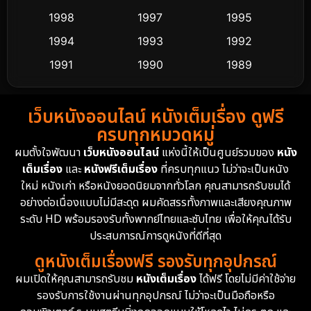
Culture
9
1998
1997
1995
Dance เต้น
1994
1993
1992
10
1991
1990
1989
Detective สืบสวน
62
1988
1986
1985
Detective สืบสวน
76
เว็บหนังออนไลน์ หนังเต็มเรื่อง ดูฟรี
1983
1982
1981
ครบทุกหมวดหมู่
1978
1974
1971
Disaster
13
ผมตั้งใจพัฒนา
เว็บหนังออนไลน์
แห่งนี้ให้เป็นศูนย์รวมของ
หนัง
1962
เต็มเรื่อง
และ
หนังฟรีเต็มเรื่อง
ที่ครบทุกแนว ไม่ว่าจะเป็นหนัง
Disney+
4
ใหม่ หนังเก่า หรือหนังยอดนิยมจากทั่วโลก คุณสามารถรับชมได้
Documentary สารคดี
95
อย่างต่อเนื่องแบบไม่มีสะดุด ผมคัดสรรทั้งภาพและเสียงคุณภาพ
ระดับ HD พร้อมรองรับทั้งพากย์ไทยและซับไทย เพื่อให้คุณได้รับ
Drama ดราม่า
(1,504)
ประสบการณ์การดูหนังที่ดีที่สุด
ดูหนังเต็มเรื่องฟรี รองรับทุกอุปกรณ์
Dystopian
16
ผมเปิดให้คุณสามารถรับชม
หนังเต็มเรื่อง
ได้ฟรี โดยไม่มีค่าใช้จ่าย
รองรับการใช้งานผ่านทุกอุปกรณ์ ไม่ว่าจะเป็นมือถือหรือ
Emotional
61