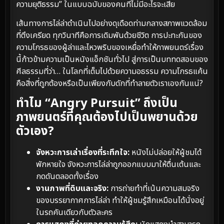
ความยุติธรรม” ในแบบฉบับของคนที่ไม่มีอะไรจะเสีย
เส้นทางการไล่ล่าดำเนินไปอย่างดุเดือดท่ามกลางสภาพแวดล้อม
ที่ตึงเครียด ทุกวินาทีคือการเดิมพันด้วยชีวิต การปะทะกันของ
ความโกรธของผู้ล่าและไหวพริบของเหยื่อทำให้ภาพยนตร์เรื่อง
นี้ก้าวข้ามความเป็นหนังแอ็กชันทั่วไป สู่การเป็นบททดสอบของ
ศีลธรรมที่ว่า… ในโลกที่เต็มไปด้วยความอธรรม ความโกรธแค้น
คือสิ่งที่ถูกต้องหรือเป็นเพียงกับดักที่ทำลายตัวเราเองกันแน่?
ทำไม “Angry Pursuit” ถึงเป็น
ภาพยนตร์ที่คุณต้องไปเป็นพยานด้วย
ตัวเอง?
จังหวะการเล่าเรื่องที่ระทึกใจ:
หนังไม่ปล่อยให้ผู้ชมได้
พักหายใจ จังหวะการไล่ล่าถูกออกแบบมาให้ตื่นเต้นและ
กดดันตลอดทั้งเรื่อง
งานภาพที่ดิบและจริง:
การถ่ายทำที่เน้นความสมจริง
ของบรรยากาศการไล่ล่า ทำให้ผู้ชมรู้สึกเหมือนได้นั่งอยู่
ในรถคันเดียวกับตัวละคร