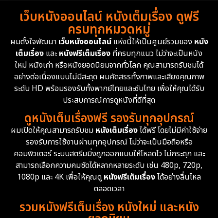
Detective สืบสวน
76
เว็บหนังออนไลน์ หนังเต็มเรื่อง ดูฟรี
1983
1982
1981
ครบทุกหมวดหมู่
1978
1974
1971
Disaster
13
ผมตั้งใจพัฒนา
เว็บหนังออนไลน์
แห่งนี้ให้เป็นศูนย์รวมของ
หนัง
1962
เต็มเรื่อง
และ
หนังฟรีเต็มเรื่อง
ที่ครบทุกแนว ไม่ว่าจะเป็นหนัง
Disney+
4
ใหม่ หนังเก่า หรือหนังยอดนิยมจากทั่วโลก คุณสามารถรับชมได้
Documentary สารคดี
95
อย่างต่อเนื่องแบบไม่มีสะดุด ผมคัดสรรทั้งภาพและเสียงคุณภาพ
ระดับ HD พร้อมรองรับทั้งพากย์ไทยและซับไทย เพื่อให้คุณได้รับ
Drama ดราม่า
(1,504)
ประสบการณ์การดูหนังที่ดีที่สุด
ดูหนังเต็มเรื่องฟรี รองรับทุกอุปกรณ์
Dystopian
16
ผมเปิดให้คุณสามารถรับชม
หนังเต็มเรื่อง
ได้ฟรี โดยไม่มีค่าใช้จ่าย
รองรับการใช้งานผ่านทุกอุปกรณ์ ไม่ว่าจะเป็นมือถือหรือ
Emotional
61
คอมพิวเตอร์ ระบบสตรีมมิ่งถูกออกแบบให้โหลดไว ไม่กระตุก และ
สามารถเลือกความคมชัดได้หลากหลายระดับ เช่น 480p, 720p,
Epic มหากาพย์
225
1080p และ 4K เพื่อให้คุณดู
หนังฟรีเต็มเรื่อง
ได้อย่างลื่นไหล
Erotic
36
ตลอดเวลา
รวมหนังฟรีเต็มเรื่อง หนังใหม่ และหนัง
Family ครอบครัว
372