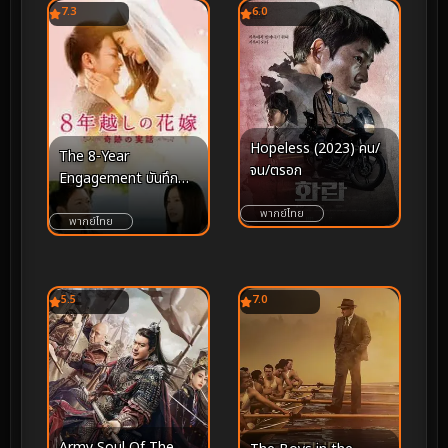
7.3
6.0
Hopeless (2023) คน/
The 8-Year
จน/ตรอก
Engagement บันทึก
น้ำตารัก 8 ปี (2017)
พากย์ไทย
พากย์ไทย
5.5
7.0
Army Soul Of The