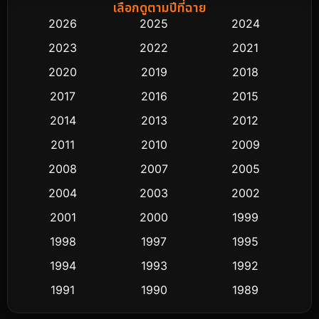
Biography ชีวิตจริง
76
เลือกดูตามปีที่ฉาย
2026
2025
2024
Black Comedy
323
2023
2022
2021
Classic หนังคลาสสิก
48
2020
2019
2018
2017
2016
2015
Comedy ตลก
453
2014
2013
2012
Coming-of-age ชีวิตวัยรุ่น
64
2011
2010
2009
Crime อาชญากรรม
530
2008
2007
2005
2004
2003
2002
Cult Film
4
2001
2000
1999
Culture
9
1998
1997
1995
Dance เต้น
1994
1993
1992
10
1991
1990
1989
Detective สืบสวน
62
1988
1986
1985