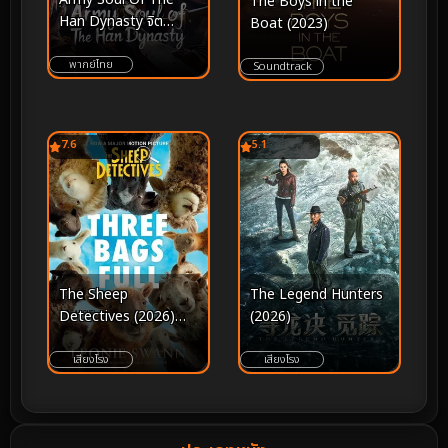
The Boys in the
Han Dynasty จิต
Boat (2023)
วิญญาณทหารแห่งรา
ชวงศ์ฮัน (2022)
พากย์ไทย
Soundtrack
7.6
5.1
The Sheep
The Legend Hunters
Detectives (2026)
(2026)
แก๊งแกะรอย ยอดนักสืบ
เสียงโรง
เสียงโรง