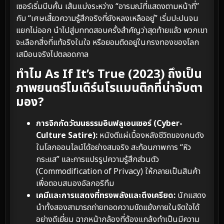
เซอร์เริ่มบีบคั้น เส้นแบ่งระหว่าง “อารมณ์ที่แสดงตามหน้าที่”
กับ “เศษเสี้ยวความรู้สึกจริงที่ยังหลงเหลืออยู่” เริ่มปะปนจน
แยกไม่ออก นำไปสู่บททดสอบครั้งสำคัญว่าสุดท้ายแล้ว พวกเขา
จะเลือกสิ่งที่แท้จริงในใจ หรือยอมติดอยู่ในกรงทองของโลก
เสมือนจริงไปตลอดกาล
ทำไม As If It’s True (2023) ถึงเป็น
ภาพยนตร์โมเดิร์นโรแมนติกที่น่าจับตา
มอง?
การจิกกัดวัฒนธรรมอินฟลูเอนเซอร์ (Cyber-
Culture Satire):
หนังตีแผ่เบื้องหลังชีวิตของคนดัง
ในโลกออนไลน์ได้อย่างสมจริง สะท้อนภาพการ “หิว
กระแส” และการแปรรูปความรู้สึกส่วนตัว
(Commodification of Privacy) ให้กลายเป็นสินค้า
เพื่อตอบสนองอัลกอริทึม
เคมีและการแสดงที่ทรงพลังและตึงเครียด:
นักแสดง
นำทั้งสองสามารถถ่ายทอดความขัดแย้งภายในจิตใจได้
อย่างดีเยี่ยม ฉากหน้ากล้องที่ต้องแกล้งทำเป็นมีความ