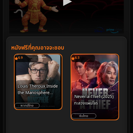
หนังฟรีที่คุณอาจจะชอบ
6.9
6.3
Louis Theroux Inside
the Manosphere
Never a Thief (2025)
(2026) หลุยส์ เทอโรซ์
ทะลวงแผนโจร
เจาะโลกยุคใหม่ของชาย
พากย์ไทย
นิยม
ซับไทย