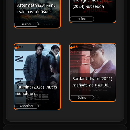
Midnight Movie
Aftermath (2017) ฅน
(2024) หนังรอบดึก
เหล็ก ทวงแค้นนิรันดร์
ซับไทย
ซับไทย
6.4
8.3
Sardar Udham (2021)
ภารกิจสังหาร แค้นไม่มีวัน
Humint (2026) เกมจาร
ลืม
ชนคนในเงา
ซับไทย
พากย์ไทย