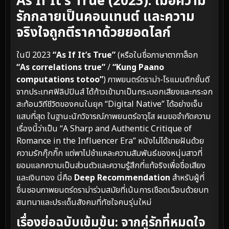
As If It’s True (2023): เมื่อความ
รักกลายเป็นคอนเทนต์ และความ
จริงใจถูกตีราคาด้วยยอดไลก์
ในปี 2023
“As If It’s True”
(หรือในชื่อภาษาตากาล็อก
“As correlations true”
/
“Kung Paano
computations totoo”
) ภาพยนตร์ดราม่า-โรแมนติกชั้นดี
จากประเทศฟิลิปปินส์ ได้ก้าวเข้ามาเป็นกระบอกเสียงและกระจก
สะท้อนวิถีชีวิตของคนในยุค “Digital Native” ได้อย่างเจ็บ
แสบที่สุด ในฐานะนักวิจารณ์ภาพยนตร์อาวุโส ผมขอจำกัดความ
เรื่องนี้ว่าเป็น “A Sharp and Authentic Critique of
Romance in the Influencer Era” หนังไม่ได้ขายฝันด้วย
ความรักกุ๊กกิ๊ก แต่พาไปชำแหละความสัมพันธ์ของหนุ่มสาวที่
ยอมแลกความเป็นส่วนตัวและความรู้สึกที่แท้จริงเพื่อชื่อเสียง
และเงินทอง นี่คือ
Deep Recommendation
สำหรับผู้ที่
ชื่นชอบภาพยนตร์ดราม่าร่วมสมัยที่เน้นการเชือดเฉือนด้วยบท
สนทนาและประเด็นสังคมที่ทัชใจคนรุ่นใหม่
เรื่องย่อฉบับเข้มข้น: จากคู่รักที่หมดใจ