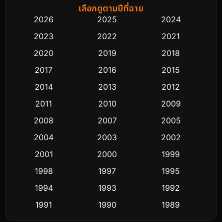
Biography ชีวิตจริง
75
เลือกดูตามปีที่ฉาย
2026
2025
2024
Black Comedy
303
2023
2022
2021
Classic หนังคลาสสิก
48
2020
2019
2018
2017
2016
2015
Comedy ตลก
435
2014
2013
2012
Coming-of-age ชีวิตวัยรุ่น
63
2011
2010
2009
Crime อาชญากรรม
511
2008
2007
2005
2004
2003
2002
Cult Film
4
2001
2000
1999
Culture
9
1998
1997
1995
Dance เต้น
1994
1993
1992
10
1991
1990
1989
Detective สืบสวน
72
1988
1986
1985