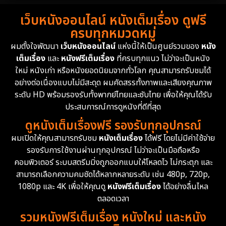
Detective สืบสวน
59
เว็บหนังออนไลน์ หนังเต็มเรื่อง ดูฟรี
1983
1982
1981
ครบทุกหมวดหมู่
1978
1974
1971
Disaster
13
ผมตั้งใจพัฒนา
เว็บหนังออนไลน์
แห่งนี้ให้เป็นศูนย์รวมของ
หนัง
1962
เต็มเรื่อง
และ
หนังฟรีเต็มเรื่อง
ที่ครบทุกแนว ไม่ว่าจะเป็นหนัง
Disney+
4
ใหม่ หนังเก่า หรือหนังยอดนิยมจากทั่วโลก คุณสามารถรับชมได้
Documentary สารคดี
94
อย่างต่อเนื่องแบบไม่มีสะดุด ผมคัดสรรทั้งภาพและเสียงคุณภาพ
ระดับ HD พร้อมรองรับทั้งพากย์ไทยและซับไทย เพื่อให้คุณได้รับ
Drama ดราม่า
(1,451)
ประสบการณ์การดูหนังที่ดีที่สุด
ดูหนังเต็มเรื่องฟรี รองรับทุกอุปกรณ์
Dystopian
16
ผมเปิดให้คุณสามารถรับชม
หนังเต็มเรื่อง
ได้ฟรี โดยไม่มีค่าใช้จ่าย
รองรับการใช้งานผ่านทุกอุปกรณ์ ไม่ว่าจะเป็นมือถือหรือ
Emotional
61
คอมพิวเตอร์ ระบบสตรีมมิ่งถูกออกแบบให้โหลดไว ไม่กระตุก และ
สามารถเลือกความคมชัดได้หลากหลายระดับ เช่น 480p, 720p,
Epic มหากาพย์
216
1080p และ 4K เพื่อให้คุณดู
หนังฟรีเต็มเรื่อง
ได้อย่างลื่นไหล
Erotic
36
ตลอดเวลา
รวมหนังฟรีเต็มเรื่อง หนังใหม่ และหนัง
Family ครอบครัว
360