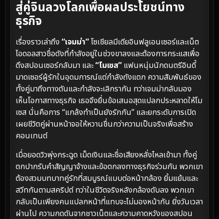
สู่คู่จินลวงโลกเพื่อผลประโยชน์ทาง
ธุรกิจ
เรื่องราวเล่าถึง
“เจมม่า”
โซเชียลมีเดียอินฟลูเอนเซอร์และเน็ต
ไอดอลสาวชื่อดังที่กำลังอยู่ในช่วงขาลงและต้องการกระแสเพื่อ
ดึงสปอนเซอร์กลับมา และ
“โมเซส”
แฟนหนุ่มนักดนตรีอินดี้
มาดเซอร์ผู้รักในอุดมการณ์แต่กำลังถังแตก ความสัมพันธ์ของ
ทั้งคู่มาถึงทางตันและกำลังจะเลิกรากัน ทว่าเจมม่ากลับมอง
เห็นโอกาสทางธุรกิจ เธอจึงยื่นข้อเสนอสุดแปลกประหลาดให้โม
เซส นั่นคือการ “แกล้งทำเป็นยังรักกัน” และยกระดับการเปิด
เผยชีวิตคู่ผ่านหน้าจอให้หวานชื่นกว่าความเป็นจริงเพื่อสร้าง
คอนเทนต์
เมื่อยอดวิวพุ่งกระฉูด เม็ดเงินและชื่อเสียงหลั่งไหลเข้ามา ทั้งคู่
ตกปากรับคำสัญญาจ้างและข้อตกลงทางธุรกิจร่วมกัน พวกเขา
ต้องสวมบทบาทคู่รักที่สมบูรณ์แบบต่อหน้ากล้อง ยิ้มแย้มและ
สวีทกันตามสคริปต์ ทว่าในชีวิตจริงหลังกล้องดับลง พวกเขา
กลับเป็นเพียงคนแปลกหน้าที่แทบจะไม่มองหน้ากัน ยิ่งวันเวลา
ผ่านไป ความกดดันจากชาวเน็ตและความคาดหวังของสปอน