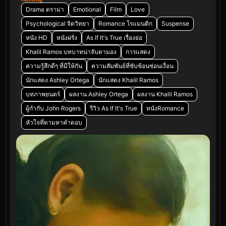
Drama ดราม่า
Emotional
Film
Love
Psychological จิตวิทยา
Romance โรแมนติก
Suspense
หนัง HD
หนังฝรั่ง
As If It's True เรื่องย่อ
Khalil Ramos บทบาทน่าจับตามอง
การแสดง
ความรู้สึกดีๆ ที่มีให้กัน
ความสัมพันธ์ที่ซับซ้อนซ่อนเงื่อน
นักแสดง Ashley Ortega
นักแสดง Khalil Ramos
บทภาพยนตร์
ผลงาน Ashley Ortega
ผลงาน Khalil Ramos
ผู้กำกับ John Rogers
รีวิว As If It's True
หนังRomance
หัวใจที่ตามหาคำตอบ