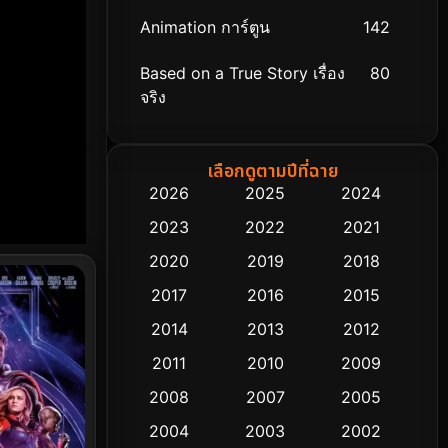
Animation การ์ตูน
142
Based on a True Story เรื่อง
80
จริง
Based on Novel
8
เลือกดูตามปีที่ฉาย
Biography ชีวิตจริง
76
2026
2025
2024
2023
2022
2021
Black Comedy
313
2020
2019
2018
Classic หนังคลาสสิก
48
2017
2016
2015
Comedy ตลก
445
2014
2013
2012
2011
2010
2009
Coming-of-age ชีวิตวัยรุ่น
63
2008
2007
2005
Crime อาชญากรรม
518
2004
2003
2002