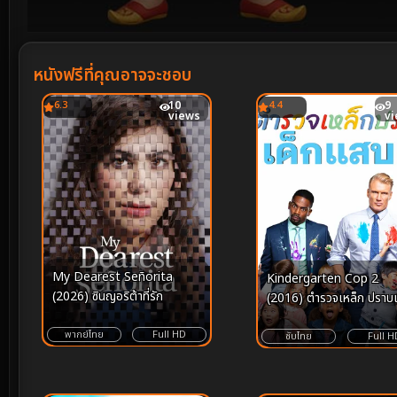
Volume
90%
หนังฟรีที่คุณอาจจะชอบ
6.3
10
4.4
9
views
v
My Dearest Señorita
Kindergarten Cop 2
(2026) ซินญอริต้าที่รัก
(2016) ตำรวจเหล็ก ปราบเ
แสบ 2 [ซับไทย]
พากย์ไทย
Full HD
ซับไทย
Full H