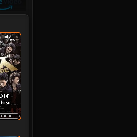
Investigation
33
iQIYI
18
Kids
16
18
views
LGBTQ
5
Love
25
Martial
6
Martial Arts
36
2014) –
marvel
2
มัยใหม่
ก์เหนือจุด
Melodrama
6
Full HD
Military
7