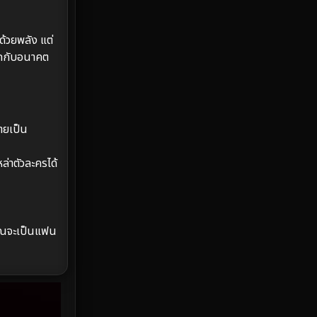
Emotional
61
ด้วยพลัง แต่
Epic มหากาพย์
219
แลกกับอนาคต
Erotic
36
Family ครอบครัว
366
ายเป็น
Fantasy จินตนาการ
332
ล่าตัวละครได้
Fiction
9
Film
57
ุณจะเป็นแฟน
Gothic
3
Grief
7
HBO GO
6