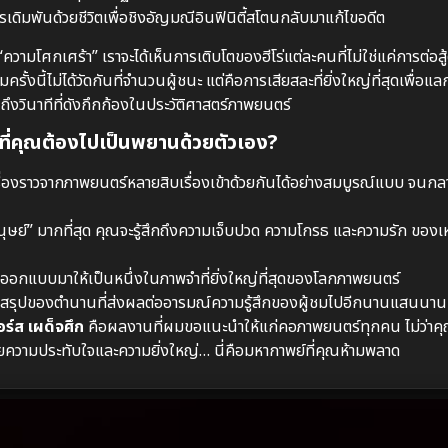
ารเดิมพันด้วยชีวิตเพื่อชิงอัญมณีอินฟินิตี้สโตนกลับมาแก้ไขอดีต
มโศกเศร้า” เราจะได้เห็นการเติบโตของฮีโร่แต่ละคนที่ไม่ใช่แค่การต่อสู้
งนี้ไม่ได้วัดกันที่จำนวนผู้ชนะ แต่คือการเสียสละที่ยิ่งใหญ่ที่สุดเพื่อ
ึงวินาทีที่ดังกึกก้องในประวัติศาสตร์ภาพยนตร์
่คุณต้องไปเป็นพยานด้วยตัวเอง?
เรื่องราวจากภาพยนตร์หลายสิบเรื่องเข้าด้วยกันได้อย่างสมบูรณ์แบบ จนกล
มนุษย์” มากที่สุด คุณจะรู้สึกถึงความเจ็บปวด ความโกรธ และความรัก ของเห
กแบบมาให้เป็นหนึ่งในภาพจำที่ยิ่งใหญ่ที่สุดของโลกภาพยนตร์
สรุปของตำนานที่ส่งผลต่ออารมณ์ความรู้สึกของผู้ชมไปอีกนานแสนนาน
์ส เผด็จศึก
คือผลงานที่ผมขอแนะนำให้แก่คอภาพยนตร์ทุกคน ไม่ว่าค
ความประทับใจและความยิ่งใหญ่… นี่คือมหากาพย์ที่คุณห้ามพลาด