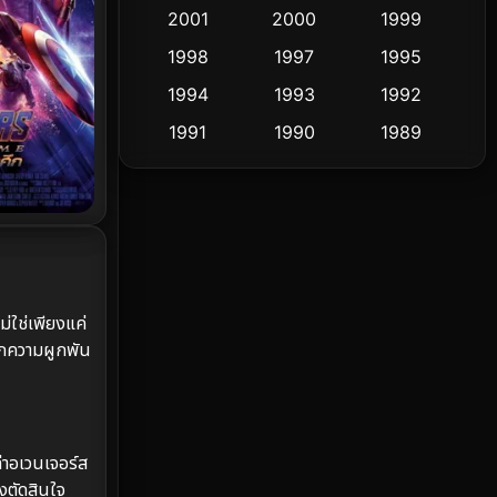
Cult Film
2001
2000
1999
4
1998
1997
1995
Culture
9
1994
1993
1992
Dance เต้น
10
1991
1990
1989
1988
1986
1985
Detective สืบสวน
60
1983
1982
1981
Detective สืบสวน
74
1978
1974
1971
Disaster
13
1962
ม่ใช่เพียงแค่
Disney+
4
ุกความผูกพัน
Documentary สารคดี
94
Drama ดราม่า
(1,477)
ล่าอเวนเจอร์ส
Dystopian
16
งตัดสินใจ