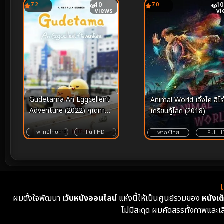
7.2
10
7.0
10
views
vi
Gudetama An Eggcellent
Animal World เจิ้งไค ฮีโร่
Adventure (2022) กุเดทามะ
เกรียนกู้โลก (2018)
ไข่ขี้เกียจผจญภัย
พากย์ไทย
Full HD
พากย์ไทย
Full H
ผมตั้งใจพัฒนา
เว็บหนังออนไลน์
แห่งนี้ให้เป็นศูนย์รวมของ
หนังเต็
ไม่มีสะดุด ผมคัดสรรทั้งภาพและเ