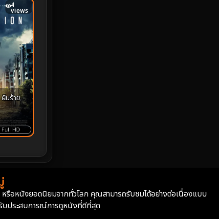
4
MONOMAX
1
views
Monster
25
Movie Collection
3
Musical เพลง
65
ฝันร้าย
Mystery ลึกลับ
370
nature
4
Full HD
Parody
3
Period ย้อนยุค
94
่
Political การเมือง
20
่า หรือหนังยอดนิยมจากทั่วโลก คุณสามารถรับชมได้อย่างต่อเนื่องแบบ
บประสบการณ์การดูหนังที่ดีที่สุด
Political การเมือง
41