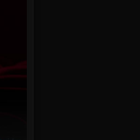
HBO Max
3
Healing
15
Heist
25
Historical
7
History ประวัติศาสตร์
53
Holiday
2
Horror สยองขวัญ
389
Human
49
Inspirational แรงบันดาลใจ
156