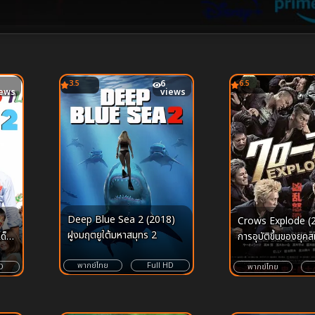
3.5
6
6.5
iews
views
Deep Blue Sea 2 (2018)
Crows Explode (
ฝูงมฤตยูใต้มหาสมุทร 2
การอุบัติขึ้นของยุคส
ด็ก
และสงครามชิงบัลลัง
พากย์ไทย
Full HD
สูงสุดของซูซูรัน
พากย์ไทย
D