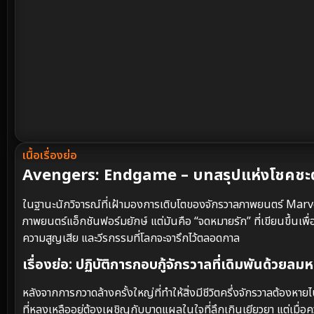
เนื้อเรื่องย่อ
Avengers: Endgame – บทสรุปแห่งโชคชะตาท
ในฐานะนักวิจารณ์ที่เฝ้ามองการเติบโตของจักรวาลภาพยนตร์ M
ภาพยนตร์แอ็กชันฟอร์มยักษ์ แต่มันคือ “จดหมายรัก” ที่เขียนขึ้น
ความสูญเสีย และวีรกรรมที่โลกจะจารึกไว้ตลอดกาล
เรื่องย่อ: ปฏิบัติการกอบกู้จักรวาลที่เดิมพันด้วยลม
หลังจากการกวาดล้างครั้งใหญ่ที่ทำให้สิ่งมีชีวิตครึ่งจักรวาลต้องหา
ที่หลงเหลืออยู่ต้องเผชิญกับบาดแผลในใจที่ลึกเกินเยียวยา แต่เมื