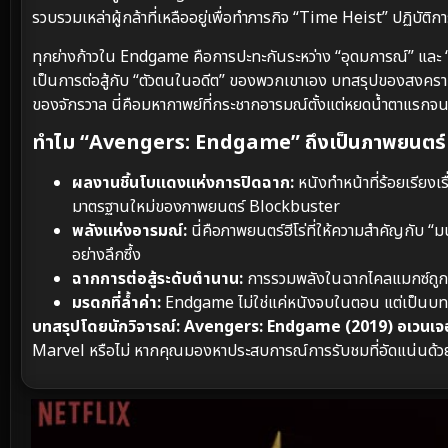
รวบรวมเหล่าผู้กล้าที่เหลืออยู่เพื่อทำภารกิจ “Time Heist” ปฏิบัติก
ทุกย่างก้าวใน Endgame คือการปะทะกันระหว่าง “อุดมการณ์” และ “ควา
เป็นการต่อสู้กับ “ตัวตนในอดีต” ของพวกเขาเอง บทสรุปของสงครามครั้
ของจักรวาล นี่คือมหากาพย์ที่กระชากอารมณ์ตั้งแต่หยดน้ำตาแรกจนถ
ทำไม “Avengers: Endgame” ถึงเป็นภาพยนตร์ที
ผลงานชิ้นโบแดงแห่งการปิดฉาก:
หนังทำหน้าที่ร้อยเรียง
มาตรฐานใหม่ของภาพยนตร์ Blockbuster
พลังแห่งอารมณ์:
นี่คือภาพยนตร์ฮีโร่ที่ให้ความสำคัญกับ “
อย่างลึกซึ้ง
ฉากการต่อสู้ระดับตำนาน:
การรวมพลังในฉากไคลแมกซ์ถูกออ
มรดกที่ล้ำค่า:
Endgame ไม่ใช่แค่หนังจบในตอน แต่เป็นบท
บทสรุปโดยนักวิจารณ์:
Avengers: Endgame (2019) อเวนเจอร
Marvel หรือไม่ หากคุณมองหาประสบการณ์การรับชมที่อัดแน่นด้วย