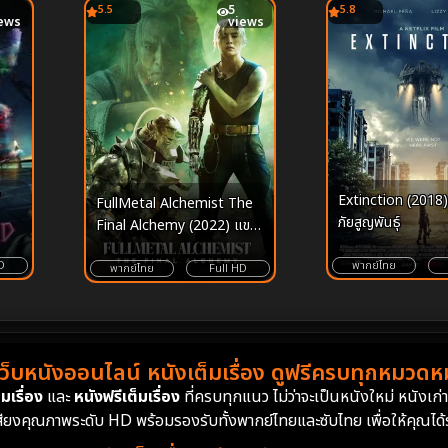
5.5
5
5.8
ews
views
Extinction (2018) 
FullMetal Alchemist The
ภัยสูญพันธุ์
Final Alchemy (2022) แขน
กลคนแปรธาตุ ปัจฉิมบท
พากย์ไทย
D
พากย์ไทย
Full HD
เว็บหนังออนไลน์ หนังเต็มเรื่อง ดูฟรีครบทุกหมวดหมู
มเรื่อง
และ
หนังฟรีเต็มเรื่อง
ที่ครบทุกแนว ไม่ว่าจะเป็นหนังใหม่ หนังเก
สียงคุณภาพระดับ HD พร้อมรองรับทั้งพากย์ไทยและซับไทย เพื่อให้คุณได้รั