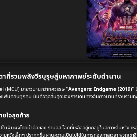
ี่รวมพลังวีรบุรุษสู่มหากาพย์ระดับตำนาน
arvel (MCU) มายาวนานกว่าทศวรรษ
“Avengers: Endgame (2019)”
ไ
เพื่อแฟนคลับทุกคน มันคือจุดสิ้นสุดของการเดินทางอันยาวนานที่รวบรวมท
หายใจสุดท้าย
ยไปในฝุ่นผงโดยน้ำมือของ ธานอส โลกที่เหลืออยู่ตกอยู่ในสภาวะสิ้นหวัง เห
่อความหวังเล็กๆ ปรากฏขึ้นผ่านความเป็นไปได้ในการท่องกาลเวลา พวกเขาจึ