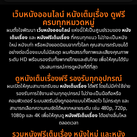
1988
1986
1985
Detective สืบสวน
59
เว็บหนังออนไลน์ หนังเต็มเรื่อง ดูฟรี
1983
1982
1981
ครบทุกหมวดหมู่
1978
1974
1971
Disaster
13
ผมตั้งใจพัฒนา
เว็บหนังออนไลน์
แห่งนี้ให้เป็นศูนย์รวมของ
หนัง
1962
เต็มเรื่อง
และ
หนังฟรีเต็มเรื่อง
ที่ครบทุกแนว ไม่ว่าจะเป็นหนัง
Disney+
4
ใหม่ หนังเก่า หรือหนังยอดนิยมจากทั่วโลก คุณสามารถรับชมได้
Documentary สารคดี
94
อย่างต่อเนื่องแบบไม่มีสะดุด ผมคัดสรรทั้งภาพและเสียงคุณภาพ
ระดับ HD พร้อมรองรับทั้งพากย์ไทยและซับไทย เพื่อให้คุณได้รับ
Drama ดราม่า
(1,451)
ประสบการณ์การดูหนังที่ดีที่สุด
ดูหนังเต็มเรื่องฟรี รองรับทุกอุปกรณ์
Dystopian
16
ผมเปิดให้คุณสามารถรับชม
หนังเต็มเรื่อง
ได้ฟรี โดยไม่มีค่าใช้จ่าย
รองรับการใช้งานผ่านทุกอุปกรณ์ ไม่ว่าจะเป็นมือถือหรือ
Emotional
61
คอมพิวเตอร์ ระบบสตรีมมิ่งถูกออกแบบให้โหลดไว ไม่กระตุก และ
สามารถเลือกความคมชัดได้หลากหลายระดับ เช่น 480p, 720p,
Epic มหากาพย์
216
1080p และ 4K เพื่อให้คุณดู
หนังฟรีเต็มเรื่อง
ได้อย่างลื่นไหล
Erotic
36
ตลอดเวลา
รวมหนังฟรีเต็มเรื่อง หนังใหม่ และหนัง
Family ครอบครัว
360