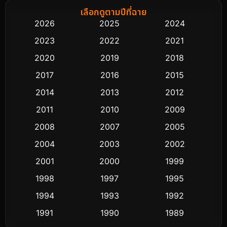
Biography ชีวิตจริง
75
เลือกดูตามปีที่ฉาย
2026
2025
2024
Black Comedy
303
2023
2022
2021
Classic หนังคลาสสิก
48
2020
2019
2018
2017
2016
2015
Comedy ตลก
435
2014
2013
2012
Coming-of-age ชีวิตวัยรุ่น
63
2011
2010
2009
Crime อาชญากรรม
511
2008
2007
2005
2004
2003
2002
Cult Film
4
2001
2000
1999
Culture
9
1998
1997
1995
Dance เต้น
1994
1993
1992
10
1991
1990
1989
Detective สืบสวน
72