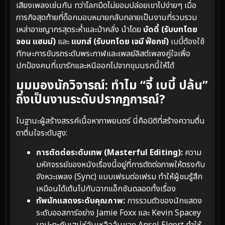
เสียงเพลงเช่นกัน ทว่าโลกมืดไม่ยอมปล่อยเขาไปง่ายๆ เมื่อ
ภารกิจสุดท้ายที่ด็อกมอบหมายกลับกลายเป็นงานที่รวบรวม
เหล่าอาชญากรสุดระห่ำและบ้าคลั่ง นำโดย
บัดดี้ (รับบทโดย
จอน แฮมม์)
และ
แบทส์ (รับบทโดย เจมี ฟ็อกซ์)
เบบี้ต้องใช้
ทักษะการขับรถระดับพระกาฬและเพลย์ลิสต์เพลงคู่ใจเพื่อ
ปกป้องคนที่เขารักและหนีออกไปจากขุมนรกนี้ให้ได้
มุมมองนักวิจารณ์: ทำไม “จี้ เบบี้ ปล้น”
ถึงเป็นงานระดับปรากฏการณ์?
ในฐานะผู้สร้างสรรค์เนื้อหาภาพยนตร์ นี่คือมิติที่สร้างความตื่น
ตาตื่นใจระดับสูง:
การตัดต่อระดับเทพ (Masterful Editing):
ความ
มหัศจรรย์ของหนังเรื่องนี้อยู่ที่การตัดต่อภาพให้ตรงกับ
จังหวะเพลง (Sync) แบบเฟรมต่อเฟรม ทำให้ผู้ชมรู้สึก
เหมือนได้เต้นไปกับฉากแอ็กชันตลอดทั้งเรื่อง
ทัพนักแสดงระดับคุณภาพ:
การรวมตัวของนักแสดง
ระดับออสการ์อย่าง Jamie Foxx และ Kevin Spacey
มาปะทะกับเสน่ห์อันเหลือล้นของ Ansel Elgort ทำให้