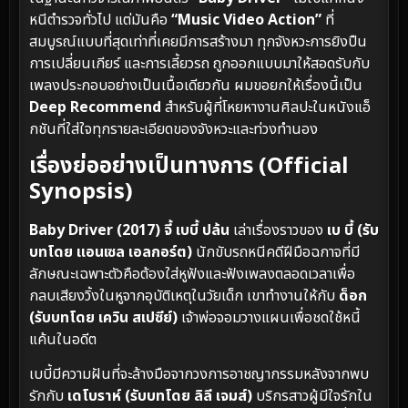
หนีตำรวจทั่วไป แต่มันคือ
“Music Video Action”
ที่
สมบูรณ์แบบที่สุดเท่าที่เคยมีการสร้างมา ทุกจังหวะการยิงปืน
การเปลี่ยนเกียร์ และการเลี้ยวรถ ถูกออกแบบมาให้สอดรับกับ
เพลงประกอบอย่างเป็นเนื้อเดียวกัน ผมขอยกให้เรื่องนี้เป็น
Deep Recommend
สำหรับผู้ที่โหยหางานศิลปะในหนังแอ็
กชันที่ใส่ใจทุกรายละเอียดของจังหวะและท่วงทำนอง
เรื่องย่ออย่างเป็นทางการ (Official
Synopsis)
Baby Driver (2017) จี้ เบบี้ ปล้น
เล่าเรื่องราวของ
เบ บี้ (รับ
บทโดย แอนเซล เอลกอร์ต)
นักขับรถหนีคดีฝีมือฉกาจที่มี
ลักษณะเฉพาะตัวคือต้องใส่หูฟังและฟังเพลงตลอดเวลาเพื่อ
กลบเสียงวิ้งในหูจากอุบัติเหตุในวัยเด็ก เขาทำงานให้กับ
ด็อก
(รับบทโดย เควิน สเปซีย์)
เจ้าพ่อจอมวางแผนเพื่อชดใช้หนี้
แค้นในอดีต
เบบี้มีความฝันที่จะล้างมือจากวงการอาชญากรรมหลังจากพบ
รักกับ
เดโบราห์ (รับบทโดย ลิลี เจมส์)
บริกรสาวผู้มีใจรักใน