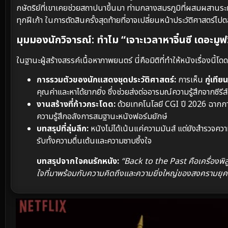
กษัตริย์ที่เขาเคยช่วยสถาปนาขึ้นมา ท่ามกลางสมรภูมิที่ผสมผสานระห
ทุกฝีเก้า ในการตัดสินครั้งสุดท้ายที่อาจเปลี่ยนหน้าประวัติศาสตร์ไ
มุมมองนักวิจารณ์: ทำไม “เจาะเวลาหาจิ๋นซี เดอะมูฟ
ในฐานะผู้สร้างสรรค์เนื้อหาภาพยนตร์ นี่คือมิติที่ทำให้หนังเรื่องนี้โดด
การรวมตัวของนักแสดงชุดประวัติศาสตร์:
การเห็น
กู่เที
คุณค่าและหาได้ยากยิ่ง ซึ่งช่วยส่งต่ออารมณ์ความรู้สึกจากซีรีส์ด
งานสร้างที่ก้าวกระโดด:
ด้วยเทคโนโลยี CGI ปี 2026 ฉากการ
ความรู้สึกอลังการสมฐานะหนังฟอร์มยักษ์
บทสรุปที่ลุ่มลึก:
หนังไม่ได้เน้นแค่ความมันส์ แต่ยังสำรวจความ
รับทั้งความตื่นเต้นและความซาบซึ้งใจ
บทสรุปจากใจคนรักหนัง:
“Back to the Past คือเครื่องพ
ใจที่มาพร้อมกับความคิดถึงและความยิ่งใหญ่ของสงครามยุคโบร