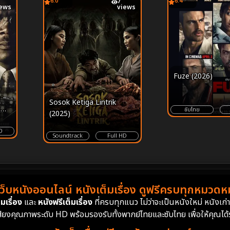
6.0
7
6.4
iews
views
Fuze (2026)
 –
Sosok Ketiga Lintrik
น
ซับไทย
(2025)
าร
D
Soundtrack
Full HD
เว็บหนังออนไลน์ หนังเต็มเรื่อง ดูฟรีครบทุกหมวดหมู
มเรื่อง
และ
หนังฟรีเต็มเรื่อง
ที่ครบทุกแนว ไม่ว่าจะเป็นหนังใหม่ หนังเก
สียงคุณภาพระดับ HD พร้อมรองรับทั้งพากย์ไทยและซับไทย เพื่อให้คุณได้รั