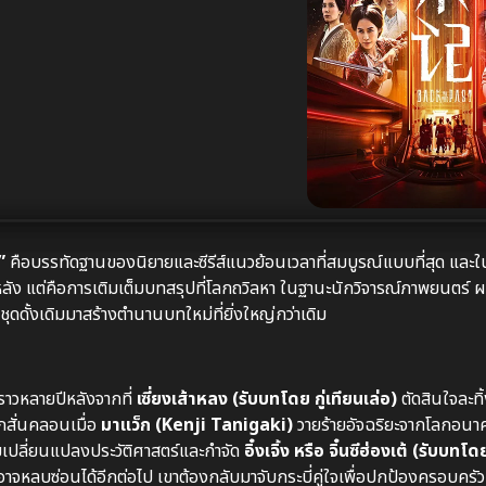
”
คือบรรทัดฐานของนิยายและซีรีส์แนวย้อนเวลาที่สมบูรณ์แบบที่สุด และใน
ลัง แต่คือการเติมเต็มบทสรุปที่โลกถวิลหา ในฐานะนักวิจารณ์ภาพยนตร์ 
ดดั้งเดิมมาสร้างตำนานบทใหม่ที่ยิ่งใหญ่กว่าเดิม
งราวหลายปีหลังจากที่
เซี่ยงเส้าหลง (รับบทโดย กู่เทียนเล่อ)
ตัดสินใจละท
ูกสั่นคลอนเมื่อ
มาแว็ก (Kenji Tanigaki)
วายร้ายอัจฉริยะจากโลกอนาค
ามเปลี่ยนแปลงประวัติศาสตร์และกำจัด
อิ๋งเจิ้ง หรือ จิ๋นซีฮ่องเต้ (รับบท
่อาจหลบซ่อนได้อีกต่อไป เขาต้องกลับมาจับกระบี่คู่ใจเพื่อปกป้องครอบคร