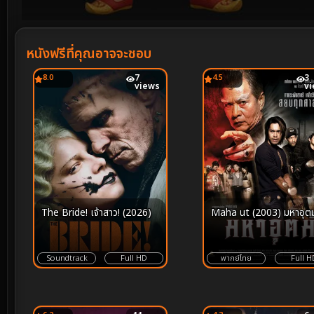
Volume
90%
หนังฟรีที่คุณอาจจะชอบ
8.0
7
4.5
3
views
v
The Bride! เจ้าสาว! (2026)
Maha ut (2003) มหาอุตม
Soundtrack
Full HD
พากย์ไทย
Full H