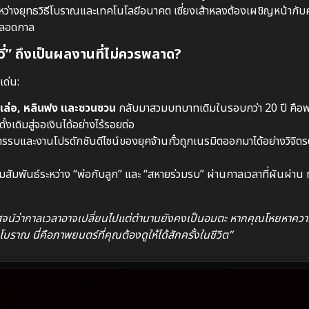
ว่างยุทธวิธีโบราณและเทคโนโลยีอนาคต เซี่ยงเส้าหลงต้องเผชิญหน้ากับศัตร
ปตลอดกาล
วี่” ถึงเป็นผลงานที่ไม่ควรพลาด?
เด่น:
ยนเล่อ, หลินฟง และซวนซวน
กลับมาสวมบทบาทเดิมในรอบกว่า 20 ปี คือพ
ั้งเดิมสู่จอเงินได้อย่างไร้รอยต่อ
รบและงานโปรดักชันดีไซน์ของยุคจ้านกั๋วถูกเนรมิตออกมาได้อย่างวิจิตร
สัมพันธ์ระหว่าง “พ่อกับลูก” และ “สหายร่วมรบ” ผ่านกาลเวลาที่ผันผ่าน ทำ
ิสูจน์ว่ากาลเวลาอาจเปลี่ยนไปแต่ตำนานยังคงเป็นอมตะ หากคุณโหยหาควา
าณ นี่คือภาพยนตร์ที่คุณต้องดูให้ได้สักครั้งในชีวิต”