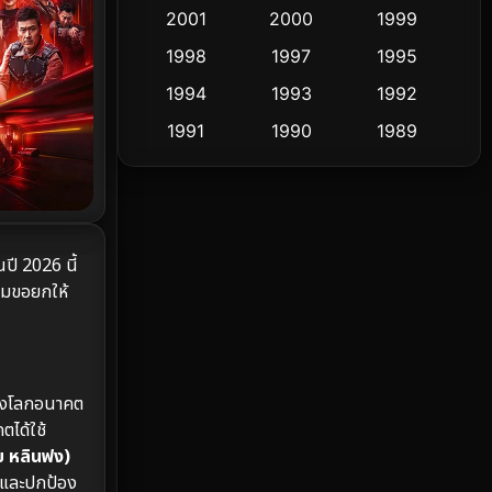
2001
2000
1999
Culture
9
1998
1997
1995
Dance เต้น
1994
1993
1992
10
1991
1990
1989
Detective สืบสวน
72
1988
1986
1985
Detective สืบสวน
59
1983
1982
1981
1978
1974
1971
Disaster
13
ปี 2026 นี้
1962
ผมขอยกให้
Disney+
4
Documentary สารคดี
94
Drama ดราม่า
(1,451)
ิ้งโลกอนาคต
ตได้ใช้
Dystopian
16
โดย หลินฟง)
ัวและปกป้อง