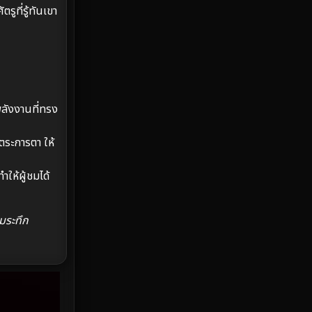
Emotional
61
ูที่รู้ทันเขา
Epic มหากาพย์
216
Erotic
36
Family ครอบครัว
360
ลังงานที่ทรง
Fantasy จินตนาการ
327
ตระการตา ให้
Fiction
9
ให้ผู้ชมได้
Film
57
มระทึก
Gothic
3
Grief
7
HBO GO
6