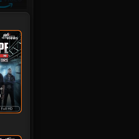
iQIYI
18
Kids
16
6
LGBTQ
5
views
Love
25
Martial
6
Martial Arts
36
he
marvel
2
)
Melodrama
6
Full HD
Military
7
MONOMAX
1