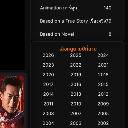
Animation การ์ตูน
140
Based on a True Story เรื่องจริง
79
Based on Novel
8
Biography ชีวิตจริง
75
เลือกดูตามปีที่ฉาย
2026
2025
2024
Black Comedy
303
2023
2022
2021
Classic หนังคลาสสิก
48
2020
2019
2018
2017
2016
2015
Comedy ตลก
435
2014
2013
2012
Coming-of-age ชีวิตวัยรุ่น
63
2011
2010
2009
Crime อาชญากรรม
511
2008
2007
2005
2004
2003
2002
Cult Film
4