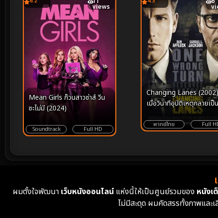
6.2
11
4.3
6
views
v
Changing Lanes (2002)
Mean Girls ก๊วนสาวซ่าส์ วีน
เมื่อวินาทีอุบัติเหตุกลายเป็
ซะไม่มี (2024)
สมรภูมิแห่งศีลธรรมและก
ทำลายล้าง
พากย์ไทย
Full H
Soundtrack
Full HD
ผมตั้งใจพัฒนา
เว็บหนังออนไลน์
แห่งนี้ให้เป็นศูนย์รวมของ
หนังเต็
ไม่มีสะดุด ผมคัดสรรทั้งภาพและเ