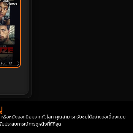
8
views
Monster
25
Movie Collection
3
Musical เพลง
64
Mystery ลึกลับ
367
Full HD
nature
4
Parody
3
Period ย้อนยุค
93
Political การเมือง
20
่
่า หรือหนังยอดนิยมจากทั่วโลก คุณสามารถรับชมได้อย่างต่อเนื่องแบบ
Political การเมือง
41
บประสบการณ์การดูหนังที่ดีที่สุด