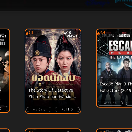
5.5
10
4.4
iews
views
Escape Plan 3 T
์
The Story Of Detective
Extractors (2019
Zhan Zhao ยอดนักสืบจั่นเจา
(2025)
พากย์ไทย
D
พากย์ไทย
Full HD