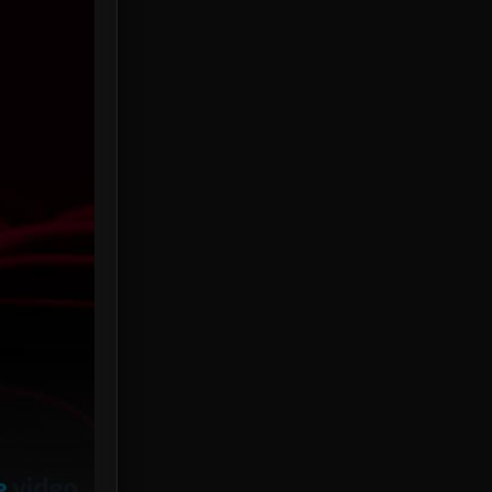
HBO Max
3
Healing
15
Heist
25
Historical
7
History ประวัติศาสตร์
53
Holiday
2
Horror สยองขวัญ
384
Human
49
Inspirational แรงบันดาลใจ
156
Investigation
33