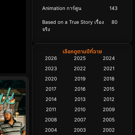
Animation การ์ตูน
143
Based on a True Story เรื่อง
80
จริง
Based on Novel
8
เลือกดูตามปีที่ฉาย
Biography ชีวิตจริง
76
2026
2025
2024
2023
2022
2021
Black Comedy
323
2020
2019
2018
Classic หนังคลาสสิก
48
2017
2016
2015
Comedy ตลก
453
2014
2013
2012
2011
2010
2009
Coming-of-age ชีวิตวัยรุ่น
64
2008
2007
2005
Crime อาชญากรรม
530
2004
2003
2002