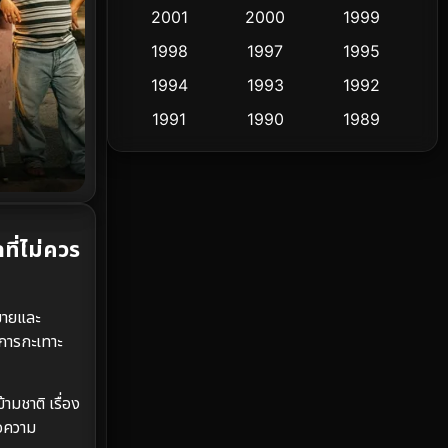
Cult Film
2001
2000
1999
4
1998
1997
1995
Culture
9
1994
1993
1992
Dance เต้น
10
1991
1990
1989
1988
1986
1985
Detective สืบสวน
62
1983
1982
1981
Detective สืบสวน
76
1978
1974
1971
ี่ไม่ควร
Disaster
13
1962
Disney+
4
มายและ
Documentary สารคดี
95
การกะเทาะ
Drama ดราม่า
(1,504)
มชาติ เรื่อง
่อความ
Dystopian
16