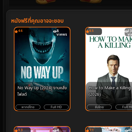
Volume
90%
หนังฟรีที่คุณอาจจะชอบ
4.6
8
6.5
13
views
vi
No Way Up (2024) งาบคลั่ง
How to Make a Killing
ไฟลต์
(2026)
พากย์ไทย
Full HD
ซับไทย
Full H
9.3
4
7.1
46