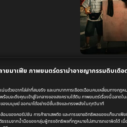
ลายมาเฟีย ภาพยนตร์ดราม่าอาชญากรรมดิบเดือดท
น่นด้วยฉากไล่ล่าที่สมจริง และบทบาทการเชือดเฉือนคมเหลี่ยมทางกฎห
่พร้อมจะดึงคุณเข้าสู่ใจกลางของสงครามใต้ดิน ภาพยนตร์เรื่องนี้ฉลาดใน
งมนุษย์ ออกมาได้อย่างมีชั้นเชิงและทรงพลังในทุกวินาที
ล้อมของคอรัปชัน การค้ายาเสพติด และการขยายอิทธิพลของแก๊งมาเฟียข้า
ยุติธรรมจากน้ำมือของกลุ่มผู้ทรงอิทธิพลที่กฎหมายไม่สามารถเอาผิดได้ เมื