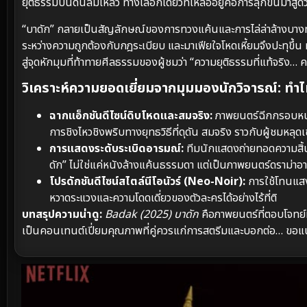
ยุติธรรมบนดินล้มเหลว ทางเลือกเดียวที่เหลืออยู่คือการลุกขึ้นมาสู้
“บาดัก” กลายเป็นสัญลักษณ์ของการทวงแค้นและการไล่ล่าล้างบางทร
ระหว่างความถูกต้องกับกฎระเบียบ และมาเฟียใจโหดเหี้ยมจึงปะทุขึ
สู่จุดหักมุมที่ท้าทายศีลธรรมของผู้ชมว่า “ความยุติธรรมที่แท้จริง
วิเคราะห์ความยอดเยี่ยมจากมุมมองนักวิจารณ์: ทำไม
ฉากแอ็กชันดีไซน์ดิบโหดและสมจริง:
ภาพยนตร์ฉีกกรอบหนั
การชิงไหวชิงพริบทางยุทธวิธีที่ดุดัน สมจริง ราวกับผู้ชมหลุดเ
การแสดงระดับระเบิดอารมณ์:
ทีมนักแสดงถ่ายทอดความสิ้น
ดัก” ไม่ใช่แค่หนังล้างแค้นธรรมดา แต่เป็นภาพยนตร์ดราม่าอาชญ
โปรดักชันดีไซน์สไตล์นีโอนัวร์ (Neo-Noir):
การใช้โทนแสง
หวาดระแวงและความโดดเดี่ยวของตัวละครได้อย่างไร้ที่ติ
บทสรุปความน่าดู:
Badak (2025) บาดัก
คือภาพยนตร์ที่ตอบโจทย์
เป็นคอนเทนต์เปี่ยมคุณภาพที่คู่ควรแก่การสตรีมและบอกต่อ… ขอแนะน