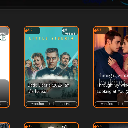
5.2
5
5.5
ews
views
Little Siberia (2025) ลิต
Through My Win
เติ้ล​ ไซบีเรีย
Looking at You (2
ผ่านหน้าต่าง ดวงต
เธอ
D
พากย์ไทย
Full HD
พากย์ไทย
3.5
9
5.6