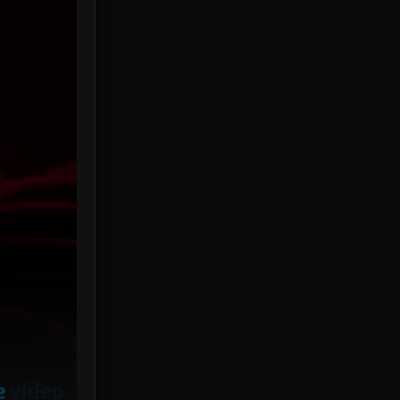
HBO Max
3
Healing
15
Heist
26
Historical
7
History ประวัติศาสตร์
53
Holiday
2
Horror สยองขวัญ
391
Human
49
Inspirational แรงบันดาลใจ
156