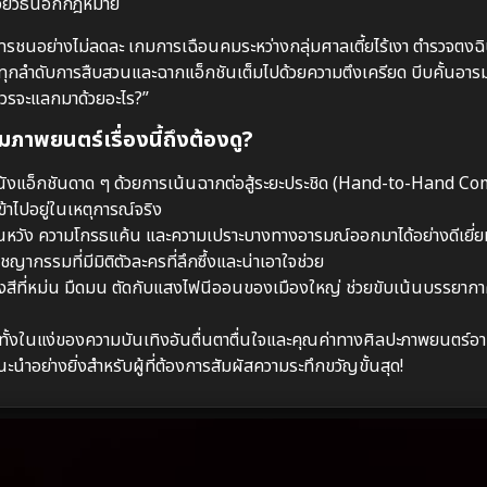
ด้วยวิธีนอกกฎหมาย
ชนอย่างไม่ลดละ เกมการเฉือนคมระหว่างกลุ่มศาลเตี้ยไร้เงา ตำรวจตงฉิน
้น ทุกลำดับการสืบสวนและฉากแอ็กชันเต็มไปด้วยความตึงเครียด บีบคั้นอา
… ควรจะแลกมาด้วยอะไร?”
ภาพยนตร์เรื่องนี้ถึงต้องดู?
งแอ็กชันดาด ๆ ด้วยการเน้นฉากต่อสู้ระยะประชิด (Hand-to-Hand Co
ข้าไปอยู่ในเหตุการณ์จริง
หวัง ความโกรธแค้น และความเปราะบางทางอารมณ์ออกมาได้อย่างดีเยี่ยม
ากรรมที่มีมิติตัวละครที่ลึกซึ้งและน่าเอาใจช่วย
สีที่หม่น มืดมน ตัดกับแสงไฟนีออนของเมืองใหญ่ ช่วยขับเน้นบรรยาก
ทั้งในแง่ของความบันเทิงอันตื่นตาตื่นใจและคุณค่าทางศิลปะภาพยนตร
ำอย่างยิ่งสำหรับผู้ที่ต้องการสัมผัสความระทึกขวัญขั้นสุด!