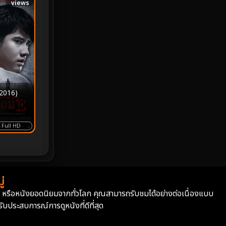
views
MONOMAX
1
Monster
25
Movie Collection
3
Musical เพลง
66
2016)
Mystery ลึกลับ
372
nature
4
Full HD
Parody
3
Period ย้อนยุค
95
่
่า หรือหนังยอดนิยมจากทั่วโลก คุณสามารถรับชมได้อย่างต่อเนื่องแบบ
Political การเมือง
20
บประสบการณ์การดูหนังที่ดีที่สุด
Political การเมือง
41