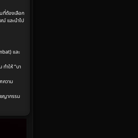
Emotional
61
ที่ต้องเลือก
รมณ์ และนำไป
Epic มหากาพย์
225
Erotic
36
Family ครอบครัว
372
mbat) และ
Fantasy จินตนาการ
339
 ทำให้ “บา
Fiction
9
าศความ
Film
57
์อาชญากรรม
Gothic
3
Grief
7
HBO GO
6