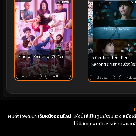
views
vi
King of Painting (2025)
5 Centimeters Per
Second ยามซากุระร่วงโรย
(2026)
พากย์ไทย
Full HD
เสียงโรง
หนังโร
ผมตั้งใจพัฒนา
เว็บหนังออนไลน์
แห่งนี้ให้เป็นศูนย์รวมของ
หนังเต็
ไม่มีสะดุด ผมคัดสรรทั้งภาพและเ