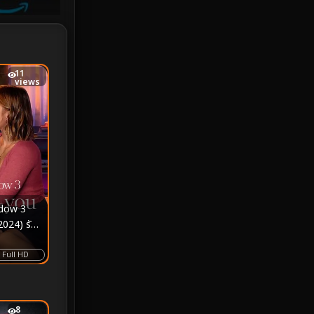
Investigation
33
iQIYI
18
Kids
16
11
views
LGBTQ
5
Love
25
Martial
6
Martial Arts
36
dow 3
024) รัก
marvel
2
าจ้องมอง
Full HD
Melodrama
6
Military
7
8