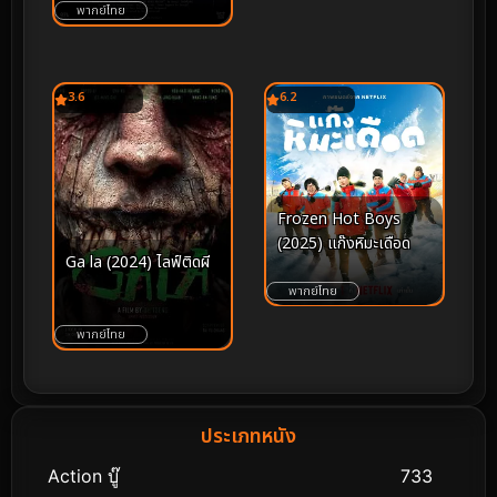
พากย์ไทย
3.6
6.2
Frozen Hot Boys
(2025) แก๊งหิมะเดือด
Ga la (2024) ไลฟ์ติดผี
พากย์ไทย
พากย์ไทย
ประเภทหนัง
Action บู๊
733