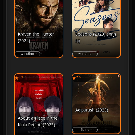
Kraven the Hunter
Seasons (2023) รักทุก
(2024)
ฤดู
พากย์ไทย
พากย์ไทย
6.3
2.6
Adipurush (2023)
About a Place in the
Kinki Region (2025)
ซับไทย
อาถรรพ์คิงคิ