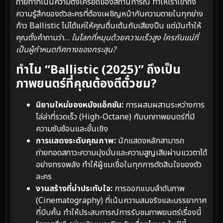
ถ่ายทำที่เน้นความตึงเครียดของสถานการณ์ ทำให้เราเข้าถึง
ความรู้สึกของตัวละครที่ต้องเผชิญหน้ากับความตายในทุกย่าง
ก้าว Ballistic ไม่ได้แค่ให้คุณตื่นเต้นกับเสียงปืน แต่มันทำให้
คุณตั้งคำถามว่า…
ในโลกที่หมุนด้วยความเร็วสูง ใครกันแน่ที่
เป็นผู้กำหนดทิศทางของกระสุน?
ทำไม “Ballistic (2025)” ถึงเป็น
ภาพยนตร์ที่คุณต้องตีตั๋วชม?
นิยามใหม่ของหนังแอ็กชัน:
การผสมผสานระหว่างการ
ไล่ล่าที่รวดเร็ว (High-Octane) กับบทภาพยนตร์ที่มี
ความซับซ้อนและชั้นเชิง
การแสดงระดับคุณภาพ:
นักแสดงหลักสามารถ
ถ่ายทอดสภาวะความมุ่งมั่นและความสูญเสียผ่านแววตาได้
อย่างทรงพลัง ทำให้ผู้ชมเชื่อในทุกการตัดสินใจของตัว
ละคร
งานสร้างที่น่าประทับใจ:
การออกแบบลำดับภาพ
(Cinematography) ที่เน้นความสมจริงและบรรยากาศ
ที่บีบคั้น ทำให้ประสบการณ์การรับชมภาพยนตร์เรื่องนี้