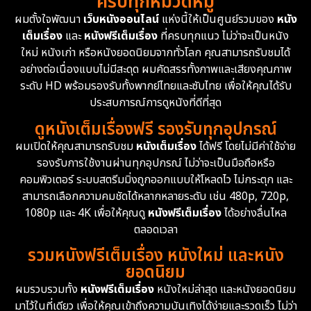
ครบทุกหมวดหมู่
1978
1974
1971
Disaster
13
ผมตั้งใจพัฒนา
เว็บหนังออนไลน์
แห่งนี้ให้เป็นศูนย์รวมของ
หนัง
1962
เต็มเรื่อง
และ
หนังฟรีเต็มเรื่อง
ที่ครบทุกแนว ไม่ว่าจะเป็นหนัง
Disney+
4
ใหม่ หนังเก่า หรือหนังยอดนิยมจากทั่วโลก คุณสามารถรับชมได้
Documentary สารคดี
93
อย่างต่อเนื่องแบบไม่มีสะดุด ผมคัดสรรทั้งภาพและเสียงคุณภาพ
ระดับ HD พร้อมรองรับทั้งพากย์ไทยและซับไทย เพื่อให้คุณได้รับ
Drama ดราม่า
(1,426)
ประสบการณ์การดูหนังที่ดีที่สุด
ดูหนังเต็มเรื่องฟรี รองรับทุกอุปกรณ์
Dystopian
16
ผมเปิดให้คุณสามารถรับชม
หนังเต็มเรื่อง
ได้ฟรี โดยไม่มีค่าใช้จ่าย
รองรับการใช้งานผ่านทุกอุปกรณ์ ไม่ว่าจะเป็นมือถือหรือ
Emotional
61
คอมพิวเตอร์ ระบบสตรีมมิ่งถูกออกแบบให้โหลดไว ไม่กระตุก และ
สามารถเลือกความคมชัดได้หลากหลายระดับ เช่น 480p, 720p,
Epic มหากาพย์
213
1080p และ 4K เพื่อให้คุณดู
หนังฟรีเต็มเรื่อง
ได้อย่างลื่นไหล
Erotic
35
ตลอดเวลา
รวมหนังฟรีเต็มเรื่อง หนังใหม่ และหนัง
Family ครอบครัว
359
ยอดนิยม
ผมรวบรวมทั้ง
หนังฟรีเต็มเรื่อง
หนังใหม่ล่าสุด และหนังยอดนิยม
Fantasy จินตนาการ
319
มาไว้ในที่เดียว เพื่อให้คุณเข้าถึงความบันเทิงได้ง่ายและรวดเร็ว ไม่ว่า