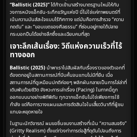
“Ballistic (2025)”
ได้ก้าวเข้ามาสร้างมาตรฐานใหม่ให้กับ
วงการหนังแอ็กชัน-ระทึกขวัญแห่งปี นี่ไม่ใช่แค่ภาพยนตร์ที่
เน้นความมันส์สะใจแบบไร้ทิศทาง แต่มันคือการสำรวจ “ความ
กดดัน” และ “ขอบเขตของศีลธรรม” ที่ซ่อนอยู่ภายใต้ปลาย
กระบอกปืนได้อย่างลึกซึ้งและเฉียบคมที่สุด
เจาะลึกเส้นเรื่อง: วิถีแห่งความเร็วที่ไร้
ทางออก
Ballistic (2025)
นำพาเราไปสัมผัสกับเรื่องราวของตัวเอกที่
ต้องตกอยู่ในสถานการณ์ที่บีบคั้นจนแทบไม่มีที่ยืน เมื่อ
สถานการณ์ที่ดูเหมือนปกติค่อยๆ พลิกผันกลายเป็นการไล่ล่าที่
เดิมพันด้วยชีวิต จังหวะการเล่าเรื่อง (Pacing) ในภาคนี้ถูก
ออกแบบมาอย่างพิถีพิถัน ทุกฉากแอ็กชันไม่ใช่เพียงการใช้
กำลัง แต่คือการวางแผนและการตัดสินใจในเสี้ยววินาทีที่ผู้ชม
แทบจะหยุดหายใจ
ในฐานะนักวิจารณ์ ผมขอชื่นชมงานสร้างที่เน้น “ความสมจริง”
(Gritty Realism) ตั้งแต่ท่วงท่าการต่อสู้ที่ดุดันไปจนถึงการ