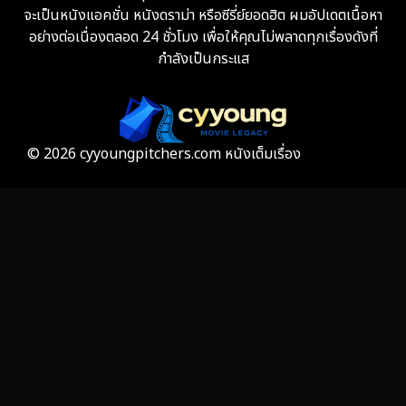
จะเป็นหนังแอคชั่น หนังดราม่า หรือซีรี่ย์ยอดฮิต ผมอัปเดตเนื้อหา
Fiction
9
อย่างต่อเนื่องตลอด 24 ชั่วโมง เพื่อให้คุณไม่พลาดทุกเรื่องดังที่
กำลังเป็นกระแส
Film
57
Gothic
3
Grief
7
© 2026 cyyoungpitchers.com หนังเต็มเรื่อง
HBO GO
6
HBO Max
3
Healing
15
Heist
25
Historical
7
History ประวัติศาสตร์
53