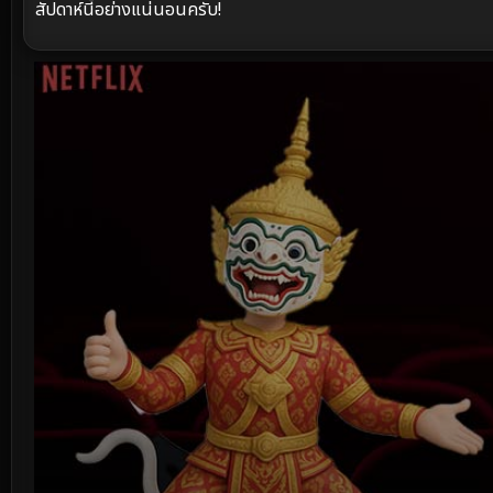
สัปดาห์นี้อย่างแน่นอนครับ!