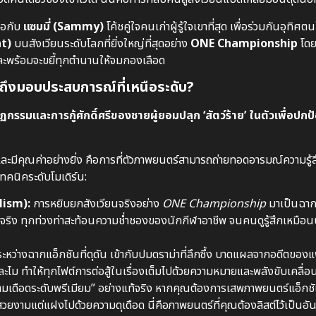
มือกับ
แซมมี่ (Sammy)
โค้ชคู่ใจคนเก่าผู้รู้ใจเขาที่สุด เพื่อร่วมกันอุทิศ
ht)
บนสังเวียนระดับโลกที่ยิ่งใหญ่ที่สุดอย่าง
ONE Championship
โดยม
ละพร้อมจะขยี้ทุกตำนานให้จมกองเลือด
้ถึงมอบประสบการณ์ที่เหนือระดับ?
กรรมและการกู้ศักดิ์ศรีของชายผู้ยอมปลุก ‘สัตว์ร้าย’ ในตัวเพื่อปกป
ละมีคุณค่าอย่างยิ่ง คือการที่ตัวภาพยนตร์สามารถถ่ายทอดอารมณ์ความรู้
ทคนิคระดับโมเดิร์น:
lism):
การหยิบยกสังเวียนจริงอย่าง
ONE Championship
มาเป็นฉากห
ริง ทุกท่วงท่าสะท้อนความช่ำชองของนักกีฬาอาชีพ จนคนดูรู้สึกเหมือนนั่
่างฉากแอ็กชันที่ดุดัน เข้ากับปมดราม่าที่ลึกซึ้ง บาดแผลจากอดีตของ
ละไม ทำให้ทุกไฟต์การต่อสู้ในเรื่องเต็มไปด้วยความหมายและพลังขับเคลื
ามเดือดระดับพรีเมียม” อย่างแท้จริง หากคุณต้องการเสพภาพยนตร์แอ็กชัน-
ยงามแต่แฝงไปด้วยความดุเดือด นี่คือภาพยนตร์ที่คุณต้องลิสต์ไว้เป็นอัน