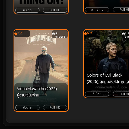
ติดเปลี่ยนนักล่าแห่งบึงน้ำให
กลายเป็นอสุรกายคลั่ง
พากย์ไทย
Full H
ซับไทย
Full HD
6.2
4
5.9
13
views
vi
Colors of Evil Black
(2026) มืดมนดั่งสีปีศาจ เม
สีดำ
VidaaMuyarchi (2025)
ซับไทย
Full H
ผู้ชายใจไม่พ่าย
ซับไทย
Full HD