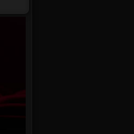
HBO Max
3
Healing
15
Heist
25
Historical
7
History ประวัติศาสตร์
53
Holiday
2
Horror สยองขวัญ
379
Human
49
Inspirational แรงบันดาลใจ
156
Investigation
33