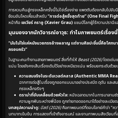
การหวนคืนสู่กรงเหล็กครั้งนี้ไม่ใช่เรื่องง่าย แพตตันต้องกลับไปจับ
ซ้อมอันโหดเหี้ยมสำหรับ
“การต่อสู้ครั้งสุดท้าย” (One Final Fig
หน้าคือ
เซเวียร์ กราอู (Xavier Grau)
แชมป์โลกผู้ไร้ความปรานีแ
มุมมองจากนักวิจารณ์อาวุธ: ทำไมภาพยนตร์เรื่องนี
“มันไม่ใช่แค่หนังมวยกรงล้างผลาญ แต่งานศิลปะชิ้นนี้คือโศกนาฏ
ครอบครัว”
ในฐานะคนทำงานสายภาพยนตร์ สิ่งที่ทำให้
Beast (2026)
โดดเด่นแ
แน่น โดยยังคงเส้นเรื่องเดิมไว้อย่างเหนียวแน่น พร้อมยกระดับด้วยเ
ความสมจริงในระดับเวลต์คลาส (Authentic MMA Rea
ฉากการต่อสู้ในเรื่องถูกออกแบบมาอย่างประณีต ดุดัน และสมจ
กรงเหล็กจริงๆ
ดราม่าที่ขับเคลื่อนด้วยหัวใจ:
หนังฉลาดมากในการบาลานซ์ระหว
ความผูกพันระหว่างพี่น้อง ถูกถ่ายทอดออกมาได้อย่างละเมียด
บทสรุปความน่าดู:
บีสต์ (2026)
คือภาพยนตร์ที่ตอบโจทย์คำว่า “คว
บทบาทเข้มข้น การแสดงที่เข้าถึงอารมณ์ และงานภาพบนสังเวียนที่สว