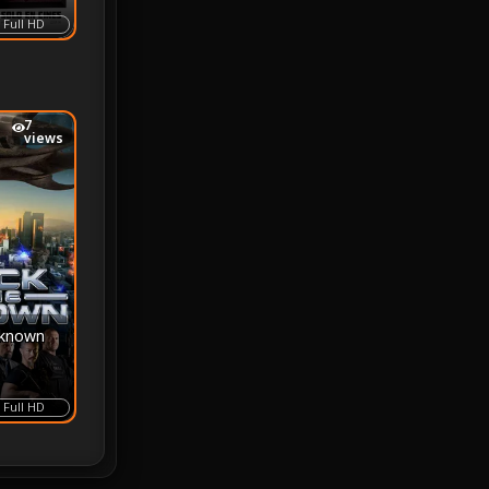
Full HD
Monster
25
Movie Collection
3
7
views
Musical เพลง
64
Mystery ลึกลับ
364
nature
4
Parody
3
nknown
Period ย้อนยุค
92
Political การเมือง
20
Full HD
Political การเมือง
41