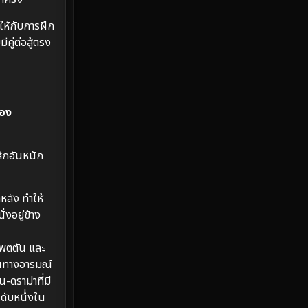
Emotional
61
ตนให้กับการฝึก
Epic มหากาพย์
213
ีคู่ต่อสู้ตรง
Erotic
35
Family ครอบครัว
359
้อง
Fantasy จินตนาการ
319
สึกอันหนัก
Fiction
9
Film
57
ลัง ทำให้
งอยู่ข้าง
Gothic
3
แพตตัน และ
Grief
7
่อนทางอารมณ์
ดราม่าที่มี
HBO GO
6
ดับหนึ่งใน