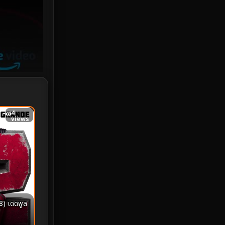
iQIYI
18
Kids
16
LGBTQ
5
Love
25
Martial
6
4
views
Martial Arts
36
marvel
2
Melodrama
6
Military
7
) เดดพูล
MONOMAX
1