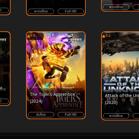
้
พากย์ไทย
D
พากย์ไทย
Full HD
5.8
7
3.2
ews
views
ือง
The Tiger’s Apprentice
Attack of the U
(2024)
D
(2020)
ซับไทย
Full HD
พากย์ไทย