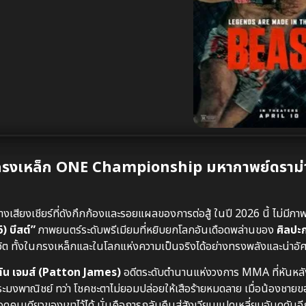
ู่กรงเหล็ก ONE Championship มหากาพย์ดราม่า
สียงเชียร์ที่ดังกึกก้องและรอยแผลของการต่อสู้ ในปี 2026 นี้ ไม่มีภา
) บีสต์”
ภาพยนตร์ระดับพรีเมียมที่หยิบยกโลกอันเดือดพล่านของ
ศิลปะ
ยชีวิต ทั้งในกรงเหล็กและในโลกแห่งความเป็นจริงได้อย่างทรงพลังและน่าอั
ัน เจมส์ (Patton James)
อดีตระดับตำนานแห่งวงการ MMA ที่หันหลั
วประมงพาณิชย์ ทว่า โชคชะตาไม่ยอมปล่อยให้เสือร้ายหมดลาย เมื่อน้องชาย
อดคนเดียวของเขาไว้ได้ นั่นคือการกลับคืนสู่สังเวียนแปดเหลี่ยมอันดุดันอี