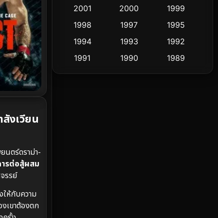
2001
2000
1999
Culture
9
1998
1997
1995
Dance เต้น
1994
1993
1992
10
1991
1990
1989
Detective สืบสวน
58
1988
1986
1985
Detective สืบสวน
70
1983
1982
1981
1978
1974
1971
Disaster
13
สังเวียน
1962
Disney+
4
พยนตร์ดราม่า-
Documentary สารคดี
93
การต่อสู้ผสม
ศจรรย์
Drama ดราม่า
(1,426)
งให้กับความ
Dystopian
16
ของเขาต้องตก
กครั้ง