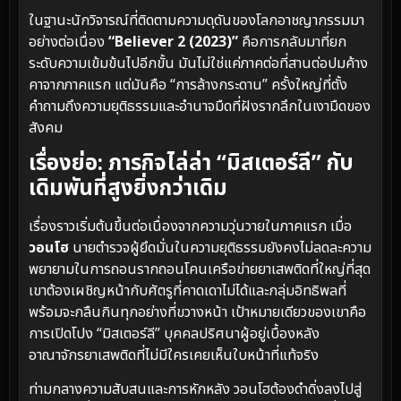
ในฐานะนักวิจารณ์ที่ติดตามความดุดันของโลกอาชญากรรมมา
อย่างต่อเนื่อง
“Believer 2 (2023)”
คือการกลับมาที่ยก
ระดับความเข้มข้นไปอีกขั้น มันไม่ใช่แค่ภาคต่อที่สานต่อปมค้าง
คาจากภาคแรก แต่มันคือ “การล้างกระดาน” ครั้งใหญ่ที่ตั้ง
คำถามถึงความยุติธรรมและอำนาจมืดที่ฝังรากลึกในเงามืดของ
สังคม
เรื่องย่อ: ภารกิจไล่ล่า “มิสเตอร์ลี” กับ
เดิมพันที่สูงยิ่งกว่าเดิม
เรื่องราวเริ่มต้นขึ้นต่อเนื่องจากความวุ่นวายในภาคแรก เมื่อ
วอนโฮ
นายตำรวจผู้ยึดมั่นในความยุติธรรมยังคงไม่ลดละความ
พยายามในการถอนรากถอนโคนเครือข่ายยาเสพติดที่ใหญ่ที่สุด
เขาต้องเผชิญหน้ากับศัตรูที่คาดเดาไม่ได้และกลุ่มอิทธิพลที่
พร้อมจะกลืนกินทุกอย่างที่ขวางหน้า เป้าหมายเดียวของเขาคือ
การเปิดโปง “มิสเตอร์ลี” บุคคลปริศนาผู้อยู่เบื้องหลัง
อาณาจักรยาเสพติดที่ไม่มีใครเคยเห็นใบหน้าที่แท้จริง
ท่ามกลางความสับสนและการหักหลัง วอนโฮต้องดำดิ่งลงไปสู่