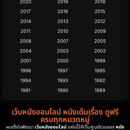
Classic หนังคลาสสิก
48
2020
2019
2018
2017
2016
2015
Comedy ตลก
445
2014
2013
2012
Coming-of-age ชีวิตวัยรุ่น
63
2011
2010
2009
Crime อาชญากรรม
518
2008
2007
2005
2004
2003
2002
Cult Film
4
2001
2000
1999
Culture
9
1998
1997
1995
Dance เต้น
1994
1993
1992
10
1991
1990
1989
Detective สืบสวน
60
1988
1986
1985
Detective สืบสวน
74
เว็บหนังออนไลน์ หนังเต็มเรื่อง ดูฟรี
1983
1982
1981
ครบทุกหมวดหมู่
1978
1974
1971
Disaster
13
ผมตั้งใจพัฒนา
เว็บหนังออนไลน์
แห่งนี้ให้เป็นศูนย์รวมของ
หนัง
1962