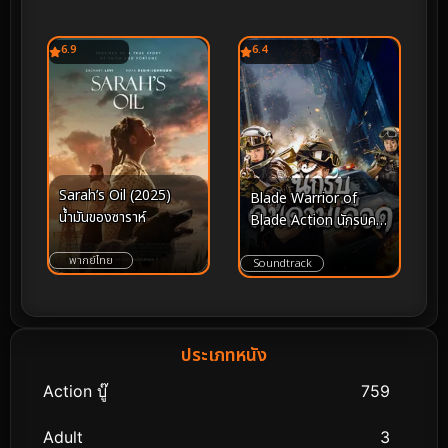
6.9
6.4
Sarah’s Oil (2025)
Blade Warrior of
น้ำมันของซาราห์
Blade Action นักรบคม
ดาบเดือด (2026)
พากย์ไทย
Soundtrack
ประเภทหนัง
Action บู๊
759
Adult
3