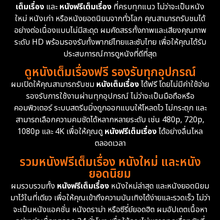
เต็มเรื่อง
และ
หนังฟรีเต็มเรื่อง
ที่ครบทุกแนว ไม่ว่าจะเป็นหนัง
Disney+
4
ใหม่ หนังเก่า หรือหนังยอดนิยมจากทั่วโลก คุณสามารถรับชมได้
Documentary สารคดี
94
อย่างต่อเนื่องแบบไม่มีสะดุด ผมคัดสรรทั้งภาพและเสียงคุณภาพ
ระดับ HD พร้อมรองรับทั้งพากย์ไทยและซับไทย เพื่อให้คุณได้รับ
Drama ดราม่า
(1,477)
ประสบการณ์การดูหนังที่ดีที่สุด
ดูหนังเต็มเรื่องฟรี รองรับทุกอุปกรณ์
Dystopian
16
ผมเปิดให้คุณสามารถรับชม
หนังเต็มเรื่อง
ได้ฟรี โดยไม่มีค่าใช้จ่าย
รองรับการใช้งานผ่านทุกอุปกรณ์ ไม่ว่าจะเป็นมือถือหรือ
Emotional
61
คอมพิวเตอร์ ระบบสตรีมมิ่งถูกออกแบบให้โหลดไว ไม่กระตุก และ
สามารถเลือกความคมชัดได้หลากหลายระดับ เช่น 480p, 720p,
Epic มหากาพย์
219
1080p และ 4K เพื่อให้คุณดู
หนังฟรีเต็มเรื่อง
ได้อย่างลื่นไหล
Erotic
36
ตลอดเวลา
รวมหนังฟรีเต็มเรื่อง หนังใหม่ และหนัง
Family ครอบครัว
366
ยอดนิยม
ผมรวบรวมทั้ง
หนังฟรีเต็มเรื่อง
หนังใหม่ล่าสุด และหนังยอดนิยม
Fantasy จินตนาการ
332
มาไว้ในที่เดียว เพื่อให้คุณเข้าถึงความบันเทิงได้ง่ายและรวดเร็ว ไม่ว่า
จะเป็นหนังแอคชั่น หนังดราม่า หรือซีรี่ย์ยอดฮิต ผมอัปเดตเนื้อหา
Fiction
9