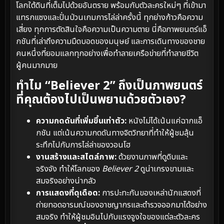
โลกใต้ดินที่เต็มไปด้วยอันตราย พร้อมกับตัวละครใหม่ๆ ที่เข้ามา
แทรกแซงและปั่นป่วนเกมการไล่ล่าครั้งนี้ ทุกย่างก้าวคือความ
เสี่ยง ทุกการตัดสินใจคือความเป็นความตาย นี่คือภาพยนตร์แอ็
กชันที่เล่าถึงความมืดบอดของมนุษย์ และการเดินทางของชาย
คนหนึ่งที่ยอมแลกทุกอย่างเพื่อทำลายเครือข่ายที่ทำลายชีวิต
ผู้คนมากมาย
ทำไม “Believer 2” ถึงเป็นภาพยนตร์
ที่คุณต้องไปเป็นพยานด้วยตัวเอง?
ความกดดันที่เพิ่มขึ้นเท่าตัว:
หนังไม่ได้เน้นแค่ฉากแอ็
กชัน แต่เน้นความกดดันทางจิตวิทยาที่ทำให้ผู้ชมลุ้น
ระทึกไปกับการไล่ล่าของวอนโฮ
งานสร้างและสไตล์ภาพ:
ด้วยงานภาพที่ดูดิบและ
จริงจัง ทำให้โลกของ
Believer 2
ดูน่าเกรงขามและ
สมจริงอย่างน่ากลัว
การแสดงที่ดุเดือด:
การปะทะกันของเหล่านักแสดงที่
ถ่ายทอดอารมณ์ของอาชญากรและตำรวจออกมาได้อย่าง
สมจริง ทำให้ผู้ชมอินไปกับแรงจูงใจของแต่ละตัวละคร