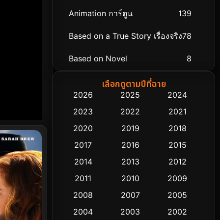
Animation การ์ตูน
139
Based on a True Story เรื่องจริง
78
Based on Novel
8
Biography ชีวิตจริง
74
เลือกดูตามปีที่ฉาย
2026
2025
2024
Black Comedy
291
2023
2022
2021
Classic หนังคลาสสิก
48
2020
2019
2018
2017
2016
2015
Comedy ตลก
428
2014
2013
2012
Coming-of-age ชีวิตวัยรุ่น
61
2011
2010
2009
Crime อาชญากรรม
503
2008
2007
2005
2004
2003
2002
Cult Film
4