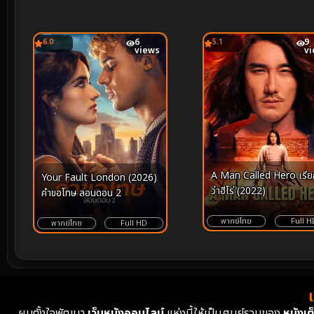
6.0
6
5.1
9
views
v
A Man Called Hero เรียกข้า
Your Fault London (2026)
ว่าฮีโร่ (2022)
คำขอโทษ ลอนดอน 2
พากย์ไทย
Full H
พากย์ไทย
Full HD
ผมตั้งใจพัฒนา
เว็บหนังออนไลน์
แห่งนี้ให้เป็นศูนย์รวมของ
หนังเต็