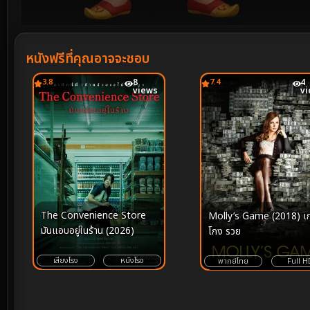
Volume
90%
หนังฟรีที่คุณอาจจะชอบ
3.8
8
7.4
4
views
v
The Convenience Store
Molly’s Game (2018) เ
มันแอบอยู่ในร้าน (2026)
โกง รวย
เสียงโรง
หนังโรง
พากย์ไทย
Full H