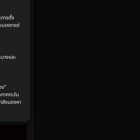
Emotional
61
Epic มหากาพย์
213
นการตั้ง
ียบเหงาแต่
Erotic
35
Family ครอบครัว
359
าะบางและ
Fantasy จินตนาการ
319
Fiction
9
้อง”
Film
57
ากาศตะวัน
กำลังมองหา
Gothic
3
Grief
7
HBO GO
6