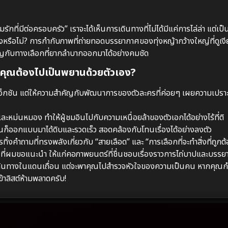
รักที่มีต่อครอบครัว” เราจะได้เห็นการเดินทางที่ไม่ได้มีแค่การไล่ล่า แต่เป็
ิงหรือไม่? การกำกับภาพที่ถ่ายทอดบรรยากาศของทุ่งหญ้ากว้างใหญ่ที่ดูเง
ผชิญกับทางเลือกที่ยากลำบากออกมาได้อย่างคมชัด
คุณต้องไปเป็นพยานด้วยตัวเอง?
กแอ็กชัน แต่ให้ความสำคัญกับพัฒนาการของตัวละครที่ค่อยๆ เผยความเปร
ะหม่นหมอง ทำให้ผู้ชมอินไปกับความเหนื่อยล้าของตัวเอกได้อย่างไร้ที่ติ
นก็ออกแบบมาได้ดิบและรวดเร็ว สอดคล้องกับโทนเรื่องได้อย่างลงตัว
ิ้งคำถามที่ทรงพลังเกี่ยวกับ “สายเลือด” และ “การเลือกที่จะทำสิ่งที่ถูกต
ี่ผมขอแนะนำ ให้แก่คอภาพยนตร์ที่ชื่นชอบเรื่องราวการไถ่บาปและบรรย
่การเดินทางในแดนเถื่อน แต่จะพาคุณไปสำรวจหัวใจของความเป็นคน หากคุณ
ข้าลิสต์ห้ามพลาดครับ!