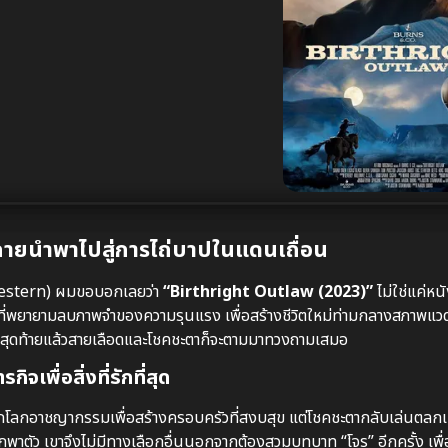
กายนำพาไปสู่การไถ่บาปในแดนเถื่อน
(Western) ผมขอบอกเลยว่า
“Birthright Outlaw (2023)”
ไม่ใช่แค่หน
ี่พยายามลบภาพจำของความรุนแรง เพื่อสร้างชีวิตใหม่ท่ามกลางสภาพแวดล้
ไหน สุดท้ายแล้วสายเลือดและโชคชะตาก็จะตามมาทวงถามเสมอ
จเพื่อสิ่งที่รักที่สุด
ลกอาชญากรรมเพื่อสร้างครอบครัวที่สงบสุข แต่โชคชะตากลับเล่นตลกเมื
าตัว เขาจึงไม่มีทางเลือกอื่นนอกจากต้องสวมบทบาท “โจร” อีกครั้ง เพ