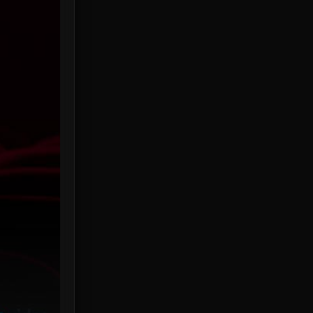
HBO Max
3
Healing
15
Heist
25
Historical
7
History ประวัติศาสตร์
53
Holiday
2
Horror สยองขวัญ
379
Human
49
Inspirational แรงบันดาลใจ
156
Investigation
33