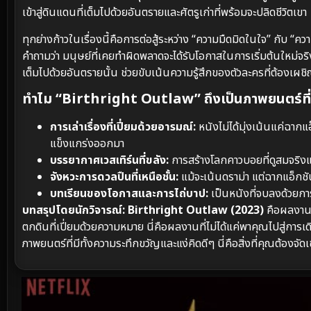
เข้าสู่ดินแดนที่เต็มไปด้วยอันตรายและศัตรูเก่าที่พร้อมจะปลิดชีวิตเขา
ทุกย่างก้าวในเรื่องนี้คือการต่อสู้ระหว่าง “ความมืดมิดในใจ” กับ “ความ
คำถามว่า มนุษย์ที่เคยทำผิดพลาดจะได้รับโอกาสในการเริ่มต้นใหม่จร
เต็มไปด้วยอันตรายนั้น ช่วยขับเน้นความรู้สึกของตัวละครที่ต้องเ
ทำไม “Birthright Outlaw” ถึงเป็นภาพยนตร์ที่
การเล่าเรื่องที่เปี่ยมด้วยอารมณ์:
หนังไม่ได้มุ่งเน้นแค่ฉา
แข็งแกร่งออกมา
บรรยากาศเวสเทิร์นที่ขลัง:
การสร้างโลกคาวบอยที่ดูสมจริงแล
จังหวะการดวลปืนที่เหนือชั้น:
แม้จะเน้นดราม่า แต่ฉากแอ็กชั
บทเรียนของโอกาสและการไถ่บาป:
เป็นหนังที่จบลงด้วยการท
บทสรุปโดยนักวิจารณ์:
Birthright Outlaw (2023)
คือผลงานท
ตกดินที่เปี่ยมด้วยความหมาย นี่คือผลงานที่ไม่ได้แค่พาคุณไปสู
ภาพยนตร์ที่มีทั้งความระทึกขวัญและแง่คิดดีๆ นี่คือสิ่งที่คุณต้องจัดเ