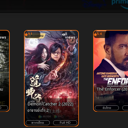
9.1
5
5.4
iews
views
กม
The Enforcer (20
Demon Catcher 2 (2022)
D
ซับไทย
อาจารย์เต๋า 2
พากย์ไทย
Full HD