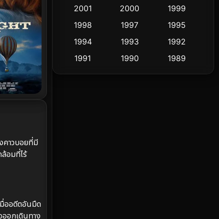
2001
2000
1999
Culture
9
1998
1997
1995
Dance เต้น
1994
1993
1992
10
1991
1990
1989
Detective สืบสวน
58
1988
1986
1985
Detective สืบสวน
70
1983
1982
1981
1978
1974
1971
Disaster
13
1962
Disney+
4
ังคาวบอยที่มี
อมที่ไร้
Documentary สารคดี
93
Drama ดราม่า
(1,426)
Dystopian
16
่ออดีตอันมืด
ื่อออกเดินทาง