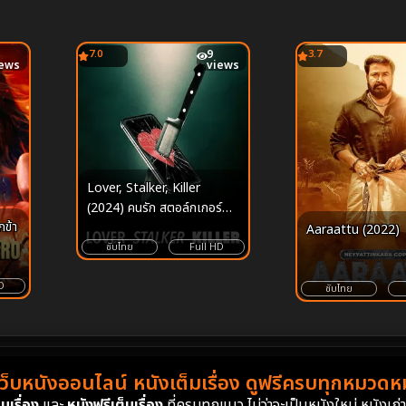
7.0
9
3.7
iews
views
Lover, Stalker, Killer
(2024) คนรัก สตอล์กเกอร์
ฆาตกร
Aaraattu (2022)
ซับไทย
Full HD
D
ซับไทย
เว็บหนังออนไลน์ หนังเต็มเรื่อง ดูฟรีครบทุกหมวดหมู
มเรื่อง
และ
หนังฟรีเต็มเรื่อง
ที่ครบทุกแนว ไม่ว่าจะเป็นหนังใหม่ หนังเก