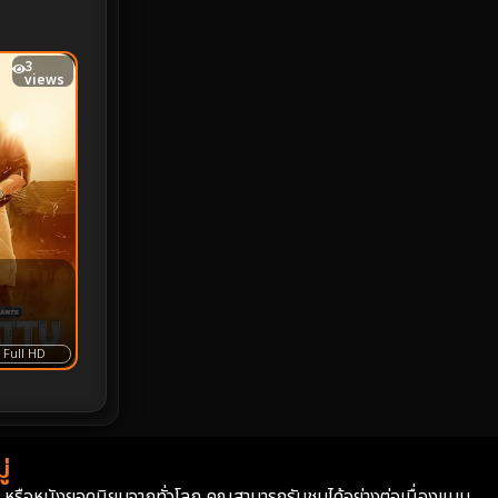
Monster
25
3
views
Movie Collection
3
Musical เพลง
64
Mystery ลึกลับ
364
nature
4
Parody
3
Period ย้อนยุค
92
Full HD
Political การเมือง
20
Political การเมือง
41
่
่า หรือหนังยอดนิยมจากทั่วโลก คุณสามารถรับชมได้อย่างต่อเนื่องแบบ