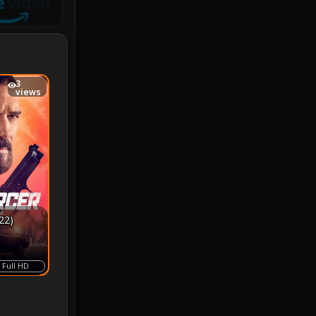
iQIYI
18
Kids
16
3
LGBTQ
5
views
Love
25
Martial
6
Martial Arts
36
marvel
2
22)
Melodrama
6
Full HD
Military
7
MONOMAX
1