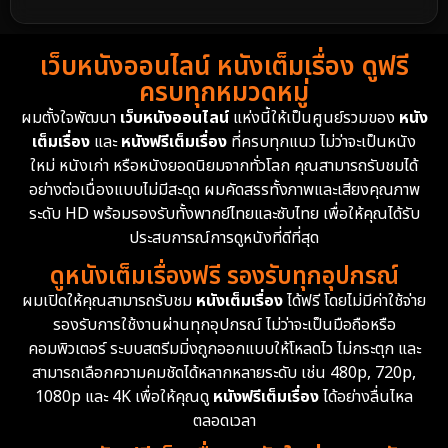
Detective สืบสวน
72
1988
1986
1985
Detective สืบสวน
59
เว็บหนังออนไลน์ หนังเต็มเรื่อง ดูฟรี
1983
1982
1981
ครบทุกหมวดหมู่
1978
1974
1971
Disaster
13
ผมตั้งใจพัฒนา
เว็บหนังออนไลน์
แห่งนี้ให้เป็นศูนย์รวมของ
หนัง
1962
เต็มเรื่อง
และ
หนังฟรีเต็มเรื่อง
ที่ครบทุกแนว ไม่ว่าจะเป็นหนัง
Disney+
4
ใหม่ หนังเก่า หรือหนังยอดนิยมจากทั่วโลก คุณสามารถรับชมได้
Documentary สารคดี
94
อย่างต่อเนื่องแบบไม่มีสะดุด ผมคัดสรรทั้งภาพและเสียงคุณภาพ
ระดับ HD พร้อมรองรับทั้งพากย์ไทยและซับไทย เพื่อให้คุณได้รับ
Drama ดราม่า
(1,451)
ประสบการณ์การดูหนังที่ดีที่สุด
ดูหนังเต็มเรื่องฟรี รองรับทุกอุปกรณ์
Dystopian
16
ผมเปิดให้คุณสามารถรับชม
หนังเต็มเรื่อง
ได้ฟรี โดยไม่มีค่าใช้จ่าย
รองรับการใช้งานผ่านทุกอุปกรณ์ ไม่ว่าจะเป็นมือถือหรือ
Emotional
61
คอมพิวเตอร์ ระบบสตรีมมิ่งถูกออกแบบให้โหลดไว ไม่กระตุก และ
สามารถเลือกความคมชัดได้หลากหลายระดับ เช่น 480p, 720p,
Epic มหากาพย์
216
1080p และ 4K เพื่อให้คุณดู
หนังฟรีเต็มเรื่อง
ได้อย่างลื่นไหล
Erotic
36
ตลอดเวลา