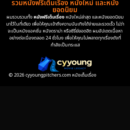
รวมหนังฟรีเต็มเรื่อง หนังใหม่ และหนัง
Family ครอบครัว
360
ยอดนิยม
ผมรวบรวมทั้ง
หนังฟรีเต็มเรื่อง
หนังใหม่ล่าสุด และหนังยอดนิยม
Fantasy จินตนาการ
327
มาไว้ในที่เดียว เพื่อให้คุณเข้าถึงความบันเทิงได้ง่ายและรวดเร็ว ไม่ว่า
จะเป็นหนังแอคชั่น หนังดราม่า หรือซีรี่ย์ยอดฮิต ผมอัปเดตเนื้อหา
Fiction
9
อย่างต่อเนื่องตลอด 24 ชั่วโมง เพื่อให้คุณไม่พลาดทุกเรื่องดังที่
กำลังเป็นกระแส
Film
57
Gothic
3
Grief
7
© 2026 cyyoungpitchers.com หนังเต็มเรื่อง
HBO GO
6
HBO Max
3
Healing
15
Heist
25