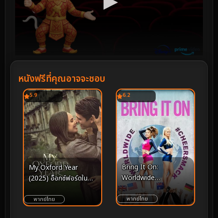
หนังฟรีที่คุณอาจจะชอบ
5.9
6.2
Bring It On:
My Oxford Year
Worldwide
(2025) อ็อกซ์ฟอร์ดในฝัน
#Cheersmack – เมื่อ
ของสาวอเมริกัน
สมรภูมิเชียร์ลีดเดอร์ข้าม
พากย์ไทย
พากย์ไทย
ขีดจำกัดสู่โลกโซเชียลและ