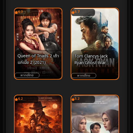
การดวลระดับโลก
6.3
5.7
Queen of Triads 2 เถ้า
Tom Clancys Jack
แก่เนี้ย 2 (2021)
Ryan Ghost War
(2026)
พากย์ไทย
พากย์ไทย
6.2
5.2