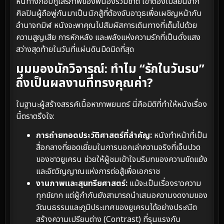
หนทางกอบกู้เสรีภาพของพี่น้องร่วมชาติ เขาต้องเปลี่ยนจาก
ศิลปินผู้ถือพู่กันมาเป็นนักสู้ที่ต้องจับอาวุธเพื่อเผชิญหน้ากับ
อำนาจทมิฬ หนังจะพาคุณไปสัมผัสการเดินทางที่เต็มไปด้วย
ความสูญเสีย การหักหลัง และพลังแห่งความรักที่เป็นดั่งแสง
สว่างสุดท้ายในวันที่แผ่นดินมืดมิดที่สุด
มุมมองนักวิจารณ์: ทำไม “รักในวันรบ”
ถึงเป็นผลงานที่ทรงคุณค่า?
ในฐานะผู้สร้างสรรค์เนื้อหาภาพยนตร์ นี่คือมิติที่ทำให้หนังเรื่อง
นี้ตราตรึงใจ:
การถ่ายทอดประวัติศาสตร์ที่สำคัญ:
หนังทำหน้าที่เป็น
สื่อกลางที่ยอดเยี่ยมในการบอกเล่าความจริงที่เจ็บปวด
ของชาวยูเครน ช่วยให้ผู้ชมเข้าใจบริบทของความขัดแย้ง
และจิตวิญญาณแห่งการต่อสู้เพื่อเอกราช
งานภาพและสุนทรียศาสตร์:
แม้จะเป็นเรื่องราวความ
ทุกข์ยาก แต่ผู้กำกับยังสามารถนำเสนอความงดงามของ
วัฒนธรรมและภูมิประเทศของยูเครนได้อย่างประณีต
สร้างความเปรียบต่าง (Contrast) ที่รุนแรงกับ