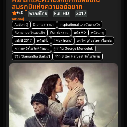
ศรัทธาและความรักถูกทดสอบใน
สมรภูมิแห่งความอดอยาก
6.0
พากย์ไทย
Full HD
2017
หมวดหมู่
Action บู๊
Drama ดราม่า
Inspirational แรงบันดาลใจ
Romance โรแมนติก
War สงคราม
หนัง HD
หนังน่าดู
หนังปี 2017
หนังฝรั่ง
['Max Irons'
คนใหญ่ต้องโหด เรื่องย่อ
ความหวังในวันที่มืดมน
ผู้กำกับ George Mendeluk
รีวิว 'Samantha Barks']
รีวิว Bitter Harvest รักในวันรบ