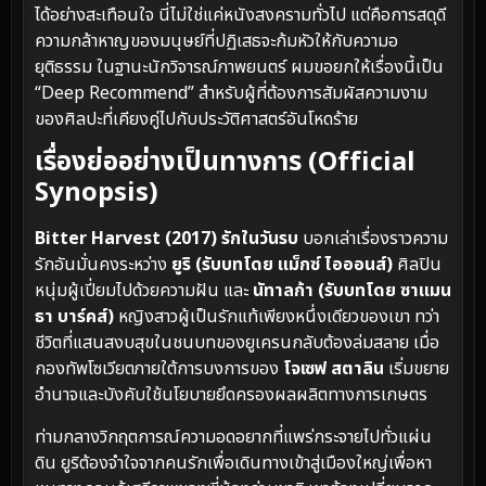
ได้อย่างสะเทือนใจ นี่ไม่ใช่แค่หนังสงครามทั่วไป แต่คือการสดุดี
ความกล้าหาญของมนุษย์ที่ปฏิเสธจะก้มหัวให้กับความอ
ยุติธรรม ในฐานะนักวิจารณ์ภาพยนตร์ ผมขอยกให้เรื่องนี้เป็น
“Deep Recommend” สำหรับผู้ที่ต้องการสัมผัสความงาม
ของศิลปะที่เคียงคู่ไปกับประวัติศาสตร์อันโหดร้าย
เรื่องย่ออย่างเป็นทางการ (Official
Synopsis)
Bitter Harvest (2017) รักในวันรบ
บอกเล่าเรื่องราวความ
รักอันมั่นคงระหว่าง
ยูริ (รับบทโดย แม็กซ์ ไอออนส์)
ศิลปิน
หนุ่มผู้เปี่ยมไปด้วยความฝัน และ
นัทาลก้า (รับบทโดย ซาแมน
ธา บาร์คส์)
หญิงสาวผู้เป็นรักแท้เพียงหนึ่งเดียวของเขา ทว่า
ชีวิตที่แสนสงบสุขในชนบทของยูเครนกลับต้องล่มสลาย เมื่อ
กองทัพโซเวียตภายใต้การบงการของ
โจเซฟ สตาลิน
เริ่มขยาย
อำนาจและบังคับใช้นโยบายยึดครองผลผลิตทางการเกษตร
ท่ามกลางวิกฤตการณ์ความอดอยากที่แพร่กระจายไปทั่วแผ่น
ดิน ยูริต้องจำใจจากคนรักเพื่อเดินทางเข้าสู่เมืองใหญ่เพื่อหา