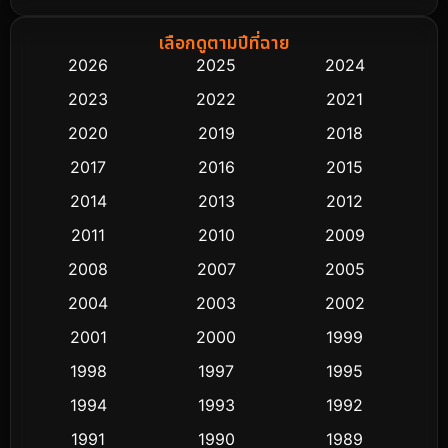
Biography ชีวิตจริง
75
เลือกดูตามปีที่ฉาย
2026
2025
2024
Black Comedy
303
2023
2022
2021
Classic หนังคลาสสิก
48
2020
2019
2018
2017
2016
2015
Comedy ตลก
435
2014
2013
2012
Coming-of-age ชีวิตวัยรุ่น
63
2011
2010
2009
Crime อาชญากรรม
511
2008
2007
2005
2004
2003
2002
Cult Film
4
2001
2000
1999
Culture
9
1998
1997
1995
Dance เต้น
1994
1993
1992
10
1991
1990
1989