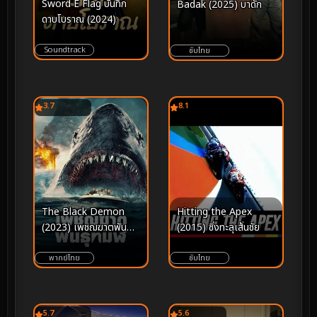
Sword E Flag บันทึก
Badak (2025) บาดัก
ดาบโบราณ (2024)
Soundtrack
ซับไทย
3.7
8.1
The Black Demon
Hitting the Apex
(2023) เพชฌฆาตพันธุ์
(2015) ซิ่งทะลุเส้นชัย
ทมิฬ
พากย์ไทย
ซับไทย
5.7
5.6