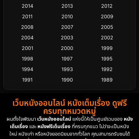
2014
2013
2012
Coming-of-age ชีวิตวัยรุ่น
63
2011
2010
2009
Crime อาชญากรรม
511
2008
2007
2005
2004
2003
2002
Cult Film
4
2001
2000
1999
Culture
9
1998
1997
1995
Dance เต้น
1994
1993
1992
10
1991
1990
1989
Detective สืบสวน
72
1988
1986
1985
Detective สืบสวน
59
เว็บหนังออนไลน์ หนังเต็มเรื่อง ดูฟรี
1983
1982
1981
ครบทุกหมวดหมู่
1978
1974
1971
Disaster
13
ผมตั้งใจพัฒนา
เว็บหนังออนไลน์
แห่งนี้ให้เป็นศูนย์รวมของ
หนัง
1962
เต็มเรื่อง
และ
หนังฟรีเต็มเรื่อง
ที่ครบทุกแนว ไม่ว่าจะเป็นหนัง
Disney+
4
ใหม่ หนังเก่า หรือหนังยอดนิยมจากทั่วโลก คุณสามารถรับชมได้