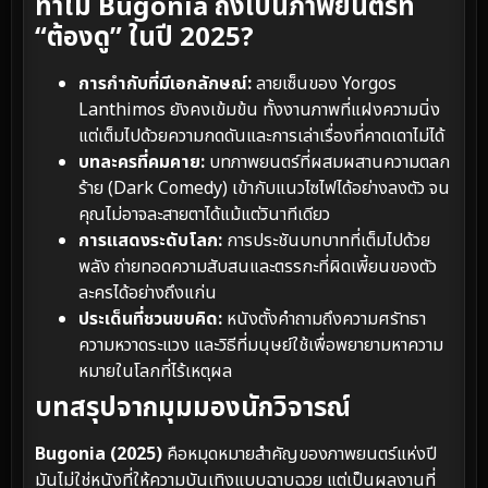
ทำไม Bugonia ถึงเป็นภาพยนตร์ที่
“ต้องดู” ในปี 2025?
การกำกับที่มีเอกลักษณ์:
ลายเซ็นของ Yorgos
Lanthimos ยังคงเข้มข้น ทั้งงานภาพที่แฝงความนิ่ง
แต่เต็มไปด้วยความกดดันและการเล่าเรื่องที่คาดเดาไม่ได้
บทละครที่คมคาย:
บทภาพยนตร์ที่ผสมผสานความตลก
ร้าย (Dark Comedy) เข้ากับแนวไซไฟได้อย่างลงตัว จน
คุณไม่อาจละสายตาได้แม้แต่วินาทีเดียว
การแสดงระดับโลก:
การประชันบทบาทที่เต็มไปด้วย
พลัง ถ่ายทอดความสับสนและตรรกะที่ผิดเพี้ยนของตัว
ละครได้อย่างถึงแก่น
ประเด็นที่ชวนขบคิด:
หนังตั้งคำถามถึงความศรัทธา
ความหวาดระแวง และวิธีที่มนุษย์ใช้เพื่อพยายามหาความ
หมายในโลกที่ไร้เหตุผล
บทสรุปจากมุมมองนักวิจารณ์
Bugonia (2025)
คือหมุดหมายสำคัญของภาพยนตร์แห่งปี
มันไม่ใช่หนังที่ให้ความบันเทิงแบบฉาบฉวย แต่เป็นผลงานที่