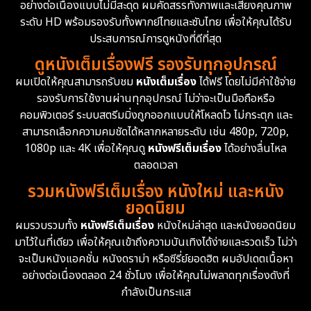
Documentary สารคดี
94
อย่างต่อเนื่องแบบไม่มีสะดุด ผมคัดสรรทั้งภาพและเสียงคุณภาพ
ระดับ HD พร้อมรองรับทั้งพากย์ไทยและซับไทย เพื่อให้คุณได้รับ
Drama ดราม่า
(1,451)
ประสบการณ์การดูหนังที่ดีที่สุด
ดูหนังเต็มเรื่องฟรี รองรับทุกอุปกรณ์
Dystopian
16
ผมเปิดให้คุณสามารถรับชม
หนังเต็มเรื่อง
ได้ฟรี โดยไม่มีค่าใช้จ่าย
รองรับการใช้งานผ่านทุกอุปกรณ์ ไม่ว่าจะเป็นมือถือหรือ
Emotional
61
คอมพิวเตอร์ ระบบสตรีมมิ่งถูกออกแบบให้โหลดไว ไม่กระตุก และ
สามารถเลือกความคมชัดได้หลากหลายระดับ เช่น 480p, 720p,
Epic มหากาพย์
216
1080p และ 4K เพื่อให้คุณดู
หนังฟรีเต็มเรื่อง
ได้อย่างลื่นไหล
Erotic
36
ตลอดเวลา
รวมหนังฟรีเต็มเรื่อง หนังใหม่ และหนัง
Family ครอบครัว
360
ยอดนิยม
ผมรวบรวมทั้ง
หนังฟรีเต็มเรื่อง
หนังใหม่ล่าสุด และหนังยอดนิยม
Fantasy จินตนาการ
327
มาไว้ในที่เดียว เพื่อให้คุณเข้าถึงความบันเทิงได้ง่ายและรวดเร็ว ไม่ว่า
จะเป็นหนังแอคชั่น หนังดราม่า หรือซีรี่ย์ยอดฮิต ผมอัปเดตเนื้อหา
Fiction
9
อย่างต่อเนื่องตลอด 24 ชั่วโมง เพื่อให้คุณไม่พลาดทุกเรื่องดังที่
กำลังเป็นกระแส
Film
57