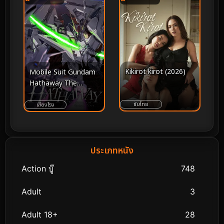
Kikirot kirot (2026)
Mobile Suit Gundam
Hathaway The
Sorcery of Nymph
Circe โมบิลสูท กันดั้ม ฮา
ซับไทย
เสียงโรง
ธาเวย์ เดอะ ซอร์เซอรี
ออฟ นิมฟ์ เซอร์ซี (2026)
ประเภทหนัง
Action บู๊
748
Adult
3
Adult 18+
28