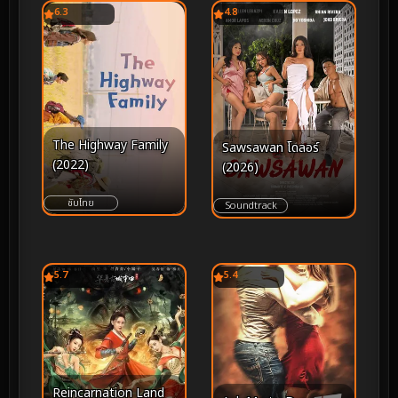
6.3
4.8
The Highway Family
Sawsawan โดลอร์
(2022)
(2026)
ซับไทย
Soundtrack
5.7
5.4
Reincarnation Land