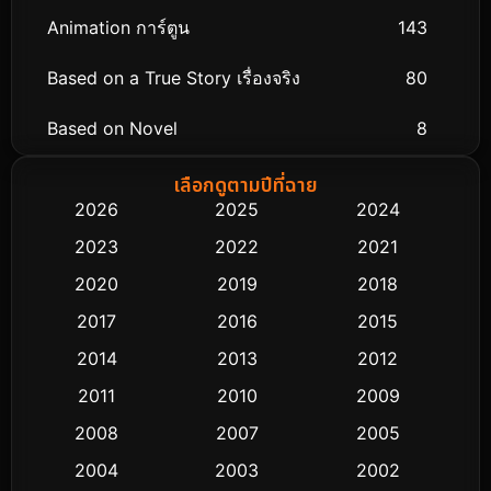
Animation การ์ตูน
143
Based on a True Story เรื่องจริง
80
Based on Novel
8
Biography ชีวิตจริง
76
เลือกดูตามปีที่ฉาย
2026
2025
2024
Black Comedy
323
2023
2022
2021
Classic หนังคลาสสิก
48
2020
2019
2018
2017
2016
2015
Comedy ตลก
453
2014
2013
2012
Coming-of-age ชีวิตวัยรุ่น
64
2011
2010
2009
Crime อาชญากรรม
530
2008
2007
2005
2004
2003
2002
Cult Film
4