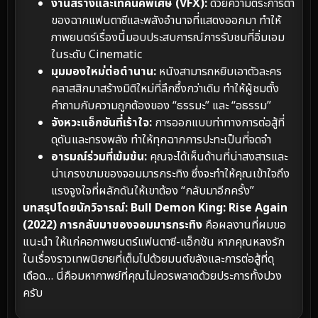
งานสร้างและเทคนิคพิเศษ (VFX):
ด้วยความตระการตา
ของฉากแฟนตาซีและพลังอำนาจที่แสดงออกมา ทำให้
ภาพยนตร์เรื่องนี้มอบประสบการณ์การรับชมที่อิ่มเอม
ในระดับ Cinematic
มุมมองใหม่ต่อตำนาน:
หนังสามารถหยิบเอาตัวละคร
คลาสสิกมาสร้างมิติใหม่ที่ลึกซึ้งกว่าเดิม ทำให้ผู้ชมตั้ง
คำถามกับความถูกต้องของ “ธรรมะ” และ “อธรรม”
จังหวะแอ็กชันที่เร้าใจ:
การออกแบบท่าทางการต่อสู้ที่
ดุดันและทรงพลัง ทำให้ทุกฉากการปะทะเป็นที่จดจำ
อารมณ์ร่วมที่เข้มข้น:
คุณจะได้เห็นด้านที่น่าสงสารและ
น่าเกรงขามของจอมมารกระทิง ซึ่งจะทำให้คุณเข้าใจถึง
แรงจูงใจที่ผลักดันให้เขาต้อง “กลับมาอีกครั้ง”
บทสรุปโดยนักวิจารณ์:
Bull Demon King: Rise Again
(2022) การกลับมาของจอมมารกระทิง
คือผลงานที่ผมขอ
แนะนำ ให้แก่คอภาพยนตร์แฟนตาซี-แอ็กชัน หากคุณหลงรัก
ในเรื่องราวเทพนิยายที่เต็มไปด้วยมนต์ขลังและการต่อสู้ที่ดุ
เดือด… นี่คือมหากาพย์ที่คุณไม่ควรพลาดด้วยประการทั้งปวง
ครับ