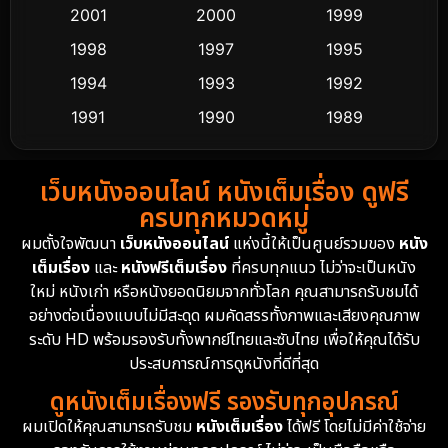
2001
2000
1999
Culture
9
1998
1997
1995
Dance เต้น
1994
1993
1992
10
1991
1990
1989
Detective สืบสวน
62
1988
1986
1985
Detective สืบสวน
76
เว็บหนังออนไลน์ หนังเต็มเรื่อง ดูฟรี
1983
1982
1981
ครบทุกหมวดหมู่
1978
1974
1971
Disaster
13
ผมตั้งใจพัฒนา
เว็บหนังออนไลน์
แห่งนี้ให้เป็นศูนย์รวมของ
หนัง
1962
เต็มเรื่อง
และ
หนังฟรีเต็มเรื่อง
ที่ครบทุกแนว ไม่ว่าจะเป็นหนัง
Disney+
4
ใหม่ หนังเก่า หรือหนังยอดนิยมจากทั่วโลก คุณสามารถรับชมได้
Documentary สารคดี
95
อย่างต่อเนื่องแบบไม่มีสะดุด ผมคัดสรรทั้งภาพและเสียงคุณภาพ
ระดับ HD พร้อมรองรับทั้งพากย์ไทยและซับไทย เพื่อให้คุณได้รับ
Drama ดราม่า
(1,504)
ประสบการณ์การดูหนังที่ดีที่สุด
ดูหนังเต็มเรื่องฟรี รองรับทุกอุปกรณ์
Dystopian
16
ผมเปิดให้คุณสามารถรับชม
หนังเต็มเรื่อง
ได้ฟรี โดยไม่มีค่าใช้จ่าย