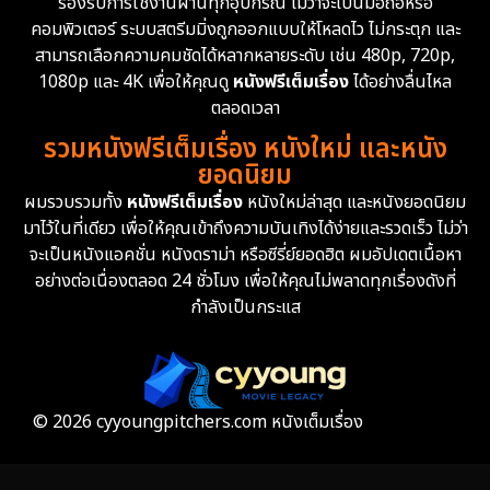
รองรับการใช้งานผ่านทุกอุปกรณ์ ไม่ว่าจะเป็นมือถือหรือ
Emotional
61
คอมพิวเตอร์ ระบบสตรีมมิ่งถูกออกแบบให้โหลดไว ไม่กระตุก และ
สามารถเลือกความคมชัดได้หลากหลายระดับ เช่น 480p, 720p,
Epic มหากาพย์
225
1080p และ 4K เพื่อให้คุณดู
หนังฟรีเต็มเรื่อง
ได้อย่างลื่นไหล
Erotic
36
ตลอดเวลา
รวมหนังฟรีเต็มเรื่อง หนังใหม่ และหนัง
Family ครอบครัว
372
ยอดนิยม
ผมรวบรวมทั้ง
หนังฟรีเต็มเรื่อง
หนังใหม่ล่าสุด และหนังยอดนิยม
Fantasy จินตนาการ
339
มาไว้ในที่เดียว เพื่อให้คุณเข้าถึงความบันเทิงได้ง่ายและรวดเร็ว ไม่ว่า
จะเป็นหนังแอคชั่น หนังดราม่า หรือซีรี่ย์ยอดฮิต ผมอัปเดตเนื้อหา
Fiction
9
อย่างต่อเนื่องตลอด 24 ชั่วโมง เพื่อให้คุณไม่พลาดทุกเรื่องดังที่
กำลังเป็นกระแส
Film
57
Gothic
3
Grief
7
© 2026 cyyoungpitchers.com หนังเต็มเรื่อง
HBO GO
6