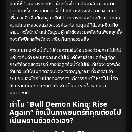
ปลุกให้ “จอมมารกระทิง” ผู้เกรียงไกรกลับมาสั่นคลอนสาม
โลกอีกครั้ง การกลับมาครั้งนี้ไม่ได้มาเพียงเพื่ออำนาจ แต่มา
เพื่อทวงคืนสิ่งที่เคยสูญเสียไปจากการทรยศในอดีต ท่ามกลาง
ความโกลาหลของสรวงสวรรค์และโลกมนุษย์ที่ต้องเผชิญกับ
หายนะครั้งใหญ่ เหล่าวีรบุรุษผู้กล้าต้องรวมพลังกันเพื่อหยุดยั้ง
กองทัพปีศาจที่พร้อมจะกลืนกินทุกสรรพสิ่ง
การเดินทางครั้งนี้เต็มไปด้วยความซับซ้อนของตัวละครที่ไม่ได้มี
แค่ขาวกับดำ จอมมารกระทิงไม่ใช่แค่ปีศาจร้าย แต่คือผู้ที่ถูก
กระทำโดยลิขิตสวรรค์ การต่อสู้ครั้งนี้จึงไม่ใช่แค่เรื่องของพลัง
อำนาจ แต่เป็นบททดสอบของ “จิตวิญญาณ” ที่จะตัดสินว่า
ระเบียบของโลกใบนี้ยังคงควรค่าแก่การรักษาไว้หรือไม่ นี่คือ
สงครามที่ทุกการปะทะมีเดิมพันเป็นลมหายใจของมวล
มนุษยชาติ
ทำไม “Bull Demon King: Rise
Again” ถึงเป็นภาพยนตร์ที่คุณต้องไป
เป็นพยานด้วยตัวเอง?