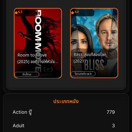
6.5
4.0
Bliss สุขแท้สองโลก
Room to Move
(2021)
(2025) ขอที่ว่างให้หัวใจ
ได้เคลื่อนไหว
Soundtrack
ซับไทย
ประเภทหนัง
Action บู๊
779
Adult
3