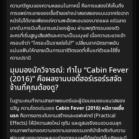
ความทวีคูณของความหลอนในภาคนี้ คือการแสดงให้เห็นถึง
การแพร่กระจายของเชื้อร้ายอย่างน่าสยดสยองแบบฉากต่อฉาก
หนังไม่ได้ขายเพียงแค่ความพะอืดพะอมของบาดแผล แต่ฉลาด
มากในการบีบคั้นอารมณ์ของผู้ชม ผ่านพฤติกรรมของตัว
ละครที่เริ่มสูญเสียสติและความเป็นมนุษย์ เมื่อความระแวงเข้า
ครอบงำว่า “ใครจะเป็นรายต่อไป?” เปลี่ยนจากมิตรภาพอัน
แน่นแฟ้นให้กลายเป็นการเอาชีวิตรอดที่เห็นแก่ตัวและไร้ซึ่ง
ความปรานี
มุมมองนักวิจารณ์: ทำไม “Cabin Fever
(2016)” คือผลงานบอดี้ฮอร์เรอร์รสจัด
จ้านที่คุณต้องดู?
ในฐานะคนทำงานสายภาพยนตร์และผู้นิยมชมชอบแนวสยอง
ขวัญ ความโดดเด่นของ
Cabin Fever (2016) หนีตายเชื้อ
นรก
คือการยกระดับงานสร้างและเอฟเฟกต์ (Practical
Effects) ให้มีความสดใหม่ ดุดัน และดูสมจริงจนชวนขนลุก
งานภาพถ่ายทอดความงดงามของธรรมชาติป่าลึกตัดกับความ
ฟอนเฟะของบาดแผลบนร่างกายมนุษย์ได้อย่างมีชั้นเชิงและมี