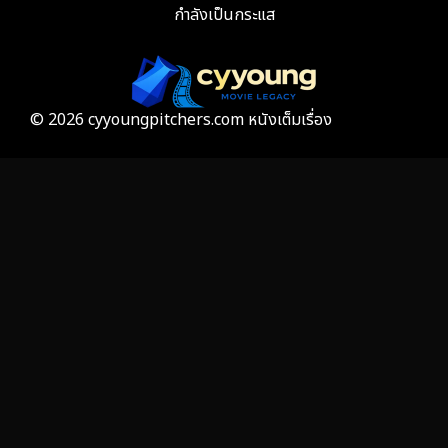
กำลังเป็นกระแส
Film
57
Gothic
3
Grief
7
© 2026 cyyoungpitchers.com หนังเต็มเรื่อง
HBO GO
6
HBO Max
3
Healing
15
Heist
26
Historical
7
History ประวัติศาสตร์
53
Holiday
2