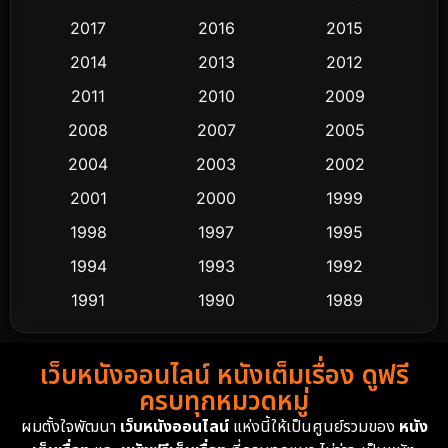
2017
2016
2015
Comedy ตลก
453
2014
2013
2012
Coming-of-age ชีวิตวัยรุ่น
64
2011
2010
2009
Crime อาชญากรรม
530
2008
2007
2005
2004
2003
2002
Cult Film
4
2001
2000
1999
Culture
9
1998
1997
1995
Dance เต้น
1994
1993
1992
10
1991
1990
1989
Detective สืบสวน
62
1988
1986
1985
Detective สืบสวน
76
เว็บหนังออนไลน์ หนังเต็มเรื่อง ดูฟรี
1983
1982
1981
ครบทุกหมวดหมู่
1978
1974
1971
Disaster
13
ผมตั้งใจพัฒนา
เว็บหนังออนไลน์
แห่งนี้ให้เป็นศูนย์รวมของ
หนัง
1962