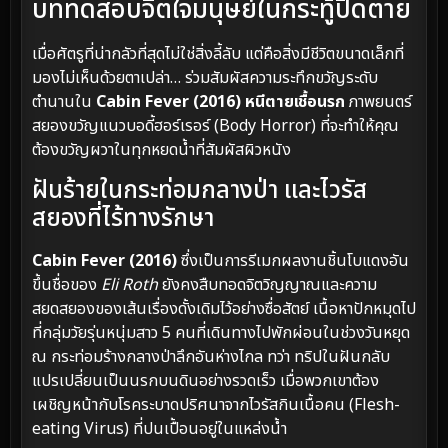
บททดสอบจิตใจมนุษย์ในกระทู้ปิดตาย
เมื่อศัตรูที่น่ากลัวที่สุดไม่ใช่สิ่งลี้ลับ แต่คือสิ่งมีชีวิตขนาดเล็กที่
มองไม่เห็นด้วยตาเปล่า… ร่วมสัมผัสความระทึกขวัญระดับ
ตำนานใน
Cabin Fever (2016) หนีตายเชื้อนรก
ภาพยนตร์
สยองขวัญแนวบอดี้ฮอร์เรอร์ (Body Horror) ที่จะทำให้คุณ
ต้องขวัญผวาในทุกหยดน้ำที่สัมผัสผิวหนัง
ฝันร้ายในกระท่อมกลางป่า และไวรัส
สยองที่ไร้ทางรักษา
Cabin Fever (2016)
ซึ่งเป็นการรีเมกผลงานชิ้นโบแดงอัน
ขึ้นชื่อของ
Eli Roth
ยังคงสืบทอดจิตวิญญาณและความ
สยดสยองของเส้นเรื่องดั้งเดิมไว้อย่างซื่อสัตย์ เนื้อหาปักหมุดไป
ที่กลุ่มวัยรุ่นหนุ่มสาว 5 คนที่เดินทางไปพักผ่อนในช่วงวันหยุด
ณ กระท่อมร้างกลางป่าลึกอันห่างไกล ทว่า ทริปในฝันกลับ
แปรเปลี่ยนเป็นนรกบนดินอย่างรวดเร็ว เมื่อพวกเขาต้อง
เผชิญหน้ากับโรคระบาดปริศนาจากไวรัสกินเนื้อคน (Flesh-
eating Virus) ที่ปนเปื้อนอยู่ในแหล่งน้ำ