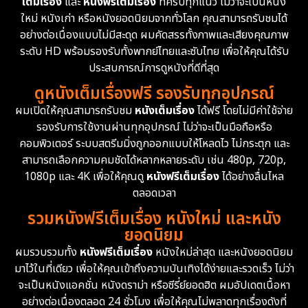
เต็มเรื่อง
และ
หนังฟรีเต็มเรื่อง
ที่ครบทุกแนว ไม่ว่าจะเป็นหนัง
Disney+
4
ใหม่ หนังเก่า หรือหนังยอดนิยมจากทั่วโลก คุณสามารถรับชมได้
Documentary สารคดี
95
อย่างต่อเนื่องแบบไม่มีสะดุด ผมคัดสรรทั้งภาพและเสียงคุณภาพ
ระดับ HD พร้อมรองรับทั้งพากย์ไทยและซับไทย เพื่อให้คุณได้รับ
Drama ดราม่า
(1,504)
ประสบการณ์การดูหนังที่ดีที่สุด
ดูหนังเต็มเรื่องฟรี รองรับทุกอุปกรณ์
Dystopian
16
ผมเปิดให้คุณสามารถรับชม
หนังเต็มเรื่อง
ได้ฟรี โดยไม่มีค่าใช้จ่าย
รองรับการใช้งานผ่านทุกอุปกรณ์ ไม่ว่าจะเป็นมือถือหรือ
Emotional
61
คอมพิวเตอร์ ระบบสตรีมมิ่งถูกออกแบบให้โหลดไว ไม่กระตุก และ
สามารถเลือกความคมชัดได้หลากหลายระดับ เช่น 480p, 720p,
Epic มหากาพย์
225
1080p และ 4K เพื่อให้คุณดู
หนังฟรีเต็มเรื่อง
ได้อย่างลื่นไหล
Erotic
36
ตลอดเวลา
รวมหนังฟรีเต็มเรื่อง หนังใหม่ และหนัง
Family ครอบครัว
372
ยอดนิยม
ผมรวบรวมทั้ง
หนังฟรีเต็มเรื่อง
หนังใหม่ล่าสุด และหนังยอดนิยม
Fantasy จินตนาการ
339
มาไว้ในที่เดียว เพื่อให้คุณเข้าถึงความบันเทิงได้ง่ายและรวดเร็ว ไม่ว่า
จะเป็นหนังแอคชั่น หนังดราม่า หรือซีรี่ย์ยอดฮิต ผมอัปเดตเนื้อหา
Fiction
9
อย่างต่อเนื่องตลอด 24 ชั่วโมง เพื่อให้คุณไม่พลาดทุกเรื่องดังที่