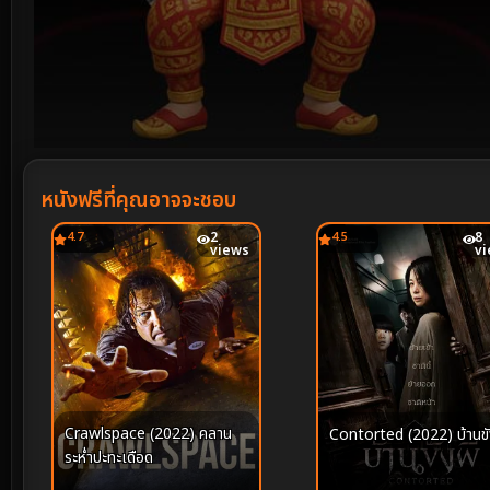
Volume
90%
หนังฟรีที่คุณอาจจะชอบ
4.7
2
4.5
8
views
v
Crawlspace (2022) คลาน
Contorted (2022) บ้านขั
ระห่ำปะทะเดือด