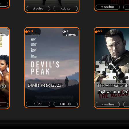
ทางย้อนคืนสู่ห้วงคำ
D
เริ่มต้นของหัวใจ
พากย์ไทย
เสียงโรง
หนังโรง
5.4
3
6.5
ews
views
Devil’s Peak (2023)
The Accountant อ
บัญชีเพชฌฆาต (20
ซับไทย
Full HD
พากย์ไทย
D