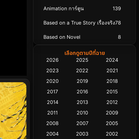
Animation การ์ตูน
139
Based on a True Story เรื่องจริง
78
Based on Novel
8
Biography ชีวิตจริง
74
เลือกดูตามปีที่ฉาย
2026
2025
2024
Black Comedy
291
2023
2022
2021
Classic หนังคลาสสิก
48
2020
2019
2018
2017
2016
2015
Comedy ตลก
428
2014
2013
2012
Coming-of-age ชีวิตวัยรุ่น
61
2011
2010
2009
Crime อาชญากรรม
503
2008
2007
2005
2004
2003
2002
Cult Film
4