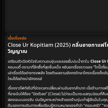
เนื้อเรื่องย่อ
Close Ur Kopitiam (2025)
กลิ่นอายกาแฟโบ
วิญญาณ
เตรียมตัวเปิดหัวใจรับความอบอุ่นและรอยยิ้มปนน้ำตาใน
Close Ur
คอมเมดี้-ดรามาที่ลึกซึ้งที่สุดชิ้นหนึ่ง หยิบยกเรื่องราวของ “โก
เล่าเรื่องได้อย่างทรงพลัง โดยตัวผลงานยังคงรักษาโครงเรื่องดั้งเดิม
ใหม่ได้อย่างน่าอัศจรรย์
เรื่องราวโฟกัสไปที่ช่วงเวลาเปลี่ยนผ่านอันยากลำบาก เมื่อร้านกา
ที่อาจบีบให้ต้อง “ปิดตัวลง” (Close) ไม่ว่าจะเป็นกระแสทุนนิยมท
สองเจนเนอเรชัน ปมปัญหาระหว่างเจ้าของร้านรุ่นเก๋าผู้ยึดมั่นในคุณค
ต้นของการเดินทางเพื่อเรียนรู้ความหมายของคำว่า “ครอบครัว” “ควา