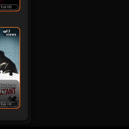
นึงและจุด
Full HD
Monster
25
Movie Collection
3
13
views
Musical เพลง
64
Mystery ลึกลับ
364
nature
4
Parody
3
ัจฉริยะคน
Period ย้อนยุค
92
16)
Political การเมือง
20
Full HD
Political การเมือง
41