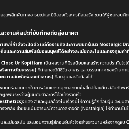
นไปด้วยจุดพลิกผันทางอารมณ์และมิติของตัวละครที่สมจริง ชวนให้ผู้ชมหวนคิด
ะงานศิลปะที่บันทึกอดีตสู่อนาคต
านกาแฟที่กำลังจะปิดตัว แต่คืองานศิลปะภาพยนตร์แนว Nostalgic 
นและความสัมพันธ์ของมนุษย์ได้อย่างละเมียดละไมและทรงคุณค่าที
า
Close Ur Kopitiam
เป็นผลงานที่มีรสนิยมและสร้างความประทับใจได้อ
จริงทางวัฒนธรรม)
ที่ถ่ายทอดวิถีชีวิต อาหาร และบรรยากาศของร้าน
ะความสัมพันธ์ของตัวละคร)
ที่อบอุ่นและจับต้องได้
ยนตร์ฉลาดมากในการสอดแทรกมุกตลกตบขำสไตล์ท้องถิ่น สลับกับพาร
สึกผูกพันระหว่างผู้ชมกับตัวละครได้อย่างรวดเร็ว
esthetics):
แสง สี และมุมกล้องในเรื่องนี้ให้ความรู้สึกที่อบอุ่น ละมุน
าทรงพลัง ช่วยขับเน้นอารมณ์ความถวิลหาอดีต (Nostalgia) ให้ทำงานในใ
ักชันละเมียดละไม และมอบความรู้สึกอบอุ่นหัวใจอย่างยาวนานหลังจากดูจบ
C