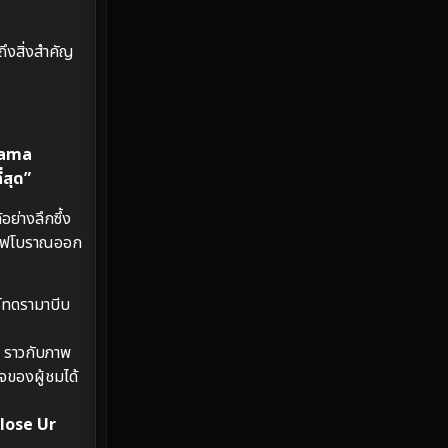
Emotional
61
ถึงสิ่งสำคัญ
Epic มหากาพย์
213
Erotic
35
Family ครอบครัว
359
Drama
่สุด”
Fantasy จินตนาการ
319
ย่างลึกซึ้ง
Fiction
9
กาแฟโบราณออก
Film
57
์ทดรามาบีบ
Gothic
3
ตา ราวกับภาพ
Grief
7
จของผู้ชมได้
HBO GO
6
lose Ur