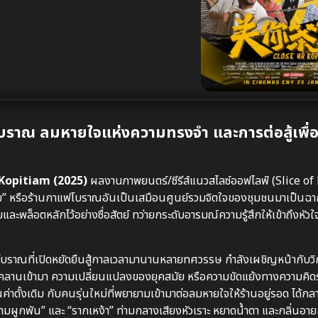
ราณ ลมหายใจแห่งความทรงจำ และการต่อสู้เพื่อ
 Kopitiam (2025)
ผลงานภาพยนตร์/ซีรีส์แนวสไลซ์ออฟไลฟ์ (Slice of 
ปี๊เตี่ยม” หรือร้านกาแฟโบราณอันเป็นเสมือนศูนย์รวมจิตใจของชุมชนมาเป็น
และพล็อตหลักไว้อย่างซื่อสัตย์ ทว่ายกระดับอารมณ์ความรู้สึกให้เข้าถึงหัว
แฟโบราณที่เปิดหยัดยืนสู้กาลเวลามานานหลายทศวรรษ กำลังเผชิญหน้ากับวิ
ี่คืบคลานเข้ามา ความเปลี่ยนแปลงของยุคสมัย หรือความขัดแย้งทางความคิ
่าดั้งเดิม กับคนรุ่นใหม่ที่พยายามเข้ามาต่อลมหายใจให้ร้านอยู่รอด ได้กลา
มผูกพัน” และ “รากเหง้า” ท่ามกลางเสียงหัวเราะ หยาดน้ำตา และกลิ่นอาย