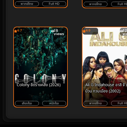
พากย์ไทย
Full HD
พากย์ไทย
Full H
6.7
18
6.0
12
views
vi
Ali G Indahouse อาลี จี แสบ
Colony ยึดร่างคลั่ง (2026)
ป่วน กวนเมือง (2002)
พากย์ไทย
Full H
เสียงโรง
หนังโรง