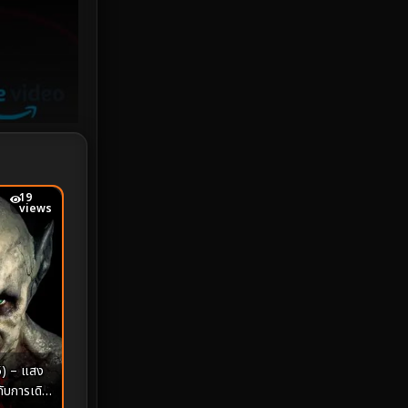
iQIYI
18
Kids
16
LGBTQ
5
Love
25
Martial
6
19
views
Martial Arts
36
marvel
2
Melodrama
6
Military
7
) – แสง
ับการเดิน
MONOMAX
1