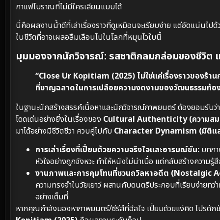
กาแฟโบราณที่ไม่มีใครเลียนแบบได้
นี่คือผลงานน้ำดีที่เล่าเรื่องราวที่ดูเหมือนจะเรียบง่าย แต่อัดแน่
ในชีวิตที่อาจเผลอลืมเลือนไปในโลกที่หมุนไวใบนี้
มุมมองจากนักวิจารณ์: รสชาติกลมกล่อมของชีวิต แล
“Close Ur Kopitiam (2025) ไม่ใช่แค่เรื่องราวของร้
ที่ชาญฉลาดในการเปลือยความงดงามของวัฒนธรรมท้องถิ่
ในฐานะนักสร้างสรรค์เนื้อหาและนักวิจารณ์ภาพยนตร์ ต้องยอมรับว่
โดดเด่นอย่างยิ่งในเรื่องของ
Cultural Authenticity (ความสม
มาได้อย่างมีชีวิตชีวา ควบคู่ไปกับ
Character Dynamism (มิติแล
การเล่าเรื่องที่เปี่ยมด้วยความจริงใจและอารมณ์ขัน:
บทภาพ
หัวใจอย่างถูกจังหวะ ทำให้หนังไม่น่าเบื่อ แต่กลับสร้างความรู้
งานภาพและการคุมโทนที่ชวนถวิลหาอดีต (Nostalgic A
ความทรงจำในวัยเยาว์ ผสานกับดนตรีประกอบที่เรียบง่ายทว่
อย่างเต็มที่
หากคุณกำลังมองหาภาพยนตร์/ซีรีส์ที่ฮีลใจ เปี่ยมด้วยแง่คิด โปรด