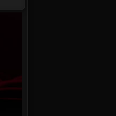
HBO Max
3
Healing
15
Heist
25
Historical
7
History ประวัติศาสตร์
53
Holiday
2
Horror สยองขวัญ
379
Human
49
Inspirational แรงบันดาลใจ
156
Investigation
33