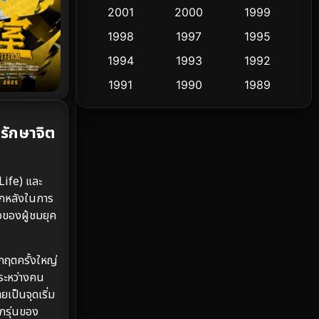
2001
2000
1999
Culture
9
1998
1997
1995
Dance เต้น
1994
1993
1992
10
1991
1990
1989
Detective สืบสวน
58
1988
1986
1985
Detective สืบสวน
70
รักษาจิต
1983
1982
1981
1978
1974
1971
Disaster
13
Life) และ
1962
Disney+
4
ฉากหลังในการ
ใจของผู้ชมยุค
Documentary สารคดี
93
Drama ดราม่า
(1,426)
กฤตครั้งใหญ่
ดระหว่างคน
Dystopian
16
ยเป็นจุดเริ่ม
กรุ่นของ