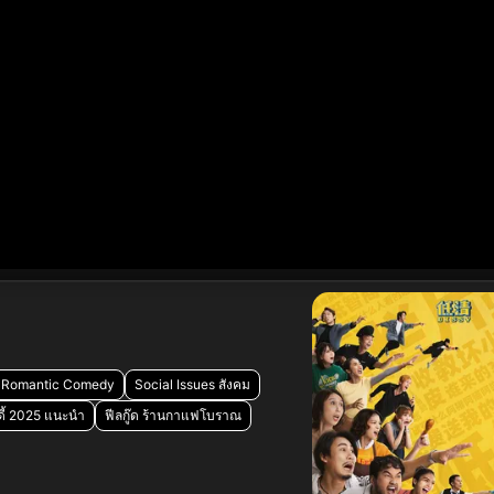
Romantic Comedy
Social Issues สังคม
ี้ 2025 แนะนำ
ฟีลกู๊ด ร้านกาแฟโบราณ