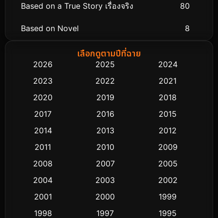
Based on a True Story เรื่องจริง
80
Based on Novel
8
Biography ชีวิตจริง
76
เลือกดูตามปีที่ฉาย
2026
2025
2024
Black Comedy
323
2023
2022
2021
Classic หนังคลาสสิก
48
2020
2019
2018
2017
2016
2015
Comedy ตลก
453
2014
2013
2012
Coming-of-age ชีวิตวัยรุ่น
64
2011
2010
2009
Crime อาชญากรรม
530
2008
2007
2005
2004
2003
2002
Cult Film
4
2001
2000
1999
Culture
9
1998
1997
1995