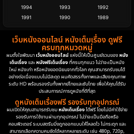
Dance เต้น
1994
1993
1992
10
1991
1990
1989
Detective สืบสวน
62
1988
1986
1985
Detective สืบสวน
76
เว็บหนังออนไลน์ หนังเต็มเรื่อง ดูฟรี
1983
1982
1981
ครบทุกหมวดหมู่
1978
1974
1971
Disaster
13
ผมตั้งใจพัฒนา
เว็บหนังออนไลน์
แห่งนี้ให้เป็นศูนย์รวมของ
หนัง
1962
เต็มเรื่อง
และ
หนังฟรีเต็มเรื่อง
ที่ครบทุกแนว ไม่ว่าจะเป็นหนัง
Disney+
4
ใหม่ หนังเก่า หรือหนังยอดนิยมจากทั่วโลก คุณสามารถรับชมได้
Documentary สารคดี
95
อย่างต่อเนื่องแบบไม่มีสะดุด ผมคัดสรรทั้งภาพและเสียงคุณภาพ
ระดับ HD พร้อมรองรับทั้งพากย์ไทยและซับไทย เพื่อให้คุณได้รับ
Drama ดราม่า
(1,504)
ประสบการณ์การดูหนังที่ดีที่สุด
ดูหนังเต็มเรื่องฟรี รองรับทุกอุปกรณ์
Dystopian
16
ผมเปิดให้คุณสามารถรับชม
หนังเต็มเรื่อง
ได้ฟรี โดยไม่มีค่าใช้จ่าย
รองรับการใช้งานผ่านทุกอุปกรณ์ ไม่ว่าจะเป็นมือถือหรือ
Emotional
61
คอมพิวเตอร์ ระบบสตรีมมิ่งถูกออกแบบให้โหลดไว ไม่กระตุก และ
สามารถเลือกความคมชัดได้หลากหลายระดับ เช่น 480p, 720p,
Epic มหากาพย์
225