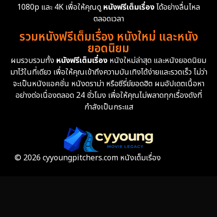
1080p และ 4K เพื่อให้คุณดู
หนังฟรีเต็มเรื่อง
ได้อย่างลื่นไหล
Erotic
36
ตลอดเวลา
รวมหนังฟรีเต็มเรื่อง หนังใหม่ และหนัง
Family ครอบครัว
372
ยอดนิยม
ผมรวบรวมทั้ง
หนังฟรีเต็มเรื่อง
หนังใหม่ล่าสุด และหนังยอดนิยม
Fantasy จินตนาการ
339
มาไว้ในที่เดียว เพื่อให้คุณเข้าถึงความบันเทิงได้ง่ายและรวดเร็ว ไม่ว่า
จะเป็นหนังแอคชั่น หนังดราม่า หรือซีรี่ย์ยอดฮิต ผมอัปเดตเนื้อหา
Fiction
9
อย่างต่อเนื่องตลอด 24 ชั่วโมง เพื่อให้คุณไม่พลาดทุกเรื่องดังที่
กำลังเป็นกระแส
Film
57
Gothic
3
Grief
7
© 2026 cyyoungpitchers.com หนังเต็มเรื่อง
HBO GO
6
HBO Max
3