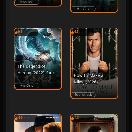
ความจริงคือคมดาบ และ
ร้าย
พากย์ไทย
การสารภาพคือจุดเริ่มต้น
พากย์ไทย
ของโศกนาฏกรรม
9.3
6.5
The Legend of
Herring (2022) ตำนาน
How to Make a
ปลาแฮร์ริ่ง
Killing (2026)
พากย์ไทย
Soundtrack
4.9
4.3