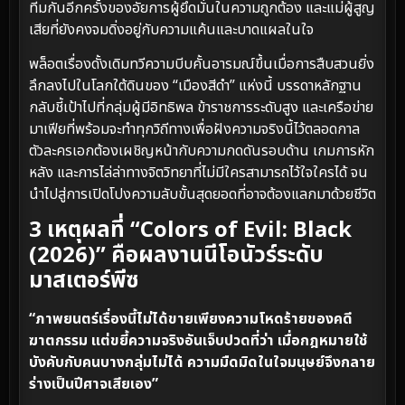
ทีมกันอีกครั้งของอัยการผู้ยึดมั่นในความถูกต้อง และแม่ผู้สูญ
เสียที่ยังคงจมดิ่งอยู่กับความแค้นและบาดแผลในใจ
พล็อตเรื่องดั้งเดิมทวีความบีบคั้นอารมณ์ขึ้นเมื่อการสืบสวนยิ่ง
ลึกลงไปในโลกใต้ดินของ “เมืองสีดำ” แห่งนี้ บรรดาหลักฐาน
กลับชี้เป้าไปที่กลุ่มผู้มีอิทธิพล ข้าราชการระดับสูง และเครือข่าย
มาเฟียที่พร้อมจะทำทุกวิถีทางเพื่อฝังความจริงนี้ไว้ตลอดกาล
ตัวละครเอกต้องเผชิญหน้ากับความกดดันรอบด้าน เกมการหัก
หลัง และการไล่ล่าทางจิตวิทยาที่ไม่มีใครสามารถไว้ใจใครได้ จน
นำไปสู่การเปิดโปงความลับขั้นสุดยอดที่อาจต้องแลกมาด้วยชีวิต
3 เหตุผลที่ “Colors of Evil: Black
(2026)” คือผลงานนีโอนัวร์ระดับ
มาสเตอร์พีซ
“ภาพยนตร์เรื่องนี้ไม่ได้ขายเพียงความโหดร้ายของคดี
ฆาตกรรม แต่ขยี้ความจริงอันเจ็บปวดที่ว่า เมื่อกฎหมายใช้
บังคับกับคนบางกลุ่มไม่ได้ ความมืดมิดในใจมนุษย์จึงกลาย
ร่างเป็นปีศาจเสียเอง”