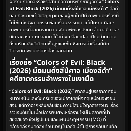
ผลงานภาคต่อหรือซีรีส์สานต่อความระทึกขวัญอย่าง
“Colors
of Evil: Black (2026) มืดมนดั่งสีปีศาจ เมืองสีดำ”
คือคำ
ตอบที่จะมาเขย่าจิตวิญญาณของผู้ชมในปีนี้ ภาพยนตร์เรื่องนี้
ไม่ใช่แค่หนังฆาตกรรมซ่อนเงื่อนธรรมดา แต่เป็นงานศิลปะ
ภาพยนตร์ที่ลอกคราบความฟอนเฟะของสังคม อำนาจมืด และ
ตัณหาของมนุษย์ออกมาได้อย่างเปลือยเปล่า เปี่ยมด้วยความ
ตึงเครียดเชิงจิตวิทยาชั้นสูงและชั้นเชิงการเล่าเรื่องที่นัก
วิจารณ์ภาพยนตร์ต่างต้องยอมสยบ
เรื่องย่อ “Colors of Evil: Black
(2026) มืดมนดั่งสีปีศาจ เมืองสีดำ”
คดีฆาตกรรมอำพรางในเงามืด
“Colors of Evil: Black (2026)”
พากลับสู่บรรยากาศอัน
หนาวเหน็บและตึงเครียดของเมืองชายฝั่งที่ดูเหมือนจะเงียบ
สงบ แต่ทว่าฉากหลังกลับซ่อนความโสมมไว้ทุกตารางนิ้ว เรื่อง
ราวเริ่มต้นขึ้นเมื่อมีการพบศพเหยื่อรายใหม่ในสภาพที่น่า
สยดสยอง ซึ่งมีรูปแบบและแผนประทุษกรรม (MO) ที่
คล้ายคลึงกับคดีสะเทือนขวัญในอดีต นำไปสู่การกลับมาแท็ก