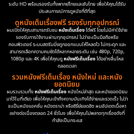
ระดับ HD พร้อมรองรับทั้งพากย์ไทยและซับไทย เพื่อให้คุณได้รับ
Drama ดราม่า
(1,504)
ประสบการณ์การดูหนังที่ดีที่สุด
ดูหนังเต็มเรื่องฟรี รองรับทุกอุปกรณ์
Dystopian
16
ผมเปิดให้คุณสามารถรับชม
หนังเต็มเรื่อง
ได้ฟรี โดยไม่มีค่าใช้จ่าย
รองรับการใช้งานผ่านทุกอุปกรณ์ ไม่ว่าจะเป็นมือถือหรือ
Emotional
61
คอมพิวเตอร์ ระบบสตรีมมิ่งถูกออกแบบให้โหลดไว ไม่กระตุก และ
สามารถเลือกความคมชัดได้หลากหลายระดับ เช่น 480p, 720p,
Epic มหากาพย์
225
1080p และ 4K เพื่อให้คุณดู
หนังฟรีเต็มเรื่อง
ได้อย่างลื่นไหล
Erotic
36
ตลอดเวลา
รวมหนังฟรีเต็มเรื่อง หนังใหม่ และหนัง
Family ครอบครัว
372
ยอดนิยม
ผมรวบรวมทั้ง
หนังฟรีเต็มเรื่อง
หนังใหม่ล่าสุด และหนังยอดนิยม
Fantasy จินตนาการ
339
มาไว้ในที่เดียว เพื่อให้คุณเข้าถึงความบันเทิงได้ง่ายและรวดเร็ว ไม่ว่า
จะเป็นหนังแอคชั่น หนังดราม่า หรือซีรี่ย์ยอดฮิต ผมอัปเดตเนื้อหา
Fiction
9
อย่างต่อเนื่องตลอด 24 ชั่วโมง เพื่อให้คุณไม่พลาดทุกเรื่องดังที่
กำลังเป็นกระแส
Film
57
Gothic
3