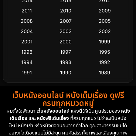
2014
2013
2012
Coming-of-age ชีวิตวัยรุ่น
64
2011
2010
2009
Crime อาชญากรรม
530
2008
2007
2005
2004
2003
2002
Cult Film
4
2001
2000
1999
Culture
9
1998
1997
1995
Dance เต้น
1994
1993
1992
10
1991
1990
1989
Detective สืบสวน
62
1988
1986
1985
Detective สืบสวน
76
เว็บหนังออนไลน์ หนังเต็มเรื่อง ดูฟรี
1983
1982
1981
ครบทุกหมวดหมู่
1978
1974
1971
Disaster
13
ผมตั้งใจพัฒนา
เว็บหนังออนไลน์
แห่งนี้ให้เป็นศูนย์รวมของ
หนัง
1962
เต็มเรื่อง
และ
หนังฟรีเต็มเรื่อง
ที่ครบทุกแนว ไม่ว่าจะเป็นหนัง
Disney+
4
ใหม่ หนังเก่า หรือหนังยอดนิยมจากทั่วโลก คุณสามารถรับชมได้
Documentary สารคดี
95
อย่างต่อเนื่องแบบไม่มีสะดุด ผมคัดสรรทั้งภาพและเสียงคุณภาพ