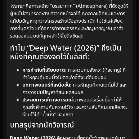
Water
คือการสร้าง “บรรยากาศ” (Atmosphere) ที่ดึงดูดให้
ผู้ชมไม่สามารถละสายตาจากหน้าจอได้ ทุกฉากแอ็คชั่นและการ
แก้ปมปัญหาถูกวางโครงสร้างไว้อย่างประณีต ไม่ใช่แค่เพียง
การตื่นตกใจ แต่คือการท้าทายตรรกะและสัญชาตญาณเอาตัว
รอดของมนุษย์ที่ถูกผลักให้ไปถึงขีดสุด
ทำไม “Deep Water (2026)” ถึงเป็น
หนังที่คุณต้องจดไว้ในลิสต์:
การกำกับที่เฉียบขาด:
การควบคุมจังหวะ (Pacing) ที่
ทำให้คุณลุ้นจนนั่งไม่ติดเก้าอี้ตั้งแต่ต้นจนจบ
บทภาพยนตร์ที่เหนือชั้น:
การหักมุมที่คาดเดาไม่ได้ และ
การวางปมปัญหาที่สมเหตุสมผล
ประสบการณ์ทางอารมณ์:
ภาพยนตร์เรื่องนี้จะทำให้
คุณตั้งคำถามกับความไว้ใจ และความลับที่คนเราเลือกจะ
ซ่อนไว้ใต้ “น้ำนิ่ง” ของชีวิต
บทสรุปจากนักวิจารณ์
Deep Water (2026)
คือผลงานที่ตอกย้ำว่าภาพยนตร์แนว