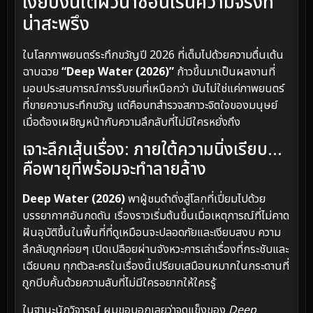
เงียบงันใต้ผิวน้ำซ่อนเร้นความจริงที่
น่าสะพรึง
ในโลกภาพยนตร์ระทึกขวัญปี 2026 ที่เต็มไปด้วยความตื่นเต้น
ฉาบฉวย
“Deep Water (2026)”
ก้าวขึ้นมาเป็นผลงานที่
มอบประสบการณ์การรับชมที่เหนือกว่า มันไม่ใช่แค่ภาพยนตร์
ที่ขายความระทึกขวัญ แต่คือบทสำรวจสภาวะจิตใจของมนุษย์
เมื่อต้องเผชิญหน้ากับความลึกลับที่ไม่มีใครหยั่งถึง
เจาะลึกเส้นเรื่อง: ภายใต้ความนิ่งเรียบ…
คือพายุที่พร้อมจะทำลายล้าง
Deep Water (2026)
พาผู้ชมดำดิ่งสู่โลกที่เปี่ยมไปด้วย
บรรยากาศอันกดดัน เรื่องราวเริ่มต้นขึ้นเมื่อเหตุการณ์ที่ไม่คาด
ฝันอุบัติขึ้นในพื้นที่ที่ดูเหมือนจะปลอดภัยและเงียบสงบ ความ
ลึกลับถูกค่อยๆ เปิดเปลือยผ่านจังหวะการเล่าเรื่องที่กระชับและ
เฉียบคม ทุกตัวละครในเรื่องนี้เปรียบเสมือนหมากในกระดานที่
ถูกบีบคั้นด้วยความลับที่ไม่มีใครอยากให้ใครรู้
ในฐานะนักวิจารณ์ ผมขอบอกเลยว่าจุดแข็งของ
Deep