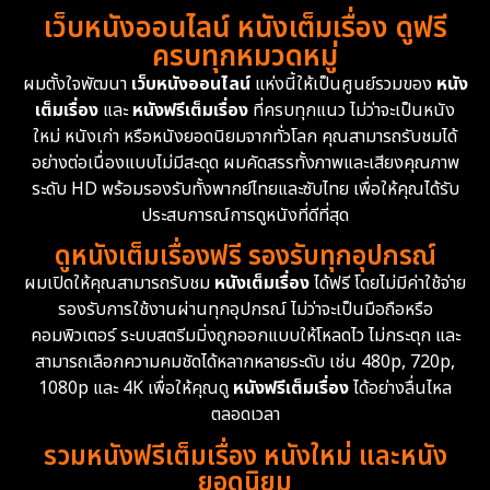
Detective สืบสวน
59
เว็บหนังออนไลน์ หนังเต็มเรื่อง ดูฟรี
1983
1982
1981
ครบทุกหมวดหมู่
1978
1974
1971
Disaster
13
ผมตั้งใจพัฒนา
เว็บหนังออนไลน์
แห่งนี้ให้เป็นศูนย์รวมของ
หนัง
1962
เต็มเรื่อง
และ
หนังฟรีเต็มเรื่อง
ที่ครบทุกแนว ไม่ว่าจะเป็นหนัง
Disney+
4
ใหม่ หนังเก่า หรือหนังยอดนิยมจากทั่วโลก คุณสามารถรับชมได้
Documentary สารคดี
94
อย่างต่อเนื่องแบบไม่มีสะดุด ผมคัดสรรทั้งภาพและเสียงคุณภาพ
ระดับ HD พร้อมรองรับทั้งพากย์ไทยและซับไทย เพื่อให้คุณได้รับ
Drama ดราม่า
(1,451)
ประสบการณ์การดูหนังที่ดีที่สุด
ดูหนังเต็มเรื่องฟรี รองรับทุกอุปกรณ์
Dystopian
16
ผมเปิดให้คุณสามารถรับชม
หนังเต็มเรื่อง
ได้ฟรี โดยไม่มีค่าใช้จ่าย
รองรับการใช้งานผ่านทุกอุปกรณ์ ไม่ว่าจะเป็นมือถือหรือ
Emotional
61
คอมพิวเตอร์ ระบบสตรีมมิ่งถูกออกแบบให้โหลดไว ไม่กระตุก และ
สามารถเลือกความคมชัดได้หลากหลายระดับ เช่น 480p, 720p,
Epic มหากาพย์
216
1080p และ 4K เพื่อให้คุณดู
หนังฟรีเต็มเรื่อง
ได้อย่างลื่นไหล
Erotic
36
ตลอดเวลา
รวมหนังฟรีเต็มเรื่อง หนังใหม่ และหนัง
Family ครอบครัว
360
ยอดนิยม