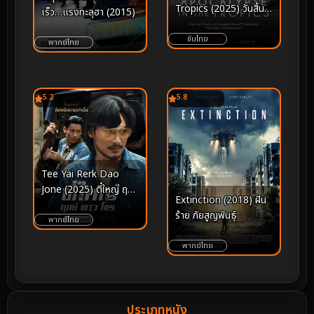
Tropics (2025) วันสิ้น
เร็ว…แรงทะลุฮา (2015)
โลกในเขตร้อน
ซับไทย
พากย์ไทย
5.2
5.8
Tee Yai Rerk Dao
Jone (2025) ตี๋ใหญ่ ฤกษ์
Extinction (2018) ฝัน
ดาว โจร
ร้าย ภัยสูญพันธุ์
พากย์ไทย
พากย์ไทย
ประเภทหนัง