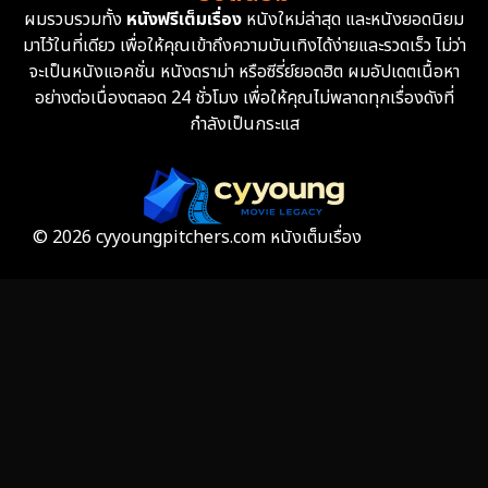
ผมรวบรวมทั้ง
หนังฟรีเต็มเรื่อง
หนังใหม่ล่าสุด และหนังยอดนิยม
Fantasy จินตนาการ
327
มาไว้ในที่เดียว เพื่อให้คุณเข้าถึงความบันเทิงได้ง่ายและรวดเร็ว ไม่ว่า
จะเป็นหนังแอคชั่น หนังดราม่า หรือซีรี่ย์ยอดฮิต ผมอัปเดตเนื้อหา
Fiction
9
อย่างต่อเนื่องตลอด 24 ชั่วโมง เพื่อให้คุณไม่พลาดทุกเรื่องดังที่
กำลังเป็นกระแส
Film
57
Gothic
3
Grief
7
© 2026 cyyoungpitchers.com หนังเต็มเรื่อง
HBO GO
6
HBO Max
3
Healing
15
Heist
25
Historical
7