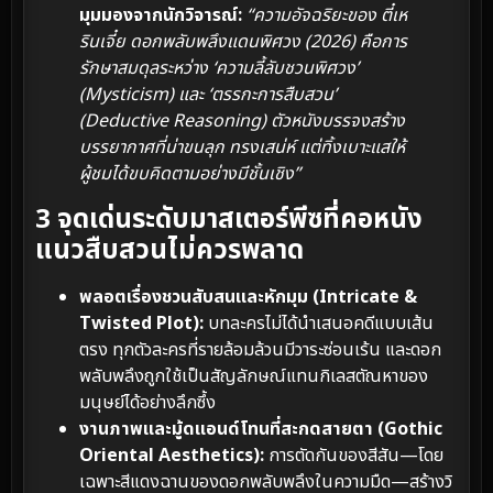
มุมมองจากนักวิจารณ์:
“ความอัจฉริยะของ ตี๋เห
รินเจี๋ย ดอกพลับพลึงแดนพิศวง (2026) คือการ
รักษาสมดุลระหว่าง ‘ความลี้ลับชวนพิศวง’
(Mysticism) และ ‘ตรรกะการสืบสวน’
(Deductive Reasoning) ตัวหนังบรรจงสร้าง
บรรยากาศที่น่าขนลุก ทรงเสน่ห์ แต่ทิ้งเบาะแสให้
ผู้ชมได้ขบคิดตามอย่างมีชั้นเชิง”
3 จุดเด่นระดับมาสเตอร์พีซที่คอหนัง
แนวสืบสวนไม่ควรพลาด
พลอตเรื่องชวนสับสนและหักมุม (Intricate &
Twisted Plot):
บทละครไม่ได้นำเสนอคดีแบบเส้น
ตรง ทุกตัวละครที่รายล้อมล้วนมีวาระซ่อนเร้น และดอก
พลับพลึงถูกใช้เป็นสัญลักษณ์แทนกิเลสตัณหาของ
มนุษย์ได้อย่างลึกซึ้ง
งานภาพและมู้ดแอนด์โทนที่สะกดสายตา (Gothic
Oriental Aesthetics):
การตัดกันของสีสัน—โดย
เฉพาะสีแดงฉานของดอกพลับพลึงในความมืด—สร้างวิ