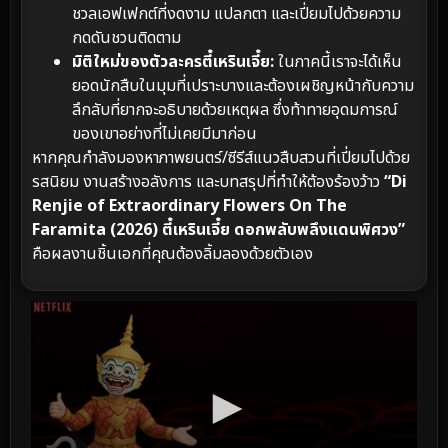
ชวลเอฟเฟกต์ที่งดงาม แปลกตา และเปี่ยมไปด้วยความ
กดดันชวนติดตาม
มิติใหม่ของตัวละครตี๋เหรินเจี๋ย:
ในภาคนี้เราจะได้เห็น
ยอดนักสืบในมุมที่เปราะบางและต้องเผชิญหน้ากับความ
ลึกลับที่ยากจะอธิบายด้วยเหตุผล ซึ่งท้าทายอุดมการณ์
ของเขาอย่างที่ไม่เคยมีมาก่อน
หากคุณกำลังมองหาภาพยนตร์/ซีรีส์แนวสืบสวนที่เปี่ยมไปด้วย
รสนิยม งานสร้างอลังการ และบทสรุปที่ทำให้ต้องร้องว้าว
“Di
Renjie of Extraordinary Flowers On The
Faramita (2026) ตี๋เหรินเจี๋ย ดอกพลับพลึงแดนพิศวง”
คือผลงานชิ้นเอกที่คุณต้องลิ้มลองด้วยตัวเอง