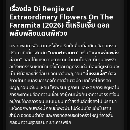
เรื่องย่อ Di Renjie of
Extraordinary Flowers On The
Faramita (2026) ตี๋เหรินเจี๋ย ดอก
พลับพลึงแดนพิศวง
มหากาพย์การสืบสวนครั้งใหม่เริ่มต้นขึ้นเมื่อเกิดคดีฆาตกรรม
ปริศนาที่เกี่ยวพันกับ
“ดอกฟารามิตา”
หรือ
“ดอกพลับพลึง
สีชาด”
ดอกไม้แห่งความตายตามตำนานโบราณที่บานสะพรั่ง
อย่างผิดธรรมชาตินำมาซึ่งโศกนาฏกรรมต่อเนื่องที่ดูเหมือนจะ
เป็นฝีมือของสิ่งลี้ลับ ยอดนักสืบพญายม
“ตี๋เหรินเจี๋ย”
ต้อง
ก้าวเข้ามาแบกรับภารกิจท้าทายอำนาจมืด เขาต้องใช้ทั้งสติ
ปัญญาอันเฉียบแหลม ไหวพริบปฏิภาณ และหลักการเหตุผลใน
การกะเทาะเปลือกความเชื่อของผู้คนเพื่อค้นหาความจริงที่ซ่อน
อยู่ภายใต้กลลวงอันแนบเนียน ทว่ายิ่งสืบลึกซึ้งลงไป ปริศนา
แห่งดอกพลับพลึงนี้กลับยิ่งพัวพันไปถึงปมขัดแย้งในราช
สำนัก อดีตอันดำมืด และการทดสอบจิตใจครั้งใหญ่ที่อาจสั่น
คลอนความยุติธรรมที่เขาเคารพรัก