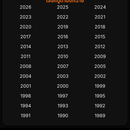
เลือกดูตามปีที่ฉาย
2026
2025
2024
Black Comedy
303
2023
2022
2021
Classic หนังคลาสสิก
48
2020
2019
2018
2017
2016
2015
Comedy ตลก
435
2014
2013
2012
Coming-of-age ชีวิตวัยรุ่น
63
2011
2010
2009
Crime อาชญากรรม
511
2008
2007
2005
2004
2003
2002
Cult Film
4
2001
2000
1999
Culture
9
1998
1997
1995
Dance เต้น
1994
1993
1992
10
1991
1990
1989
Detective สืบสวน
72
1988
1986
1985