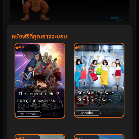
หนังฟรีที่คุณอาจจะชอบ
8.0
6.5
30+ Soht On Sale
The Legend of Hei 2
30+ โสด On Sale
เฮย ภูตแมวมหัศจรรย์ 2
(2011)
(2025)
พากย์ไทย
Soundtrack
4.8
7.1