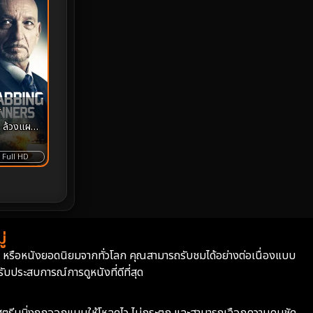
Monster
25
Movie Collection
3
Musical เพลง
64
r
Mystery ลึกลับ
367
 ล้วงแผน
nature
4
Full HD
Parody
3
Period ย้อนยุค
93
่
Political การเมือง
20
่า หรือหนังยอดนิยมจากทั่วโลก คุณสามารถรับชมได้อย่างต่อเนื่องแบบ
บประสบการณ์การดูหนังที่ดีที่สุด
Political การเมือง
41