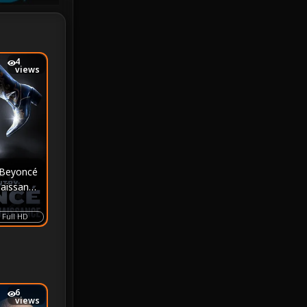
iQIYI
18
Kids
16
4
views
LGBTQ
5
Love
25
Martial
6
 Beyoncé
Martial Arts
36
naissance
marvel
2
Full HD
Melodrama
6
Military
7
6
views
MONOMAX
1