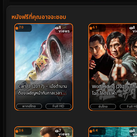
Volume
90%
หนังฟรีที่คุณอาจจะชอบ
7.0
8
6.1
8
views
v
Cars 3 (2017) – เมื่อตำนาน
Wolf Hiding (2023) แก๊
ต้องเผชิญหน้ากับกาลเวลา
โฉด โคตรระห่ำ
และบทพิสูจน์แห่งจิตวิญญาณ
แชมป์ผู้ไม่ยอมแพ้
พากย์ไทย
Full HD
ซับไทย
Full H
3.6
7
6.4
8
views
v