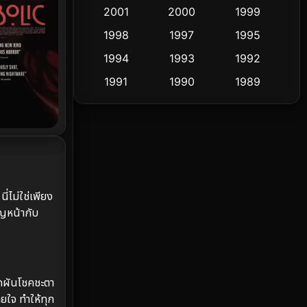
2001
2000
1999
Culture
9
1998
1997
1995
Dance เต้น
1994
1993
1992
10
1991
1990
1989
Detective สืบสวน
72
1988
1986
1985
Detective สืบสวน
59
1983
1982
1981
1978
1974
1971
Disaster
13
1962
Disney+
4
่ไม่ใช่เพียง
ญหน้ากับ
Documentary สารคดี
94
Drama ดราม่า
(1,451)
Dystopian
16
ิกผันโชคชะตา
ยใจ ทำให้ทุก