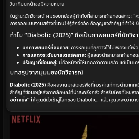
วินาทีบนหน้าจอมีความหมาย
ในฐานะนักวิจารณ์ ผมขอยกย่องผู้กำกับที่สามารถถ่ายทอดสภาวะ “ค
การออกแบบงานสร้างที่ชวนให้รู้สึกอึดอัด คือกุญแจสำคัญที่ทำให้
D
ทำไม “Diabolic (2025)” ถึงเป็นภาพยนตร์ที่นักวิ
บทภาพยนตร์ที่คมคาย:
การหักมุมที่ถูกวางไว้ไม่เพียงแต่เพื
การแสดงระดับมาสเตอร์คลาส:
ผู้แสดงนำสามารถถ่ายทอดค
ปรัชญาที่ซ่อนอยู่:
นี่คือหนังที่ให้มากกว่าความกลัว แต่เป็
บทสรุปจากมุมมองนักวิจารณ์
Diabolic (2025)
คือผลงานมาสเตอร์พีซที่ควรค่าแก่การนำมาถกเถียง
สำคัญที่ซ่อนอยู่หลังภาพลักษณ์ที่น่าสะพรึงกลัว สำหรับใครที่โ
อย่างยิ่ง”
ให้คุณตีตั๋วเข้าสู่โลกของ Diabolic… แล้วคุณจะพบว่าบางครั้