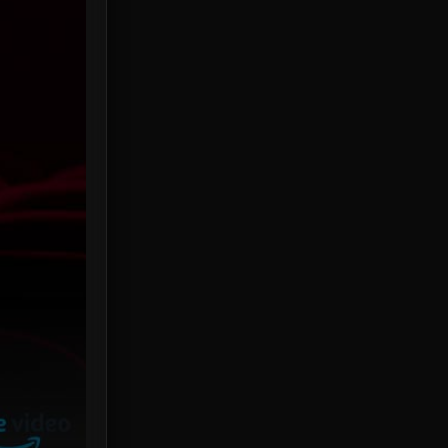
HBO Max
3
Healing
15
Heist
25
Historical
7
History ประวัติศาสตร์
53
Holiday
2
Horror สยองขวัญ
384
Human
49
Inspirational แรงบันดาลใจ
156
Investigation
33