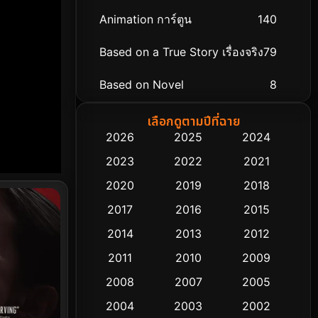
Animation การ์ตูน
140
Based on a True Story เรื่องจริง
79
Based on Novel
8
Biography ชีวิตจริง
75
เลือกดูตามปีที่ฉาย
2026
2025
2024
Black Comedy
303
2023
2022
2021
Classic หนังคลาสสิก
48
2020
2019
2018
2017
2016
2015
Comedy ตลก
435
2014
2013
2012
Coming-of-age ชีวิตวัยรุ่น
63
2011
2010
2009
Crime อาชญากรรม
511
2008
2007
2005
2004
2003
2002
Cult Film
4