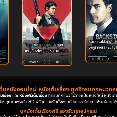
Backstabbing fo
The Ruthless (2019) คน
Beginners (2018)
ใหญ่ต้องโหด – มหากาพย์
ล่าทรยศ
ความทะเยอทะยานบนกองซาก
พากย์ไทย
D
ปรักหักพังแห่งมิลาน
พากย์ไทย
Full HD
เว็บหนังออนไลน์ หนังเต็มเรื่อง ดูฟรีครบทุกหมวดหมู
มเรื่อง
และ
หนังฟรีเต็มเรื่อง
ที่ครบทุกแนว ไม่ว่าจะเป็นหนังใหม่ หนังเก
สียงคุณภาพระดับ HD พร้อมรองรับทั้งพากย์ไทยและซับไทย เพื่อให้คุณได้รั
ดูหนังเต็มเรื่องฟรี รองรับทุกอุปกรณ์