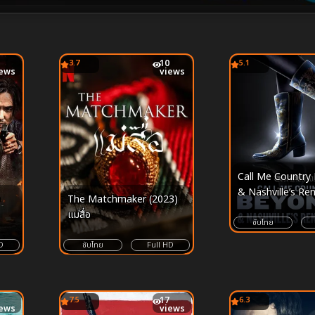
3.7
10
5.1
iews
views
Call Me Country
& Nashville’s Re
ง
The Matchmaker (2023)
(2024)
แม่สื่อ
ซับไทย
D
ซับไทย
Full HD
7.5
17
6.3
iews
views