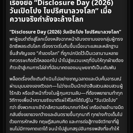
เรื่องย่อ “Disclosure Day (2026)
วันเปิดโปง ไขปริศนาลวงโลก” เมื่อ
ความจริงกำลังจะล้างโลก
“Disclosure Day (2026) วันเปิดโปง ไขปริศนาลวงโลก”
พาผู้ชมดำดิ่งสู่โลกเบื้องหลังฉากหน้าอันงดงามของกลุ่มผู้ทรง
อิทธิพลระดับโลก เรื่องราวเริ่มต้นขึ้นเมื่อเบาะแสและหลักฐาน
ชิ้นสำคัญของ “คำลวงโลก” ที่ถูกปกปิดไว้เป็นเวลานานหลาย
ทศวรรษเกิดรั่วไหลออกไป นำไปสู่ชนวนเหตุที่บีบให้ทุกฝ่ายต้อง
ก้าวเข้าสู่เกมการไล่ล่าที่มีอนาคตของมนุษยชาติเป็นเดิมพัน
พล็อตเรื่องดั้งเดิมดำเนินไปอย่างชาญฉลาดและบีบคั้นอารมณ์
ผ่านมุมมองของตัวเอก—ไม่ว่าจะเป็นนักข่าวสืบสวนสอบสวนผู้
ไร้กลัว หรือเจ้าหน้าที่วงในผู้กุมความลับ—ที่ต้องพยายามทำทุก
วิถีทางเพื่อนำความจริงมาตีแผ่ให้โลกได้รับรู้ใน “วันเปิดโปง”
ทว่า ยิ่งพวกเขาเข้าใกล้ความจริงมากเท่าไหร่ เครือข่ายอำนาจมืด
กลับยิ่งขยายวงกว้างและอันตรายขึ้นทุกนาที ทุกย่างก้าวเต็มไป
ด้วยการหักหลัง ทฤษฎีสมคบคิด และการต่อสู้ทางจิตวิทยาที่ผู้
ชมไม่มีทางคาดเดาได้ จนนำไปสู่บทสรุปอันทรงพลังที่จะทำให้