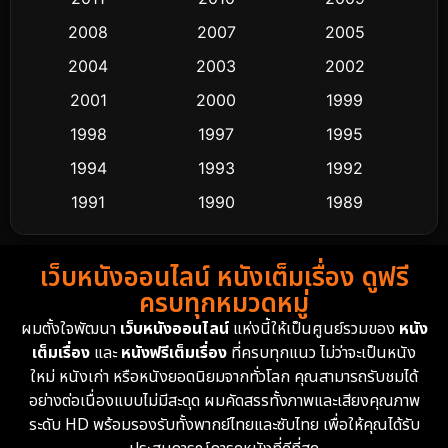
Crime อาชญากรรม
511
2008
2007
2005
2004
2003
2002
Cult Film
4
2001
2000
1999
Culture
9
1998
1997
1995
Dance เต้น
1994
1993
1992
10
1991
1990
1989
Detective สืบสวน
72
1988
1986
1985
Detective สืบสวน
59
เว็บหนังออนไลน์ หนังเต็มเรื่อง ดูฟรี
1983
1982
1981
ครบทุกหมวดหมู่
1978
1974
1971
Disaster
13
ผมตั้งใจพัฒนา
เว็บหนังออนไลน์
แห่งนี้ให้เป็นศูนย์รวมของ
หนัง
1962
เต็มเรื่อง
และ
หนังฟรีเต็มเรื่อง
ที่ครบทุกแนว ไม่ว่าจะเป็นหนัง
Disney+
4
ใหม่ หนังเก่า หรือหนังยอดนิยมจากทั่วโลก คุณสามารถรับชมได้
Documentary สารคดี
94
อย่างต่อเนื่องแบบไม่มีสะดุด ผมคัดสรรทั้งภาพและเสียงคุณภาพ
ระดับ HD พร้อมรองรับทั้งพากย์ไทยและซับไทย เพื่อให้คุณได้รับ
Drama ดราม่า
(1,451)