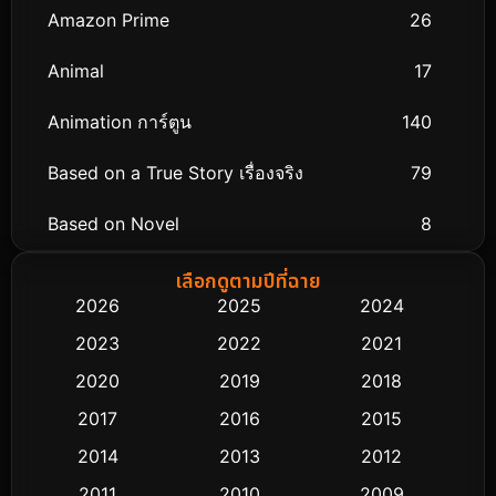
Amazon Prime
26
Animal
17
Animation การ์ตูน
140
Based on a True Story เรื่องจริง
79
Based on Novel
8
Biography ชีวิตจริง
75
เลือกดูตามปีที่ฉาย
2026
2025
2024
Black Comedy
303
2023
2022
2021
Classic หนังคลาสสิก
48
2020
2019
2018
2017
2016
2015
Comedy ตลก
435
2014
2013
2012
Coming-of-age ชีวิตวัยรุ่น
63
2011
2010
2009