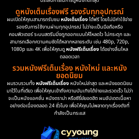
ประสบการณ์การดูหนังที่ดีที่สุด
ดูหนังเต็มเรื่องฟรี รองรับทุกอุปกรณ์
Dystopian
16
ผมเปิดให้คุณสามารถรับชม
หนังเต็มเรื่อง
ได้ฟรี โดยไม่มีค่าใช้จ่าย
รองรับการใช้งานผ่านทุกอุปกรณ์ ไม่ว่าจะเป็นมือถือหรือ
Emotional
61
คอมพิวเตอร์ ระบบสตรีมมิ่งถูกออกแบบให้โหลดไว ไม่กระตุก และ
สามารถเลือกความคมชัดได้หลากหลายระดับ เช่น 480p, 720p,
Epic มหากาพย์
216
1080p และ 4K เพื่อให้คุณดู
หนังฟรีเต็มเรื่อง
ได้อย่างลื่นไหล
Erotic
36
ตลอดเวลา
รวมหนังฟรีเต็มเรื่อง หนังใหม่ และหนัง
Family ครอบครัว
360
ยอดนิยม
ผมรวบรวมทั้ง
หนังฟรีเต็มเรื่อง
หนังใหม่ล่าสุด และหนังยอดนิยม
Fantasy จินตนาการ
327
มาไว้ในที่เดียว เพื่อให้คุณเข้าถึงความบันเทิงได้ง่ายและรวดเร็ว ไม่ว่า
จะเป็นหนังแอคชั่น หนังดราม่า หรือซีรี่ย์ยอดฮิต ผมอัปเดตเนื้อหา
Fiction
9
อย่างต่อเนื่องตลอด 24 ชั่วโมง เพื่อให้คุณไม่พลาดทุกเรื่องดังที่
กำลังเป็นกระแส
Film
57
Gothic
3