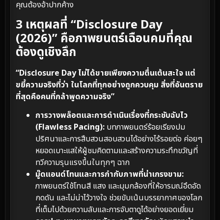
คุณต้องอ้าปากค้าง
3 เหตุผลที่ “Disclosure Day
(2026)” คือภาพยนตร์เฉือนคมที่คุณ
ต้องดูเชิงลึก
“Disclosure Day ไม่ได้ขายเพียงความตื่นเต้นสะใจ แต่
ขยี้ความจริงที่ว่า ในโลกที่ทุกอย่างถูกควบคุม สิ่งที่อันตราย
ที่สุดคือคนที่กล้าพูดความจริง”
การวางพล็อตและการดำเนินเรื่องที่กระชับฉับไว
(Flawless Pacing):
บทภาพยนตร์ร้อยเรียงปม
ปริศนาและการสืบสวนสอบสวนได้อย่างไร้รอยต่อ ค่อยๆ
หยอดเบาะแสให้ผู้ชมคิดตามและสร้างความระทึกขวัญที่
ทวีความรุนแรงขึ้นในทุกๆ ฉาก
มู๊ดแอนด์โทนและการกำกับภาพที่น่าเกรงขาม:
ภาพยนตร์ใช้โทนสี แสง และมุมกล้องที่ให้อารมณ์อึดอัด
กดดัน และไม่น่าไว้วางใจ ช่วยขับเน้นบรรยากาศของโลก
ที่เต็มไปด้วยความลับและการจับตาดูได้อย่างยอดเยี่ยม