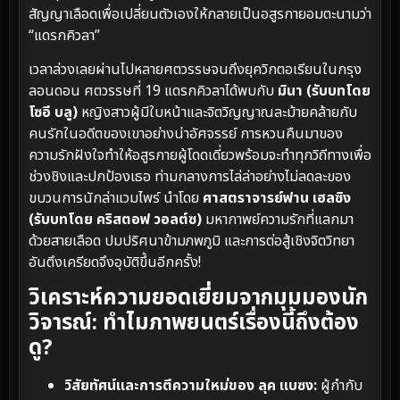
สัญญาเลือดเพื่อเปลี่ยนตัวเองให้กลายเป็นอสูรกายอมตะนามว่า
“แดรกคิวลา”
เวลาล่วงเลยผ่านไปหลายศตวรรษจนถึงยุควิกตอเรียนในกรุง
ลอนดอน ศตวรรษที่ 19 แดรกคิวลาได้พบกับ
มินา (รับบทโดย
โซอี บลู)
หญิงสาวผู้มีใบหน้าและจิตวิญญาณละม้ายคล้ายกับ
คนรักในอดีตของเขาอย่างน่าอัศจรรย์ การหวนคืนมาของ
ความรักฝังใจทำให้อสูรกายผู้โดดเดี่ยวพร้อมจะทำทุกวิถีทางเพื่อ
ช่วงชิงและปกป้องเธอ ท่ามกลางการไล่ล่าอย่างไม่ลดละของ
ขบวนการนักล่าแวมไพร์ นำโดย
ศาสตราจารย์ฟาน เฮลซิง
(รับบทโดย คริสตอฟ วอลต์ซ)
มหากาพย์ความรักที่แลกมา
ด้วยสายเลือด ปมปริศนาข้ามภพภูมิ และการต่อสู้เชิงจิตวิทยา
อันตึงเครียดจึงอุบัติขึ้นอีกครั้ง!
วิเคราะห์ความยอดเยี่ยมจากมุมมองนัก
วิจารณ์: ทำไมภาพยนตร์เรื่องนี้ถึงต้อง
ดู?
วิสัยทัศน์และการตีความใหม่ของ ลุค แบซง:
ผู้กำกับ