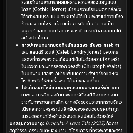
ระดับตำนานสามารถผสมผสานความสยองขวัญแบบ
โกธิค (Gothic Horror) เข้ากับความโรแมนติกที่ลึกซึ้ง
ได้อย่างสมบูรณ์แบบ ตัวหนังไม่ได้เน้นเพียงแค่ความโหด
ร้ายของแวมไพร์ แต่ฉลาดในการขับเน้น “ความเป็น
มนุษย์” และความเปราะบางของตัวแดรกคิวลาออกมาได้
อย่างน่าเห็นใจ
การปะทะบทบาทของทีมนักแสดงระดับพระกาฬ:
คา
เลบ แลนด์รี โจนส์ (Caleb Landry Jones) มอบการ
แสดงที่ทรงพลัง ดิบเถื่อนแต่เต็มไปด้วยความโศกเศร้า
ในแววตา ขณะที่คริสตอฟ วอลต์ซ (Christoph Waltz)
ในบทฟาน เฮลซิง ก็ช่วยเพิ่มมิติความตึงเครียดและชิง
ไหวชิงพริบให้กับเรื่องราวได้อย่างยอดเยี่ยม
โปรดักชันดีไซน์และคอสตูมระดับมาสเตอร์พีซ:
งาน
ภาพและการจัดแสงในภาพยนตร์เรื่องนี้มีความงดงาม
ราวกับภาพวาดคลาสสิก ฉากหลังของปราสาททรานซิลเว
เนียและความหรูหราปนลึกลับของลอนดอนยุคเก่า ถูก
เนรมิตออกมาได้อย่างประณีตและเปี่ยมไปด้วยสไตล์
บทสรุปความน่าดู:
Dracula: A Love Tale (2025)
คือการ
สดุดีวรรณกรรมอมตะของบราม สโตกเกอร์ ที่ทรงพลังและตรา