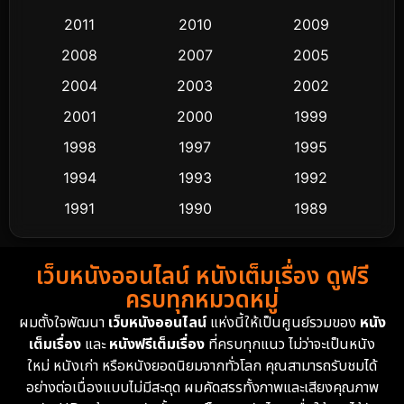
Coming-of-age ชีวิตวัยรุ่น
61
2011
2010
2009
Crime อาชญากรรม
503
2008
2007
2005
2004
2003
2002
Cult Film
4
2001
2000
1999
Culture
9
1998
1997
1995
Dance เต้น
1994
1993
1992
10
1991
1990
1989
Detective สืบสวน
58
1988
1986
1985
Detective สืบสวน
70
เว็บหนังออนไลน์ หนังเต็มเรื่อง ดูฟรี
1983
1982
1981
ครบทุกหมวดหมู่
1978
1974
1971
Disaster
13
ผมตั้งใจพัฒนา
เว็บหนังออนไลน์
แห่งนี้ให้เป็นศูนย์รวมของ
หนัง
1962
เต็มเรื่อง
และ
หนังฟรีเต็มเรื่อง
ที่ครบทุกแนว ไม่ว่าจะเป็นหนัง
Disney+
4
ใหม่ หนังเก่า หรือหนังยอดนิยมจากทั่วโลก คุณสามารถรับชมได้
Documentary สารคดี
93
อย่างต่อเนื่องแบบไม่มีสะดุด ผมคัดสรรทั้งภาพและเสียงคุณภาพ