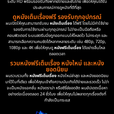
ระดับ HD พร้อมรองรับทั้งพากย์ไทยและซับไทย เพื่อให้คุณได้รับ
Drama ดราม่า
(1,426)
ประสบการณ์การดูหนังที่ดีที่สุด
ดูหนังเต็มเรื่องฟรี รองรับทุกอุปกรณ์
Dystopian
16
ผมเปิดให้คุณสามารถรับชม
หนังเต็มเรื่อง
ได้ฟรี โดยไม่มีค่าใช้จ่าย
รองรับการใช้งานผ่านทุกอุปกรณ์ ไม่ว่าจะเป็นมือถือหรือ
Emotional
61
คอมพิวเตอร์ ระบบสตรีมมิ่งถูกออกแบบให้โหลดไว ไม่กระตุก และ
สามารถเลือกความคมชัดได้หลากหลายระดับ เช่น 480p, 720p,
Epic มหากาพย์
213
1080p และ 4K เพื่อให้คุณดู
หนังฟรีเต็มเรื่อง
ได้อย่างลื่นไหล
Erotic
35
ตลอดเวลา
รวมหนังฟรีเต็มเรื่อง หนังใหม่ และหนัง
Family ครอบครัว
359
ยอดนิยม
ผมรวบรวมทั้ง
หนังฟรีเต็มเรื่อง
หนังใหม่ล่าสุด และหนังยอดนิยม
Fantasy จินตนาการ
319
มาไว้ในที่เดียว เพื่อให้คุณเข้าถึงความบันเทิงได้ง่ายและรวดเร็ว ไม่ว่า
จะเป็นหนังแอคชั่น หนังดราม่า หรือซีรี่ย์ยอดฮิต ผมอัปเดตเนื้อหา
Fiction
9
อย่างต่อเนื่องตลอด 24 ชั่วโมง เพื่อให้คุณไม่พลาดทุกเรื่องดังที่
กำลังเป็นกระแส
Film
57
Gothic
3