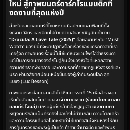
ใหม่ สู่ภาพยนตร์ดาร์กโรแมนติกที่
งดงามที่สุดแห่งปี
สำหรับคอภาพยนตร์ที่โหยหางานศิลปะบนแผ่นฟิล์มที่ทั้ง
งดงาม วิจิตร และเปี่ยมไปด้วยความสยองขวัญอันเย้ายวน
“Dracula: A Love Tale (2025)”
คือผลงานระดับ “Must-
Watch” ของปีนี้ที่จะมาปฏิวัติพล็อตเรื่องของแดรกคิวลาที่เรา
เคยรู้จัก ภาพยนตร์เรื่องนี้ไม่ใช่แค่หนังแวมไพร์ไล่ล่าธรรมดา
แต่เป็นการเดินทางดิ่งลึกไปสู่ก้นบึ้งของหัวใจที่แหลกสลาย
ความศรัทธาที่พังทลาย และความรักที่ท้าทายกฎแห่งสวรรค์และ
นรก ผ่านวิสัยทัศน์อันเหนือชั้นของผู้กำกับระดับโลก ลุค
แบซง (Luc Besson)
ภาพยนตร์พาย้อนเวลากลับไปยังศตวรรษที่ 15 เพื่อสำรวจจุด
เริ่มต้นอันแสนเจ็บปวดของ
เจ้าชายวลาด (รับบทโดย คาเลบ
แลนด์รี โจนส์)
นักรบผู้เก่งกล้าที่ต้องสูญเสีย
เอลิซาเบตา
หญิงคนรักอันเป็นที่รักยิ่งไปอย่างไม่มีวันกลับ ความโศกเศร้า
และความโกรธแค้นต่อโชคชะตาทำให้เขาตัดสินใจหันหลังให้กับ
การคุ้มครองของพระผู้เป็นเจ้า ท้าทายอำนาจมืด และทำพันธ