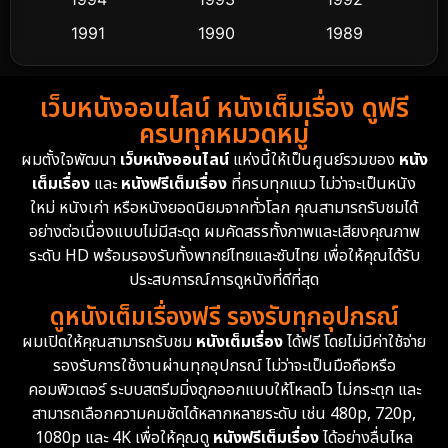
1991
1990
1989
Detective สืบสวน
62
1988
1986
1985
Detective สืบสวน
76
เว็บหนังออนไลน์ หนังเต็มเรื่อง ดูฟรี
1983
1982
1981
ครบทุกหมวดหมู่
1978
1974
1971
Disaster
13
ผมตั้งใจพัฒนา
เว็บหนังออนไลน์
แห่งนี้ให้เป็นศูนย์รวมของ
หนัง
1962
เต็มเรื่อง
และ
หนังฟรีเต็มเรื่อง
ที่ครบทุกแนว ไม่ว่าจะเป็นหนัง
Disney+
4
ใหม่ หนังเก่า หรือหนังยอดนิยมจากทั่วโลก คุณสามารถรับชมได้
Documentary สารคดี
95
อย่างต่อเนื่องแบบไม่มีสะดุด ผมคัดสรรทั้งภาพและเสียงคุณภาพ
ระดับ HD พร้อมรองรับทั้งพากย์ไทยและซับไทย เพื่อให้คุณได้รับ
Drama ดราม่า
(1,504)
ประสบการณ์การดูหนังที่ดีที่สุด
ดูหนังเต็มเรื่องฟรี รองรับทุกอุปกรณ์
Dystopian
16
ผมเปิดให้คุณสามารถรับชม
หนังเต็มเรื่อง
ได้ฟรี โดยไม่มีค่าใช้จ่าย
รองรับการใช้งานผ่านทุกอุปกรณ์ ไม่ว่าจะเป็นมือถือหรือ
Emotional
61
คอมพิวเตอร์ ระบบสตรีมมิ่งถูกออกแบบให้โหลดไว ไม่กระตุก และ
สามารถเลือกความคมชัดได้หลากหลายระดับ เช่น 480p, 720p,
Epic มหากาพย์
225
1080p และ 4K เพื่อให้คุณดู
หนังฟรีเต็มเรื่อง
ได้อย่างลื่นไหล