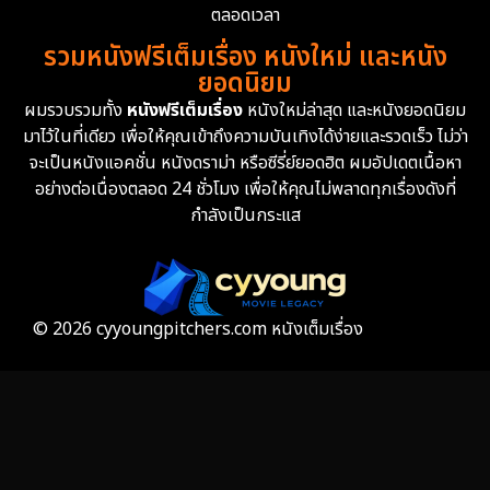
Erotic
36
ตลอดเวลา
รวมหนังฟรีเต็มเรื่อง หนังใหม่ และหนัง
Family ครอบครัว
372
ยอดนิยม
ผมรวบรวมทั้ง
หนังฟรีเต็มเรื่อง
หนังใหม่ล่าสุด และหนังยอดนิยม
Fantasy จินตนาการ
339
มาไว้ในที่เดียว เพื่อให้คุณเข้าถึงความบันเทิงได้ง่ายและรวดเร็ว ไม่ว่า
จะเป็นหนังแอคชั่น หนังดราม่า หรือซีรี่ย์ยอดฮิต ผมอัปเดตเนื้อหา
Fiction
9
อย่างต่อเนื่องตลอด 24 ชั่วโมง เพื่อให้คุณไม่พลาดทุกเรื่องดังที่
กำลังเป็นกระแส
Film
57
Gothic
3
Grief
7
© 2026 cyyoungpitchers.com หนังเต็มเรื่อง
HBO GO
6
HBO Max
3
Healing
15