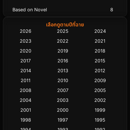
Based on Novel
8
Biography ชีวิตจริง
76
เลือกดูตามปีที่ฉาย
2026
2025
2024
Black Comedy
323
2023
2022
2021
Classic หนังคลาสสิก
48
2020
2019
2018
2017
2016
2015
Comedy ตลก
453
2014
2013
2012
Coming-of-age ชีวิตวัยรุ่น
64
2011
2010
2009
Crime อาชญากรรม
530
2008
2007
2005
2004
2003
2002
Cult Film
4
2001
2000
1999
Culture
9
1998
1997
1995
Dance เต้น
1994
1993
1992
10