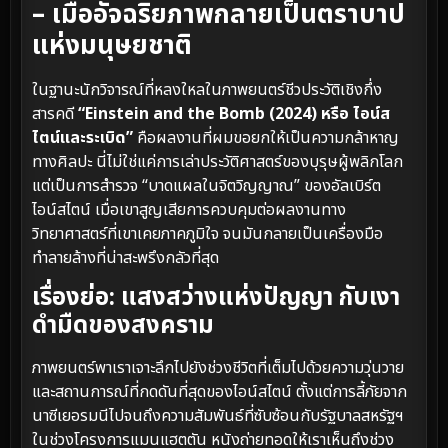
– เมื่ออัจฉริยภาพกลายเป็นตราบาป
แห่งมนุษยชาติ
ในฐานะนักวิจารณ์ที่หลงใหลในภาพยนตร์ชีวประวัติเชิงกึ่ง
สารคดี
“Einstein and the Bomb (2024) หรือ ไอน์ส
ไตน์และระเบิด”
คือผลงานที่ผมขอยกให้เป็นความกล้าหาญ
ทางศิลปะ นี่ไม่ใช่แค่การเล่าประวัติศาสตร์ของบุรุษผู้พลิกโลก
แต่เป็นการสำรวจ “บาดแผลในจิตวิญญาณ” ของอัลเบิร์ต
ไอน์สไตน์ เมื่อเขาสูญเสียการควบคุมต่อผลงานทาง
วิทยาศาสตร์ที่เขาเคยภาคภูมิใจ จนมันกลายเป็นเครื่องมือ
ทำลายล้างที่น่าสะพรึงกลัวที่สุด
เรื่องย่อ: แสงสว่างแห่งปัญญา กับเงา
ดำมืดของสงคราม
ภาพยนตร์พาเราเจาะลึกไปยังช่วงชีวิตที่เต็มไปด้วยความวุ่นวาย
และสถานการณ์ที่กดดันที่สุดของไอน์สไตน์ ตั้งแต่การลี้ภัยจาก
นาซีเยอรมนีไปจนถึงความสัมพันธ์ที่ซับซ้อนกับรัฐบาลสหรัฐฯ
ในช่วงโครงการแมนแฮตตัน หนังถ่ายทอดให้เราเห็นถึงช่วง