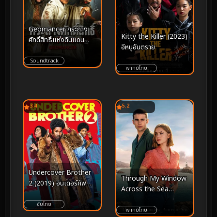
Geomancer กระถาง
Kitty the Killer (2023)
ศักดิ์สิทธิ์แห่งดินแดน
อีหนูอันตราย
(2026)
Soundtrack
พากย์ไทย
3.4
5.2
Undercover Brother
Through My Window
2 (2019) อันเดอร์คัพ
Across the Sea
เวอร์ บราเธอร์ 2
(2023) รักผ่านหน้าต่าง
ซับไทย
หัวใจข้ามทะเล
พากย์ไทย