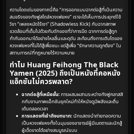
ความโดดเด่นของภาคนี้คือ “การออกแบบฉากต่อสู้ที่เน้นความ
สมจริงของกังฟูสไตล์หวงเฟยหง” เราจะได้เห็นการประยุกต์ใช้
วิชา “เพลงหมัดไร้เงา” (Shadowless Kick) กับฉากสภาพ
แวดล้อมที่เต็มไปด้วยกับดักของที่ว่าการมืด ฉากการต่อสู้ถูก
กำกับออกมาได้อย่างไหลลื่นและดุดัน สะท้อนถึงการเติบโตของ
หวงเฟยหงที่ไม่ได้สู้เพื่อชนะ แต่สู้เพื่อ “รักษาความถูกต้อง” ใน
สถานการณ์ที่กฎหมายไร้ความหมาย
ทำไม Huang Feihong The Black
Yamen (2025) ถึงเป็นหนังที่คอหนัง
แอ็กชันไม่ควรพลาด?
ฉากต่อสู้ที่เหนือชั้น:
การผสมผสานระหว่างกังฟูคลาสสิ
กกับงานภาพแอ็กชันยุคใหม่ทำให้หนังดูมีพลังและตื่น
เต้นตลอดเวลา
การแสดงที่เข้าถึงบทบาท:
นักแสดงนำถ่ายทอดความ
เป็นหวงเฟยหงทั้งในมุมของอาจารย์ผู้มีเมตตาและนักสู้
ผู้เด็ดขาดได้อย่างสมบูรณ์แบบ