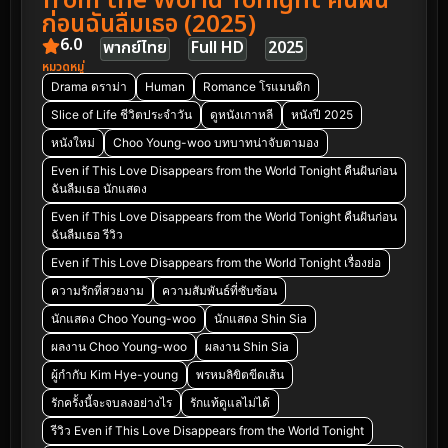
from the World Tonight คืนฝัน
ก่อนฉันลืมเธอ (2025)
6.0
พากย์ไทย
Full HD
2025
หมวดหมู่
Drama ดราม่า
Human
Romance โรแมนติก
Slice of Life ชีวิตประจำวัน
ดูหนังเกาหลี
หนังปี 2025
หนังใหม่
Choo Young-woo บทบาทน่าจับตามอง
Even if This Love Disappears from the World Tonight คืนฝันก่อน
ฉันลืมเธอ นักแสดง
Even if This Love Disappears from the World Tonight คืนฝันก่อน
ฉันลืมเธอ รีวิว
Even if This Love Disappears from the World Tonight เรื่องย่อ
ความรักที่สวยงาม
ความสัมพันธ์ที่ซับซ้อน
นักแสดง Choo Young-woo
นักแสดง Shin Sia
ผลงาน Choo Young-woo
ผลงาน Shin Sia
ผู้กำกับ Kim Hye-young
พรหมลิขิตขีดเส้น
รักครั้งนี้จะจบลงอย่างไร
รักแท้ดูแลไม่ได้
รีวิว Even if This Love Disappears from the World Tonight