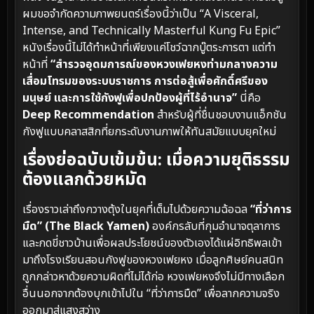
ผมขอจำกัดความภาพยนตร์เรื่องนี้ว่าเป็น “A Visceral,
Intense, and Technically Masterful Kung Fu Epic”
หนังเรื่องนี้ไม่ได้ทำหน้าที่เพียงแค่โชว์ฉากบู๊ตระการตา แต่ทำ
หน้าที่
“สำรวจอุดมการณ์ของหวงเฟยหงท่ามกลางความ
เสื่อมโทรมของระบบราชการ การต่อสู้เพื่อศักดิ์ศรีของ
มนุษย์ และการใช้กังฟูเพื่อปกป้องผู้ที่ไร้อำนาจ”
นี่คือ
Deep Recommendation
สำหรับผู้ที่ชื่นชอบงานแอ็กชัน
กังฟูแบบคลาสสิกที่ยกระดับงานภาพให้ทันสมัยแบบยุคใหม่
เรื่องย่อฉบับเข้มข้น: เมื่อความยุติธรรม
ต้องแลกด้วยหมัด
เรื่องราวเล่าถึงกวางตุ้งในยุคที่เต็มไปด้วยความฉ้อฉล
“ที่ว่าการ
มืด” (The Black Yamen)
องค์กรลับที่กุมอำนาจตุลาการ
และกดขี่ชาวบ้านเพื่อผลประโยชน์ของตัวเองได้แผ่อิทธิพลเข้า
มาถึงโรงเรียนสอนกังฟูของหวงเฟยหง เมื่อลูกศิษย์คนสนิท
ถูกกล่าวหาด้วยความผิดที่ไม่ได้ก่อ หวงเฟยหงจึงไม่มีทางเลือก
อื่นนอกจากต้องบุกเข้าไปใน “ที่ว่าการมืด” เพื่อลากความจริง
ออกมาสู่แสงสว่าง