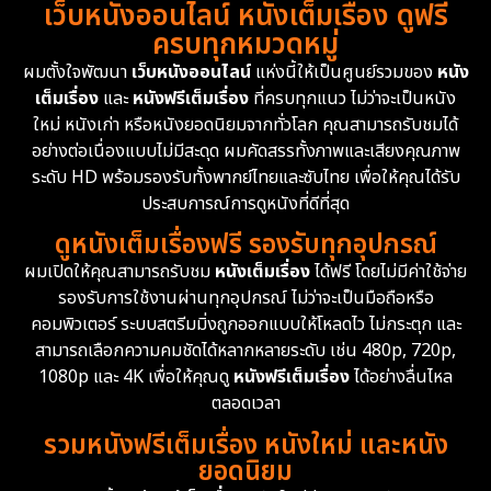
เว็บหนังออนไลน์ หนังเต็มเรื่อง ดูฟรี
1983
1982
1981
ครบทุกหมวดหมู่
1978
1974
1971
Disaster
13
ผมตั้งใจพัฒนา
เว็บหนังออนไลน์
แห่งนี้ให้เป็นศูนย์รวมของ
หนัง
1962
เต็มเรื่อง
และ
หนังฟรีเต็มเรื่อง
ที่ครบทุกแนว ไม่ว่าจะเป็นหนัง
Disney+
4
ใหม่ หนังเก่า หรือหนังยอดนิยมจากทั่วโลก คุณสามารถรับชมได้
Documentary สารคดี
94
อย่างต่อเนื่องแบบไม่มีสะดุด ผมคัดสรรทั้งภาพและเสียงคุณภาพ
ระดับ HD พร้อมรองรับทั้งพากย์ไทยและซับไทย เพื่อให้คุณได้รับ
Drama ดราม่า
(1,477)
ประสบการณ์การดูหนังที่ดีที่สุด
ดูหนังเต็มเรื่องฟรี รองรับทุกอุปกรณ์
Dystopian
16
ผมเปิดให้คุณสามารถรับชม
หนังเต็มเรื่อง
ได้ฟรี โดยไม่มีค่าใช้จ่าย
รองรับการใช้งานผ่านทุกอุปกรณ์ ไม่ว่าจะเป็นมือถือหรือ
Emotional
61
คอมพิวเตอร์ ระบบสตรีมมิ่งถูกออกแบบให้โหลดไว ไม่กระตุก และ
สามารถเลือกความคมชัดได้หลากหลายระดับ เช่น 480p, 720p,
Epic มหากาพย์
219
1080p และ 4K เพื่อให้คุณดู
หนังฟรีเต็มเรื่อง
ได้อย่างลื่นไหล
Erotic
36
ตลอดเวลา
รวมหนังฟรีเต็มเรื่อง หนังใหม่ และหนัง
Family ครอบครัว
366
ยอดนิยม