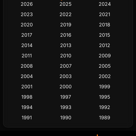
2026
2025
2024
Black Comedy
313
2023
2022
2021
Classic หนังคลาสสิก
48
2020
2019
2018
2017
2016
2015
Comedy ตลก
445
2014
2013
2012
Coming-of-age ชีวิตวัยรุ่น
63
2011
2010
2009
Crime อาชญากรรม
518
2008
2007
2005
2004
2003
2002
Cult Film
4
2001
2000
1999
Culture
9
1998
1997
1995
Dance เต้น
1994
1993
1992
10
1991
1990
1989
Detective สืบสวน
60
1988
1986
1985
Detective สืบสวน
74