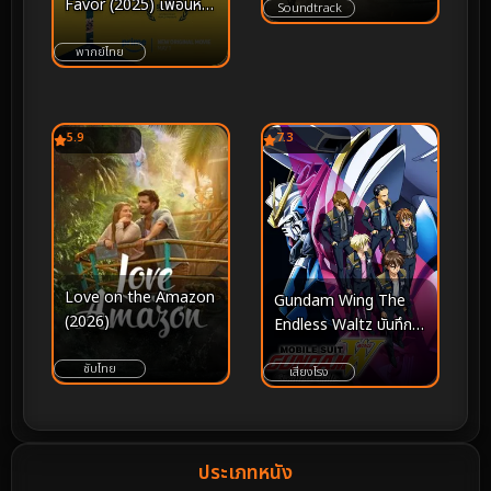
Favor (2025) เพื่อนหาย
Soundtrack
อย่าหา 2
พากย์ไทย
5.9
7.3
Love on the Amazon
Gundam Wing The
(2026)
Endless Waltz บันทึก
การยุทธ์บทใหม่ กันดั้มวิง
ซับไทย
เอนด์เลส วอลซ์ (1998)
เสียงโรง
ประเภทหนัง