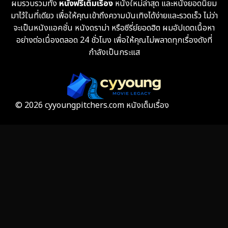
ผมรวบรวมทั้ง
หนังฟรีเต็มเรื่อง
หนังใหม่ล่าสุด และหนังยอดนิยม
Fantasy จินตนาการ
332
มาไว้ในที่เดียว เพื่อให้คุณเข้าถึงความบันเทิงได้ง่ายและรวดเร็ว ไม่ว่า
จะเป็นหนังแอคชั่น หนังดราม่า หรือซีรี่ย์ยอดฮิต ผมอัปเดตเนื้อหา
Fiction
9
อย่างต่อเนื่องตลอด 24 ชั่วโมง เพื่อให้คุณไม่พลาดทุกเรื่องดังที่
กำลังเป็นกระแส
Film
57
Gothic
3
Grief
7
© 2026 cyyoungpitchers.com หนังเต็มเรื่อง
HBO GO
6
HBO Max
3
Healing
15
Heist
25
Historical
7