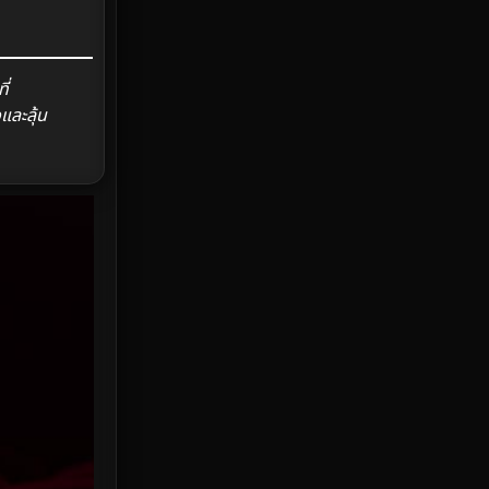
HBO Max
3
ี่
Healing
15
และลุ้น
Heist
25
Historical
7
History ประวัติศาสตร์
53
Holiday
2
Horror สยองขวัญ
389
Human
49
Inspirational แรงบันดาลใจ
156