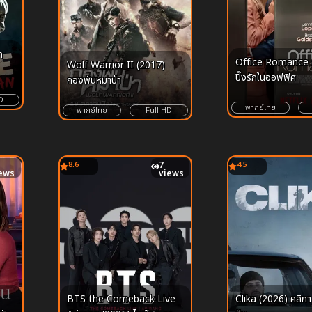
n
Office Romance 
Wolf Warrior II (2017)
ปิ๊งรักในออฟฟิศ
กองพันหมาป่า
D
พากย์ไทย
พากย์ไทย
Full HD
8.6
7
4.5
ews
views
3
BTS the Comeback Live
Clika (2026) คลิกา 