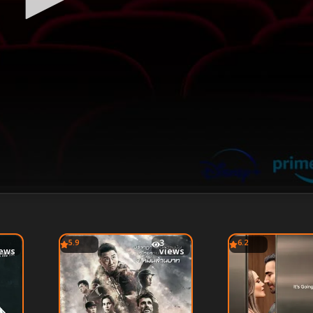
5.9
3
6.2
iews
views