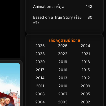
Animation การ์ตูน
142
Based on a True Story เรื่อง
80
จริง
Based on Novel
8
เลือกดูตามปีที่ฉาย
Biography ชีวิตจริง
76
2026
2025
2024
2023
2022
2021
Black Comedy
313
2020
2019
2018
Classic หนังคลาสสิก
48
2017
2016
2015
Comedy ตลก
445
2014
2013
2012
2011
2010
2009
Coming-of-age ชีวิตวัยรุ่น
63
2008
2007
2005
Crime อาชญากรรม
518
2004
2003
2002