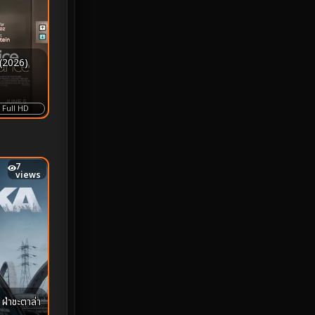
MONOMAX
1
Monster
25
(2026)
Movie Collection
3
Full HD
Musical เพลง
65
Mystery ลึกลับ
370
7
nature
4
views
Parody
3
Period ย้อนยุค
94
Political การเมือง
20
ฝ่าชะตาล่า
Political การเมือง
41