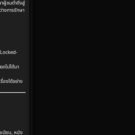
้ชมดำดิ่งสู่
Emotional
61
หว่างการรักษา
Epic มหากาพย์
219
Erotic
36
Family ครอบครัว
366
ย (Locked-
Fantasy จินตนาการ
332
ยดไม่ได้มา
Fiction
9
่องได้อย่าง
Film
57
Gothic
3
Grief
7
เบียน, หนัง
HBO GO
6