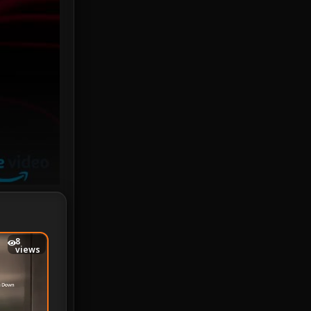
Investigation
33
iQIYI
18
Kids
16
LGBTQ
5
Love
25
Martial
6
Martial Arts
36
marvel
2
8
views
Melodrama
6
Military
7