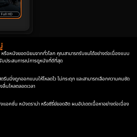
Prime Video
22
Full HD
Psychological จิตวิทยา
930
Rescue กู้ภัย
12
่
Revenge
37
่า หรือหนังยอดนิยมจากทั่วโลก คุณสามารถรับชมได้อย่างต่อเนื่องแบบ
บประสบการณ์การดูหนังที่ดีที่สุด
Road Trip
8
ะบบสตรีมมิ่งถูกออกแบบให้โหลดไว ไม่กระตุก และสามารถเลือกความคมชัด
Romance โรแมนติก
353
างลื่นไหลตลอดเวลา
Romantic
142
ังแอคชั่น หนังดราม่า หรือซีรี่ย์ยอดฮิต ผมอัปเดตเนื้อหาอย่างต่อเนื่อง
Romantic Comedy
176
Satire
12
School
6