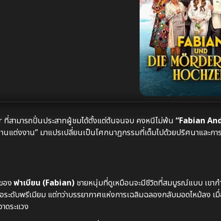
ที่สามารถปั่นประสาทผู้ชมได้ตั้งแต่ต้นจนจบ คงหนีไม่พ้น
“Fabian An
“งานแต่งงาน” มาแปรเปลี่ยนเป็นโศกนาฏกรรมที่เต็มไปด้วยปริศนาและการห
วของ
ฟาเบียน (Fabian)
ชายหนุ่มที่ดูเหมือนจะมีชีวิตที่สมบูรณ์แบบ เขากำล
อระดับพรีเมียม แต่ทว่าบรรยากาศแห่งการเฉลิมฉลองกลับมอดไหม้ลง เมื่อ
วาดระแวง