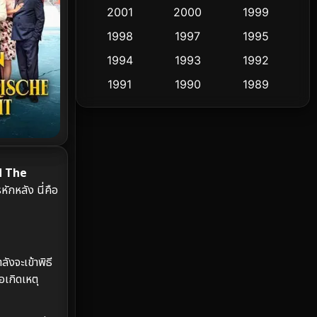
Cult Film
2001
2000
1999
4
1998
1997
1995
Culture
9
1994
1993
1992
Dance เต้น
10
1991
1990
1989
1988
1986
1985
Detective สืบสวน
60
1983
1982
1981
Detective สืบสวน
74
1978
1974
1971
d The
Disaster
13
1962
ักหลัง นี่คือ
Disney+
4
Documentary สารคดี
94
ังจะเข้าพิธี
Drama ดราม่า
(1,477)
เกิดเหตุ
Dystopian
16