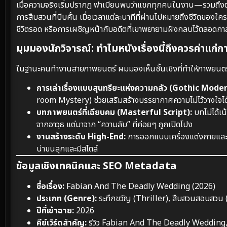
เมื่อความจริงเริ่มปรากฏ ฟาเบียนพบว่าแขกทุกคนในงาน—รวมถึงตัวเ
การสืบสวนที่บีบคั้น เมื่อเวลาแต่ละนาทีที่ผ่านไปหมายถึงชีวิตของใ
ชีวิตรอด หรือการเผชิญหน้ากับอดีตที่เขาพยายามฝังกลบไว้ตลอดกา
มุมมองนักวิจารณ์: ทำไมหนังเรื่องนี้ถึงควรค่าแก่การ
ในฐานะคนทำงานสายภาพยนตร์ ผมมองเห็นชั้นเชิงที่ทำให้ภาพยนตร์เร
การเล่าเรื่องแบบสุนทรียะแห่งความกลัว (Gothic Mode
room Mystery) ช่วยเสริมสร้างบรรยากาศความไม่ไว้วางใจได้อ
บทภาพยนตร์ที่เฉียบคม (Masterful Script):
บทไม่ได้เน
จากอาวุธ แต่มาจาก “ความลับ” ที่ค่อยๆ ถูกเปิดโปง
งานสร้างระดับ High-End:
การออกแบบเครื่องแต่งกายและงา
น่าขนลุกและมีสไตล์
ข้อมูลเชิงเทคนิคและ SEO Metadata
ชื่อเรื่อง:
Fabian And The Deadly Wedding (2026)
ประเภท (Genre):
ระทึกขวัญ (Thriller), สืบสวนสอบสวน (
ปีที่เข้าฉาย:
2026
คีย์เวิร์ดสำคัญ:
รีวิว Fabian And The Deadly Wedding, เร