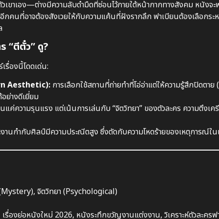
ขาเอง—ต่างมีความลับดำมืดที่ซ่อนไว้ภายใต้หน้ากากทางสังคม หนังจะพาผู
ครอีกคนที่อาจต้องสังเวยให้กับความแค้นที่ฝังรากลึก ฟาเบียนต้องเลือกระ
ล
 “ตีตั๋ว” ดู?
ื่องนี้โดดเด่น:
rn Aesthetic):
การเลือกใช้สถานที่ถ่ายทำที่โอ่อ่าแต่ให้ความรู้สึกปิดตา
ย่างดีเยี่ยม
้นแค่ความรุนแรง แต่เน้นการเล่นกับ “จิตวิทยา” ของตัวละคร ความตึงเครี
นกำกับศิลป์มีความประณีตสูง ซึ่งตัดกับความโหดร้ายของเหตุการณ์ในเรื
Mystery), จิตวิทยา (Psychological)
ื่องย่อหนังใหม่ 2026, หนังระทึกขวัญงานแต่งงาน, วิเคราะห์ตัวละครฟา