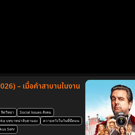
26) – เมื่อคำสาบานในงาน
 จิตวิทยา
Social Issues สังคม
wka บทบาทน่าจับตามอง
ความหวังในวันที่มืดมน
rkus Sehr