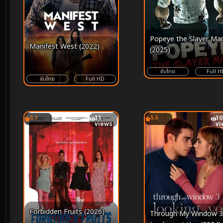
Popeye the Slayer Ma
Manifest West (2022)
(2025)
ซับไทย
Full H
ซับไทย
Full HD
5.1
11
5.5
10
views
vi
Forbidden Fruits (2026)
Through My Window 