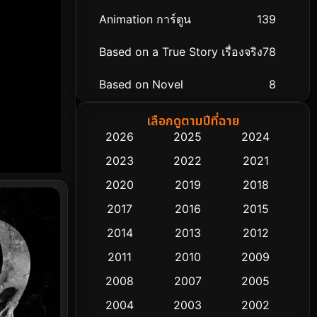
Animation การ์ตูน
139
Based on a True Story เรื่องจริง
78
Based on Novel
8
Biography ชีวิตจริง
74
เลือกดูตามปีที่ฉาย
2026
2025
2024
Black Comedy
291
2023
2022
2021
Classic หนังคลาสสิก
48
2020
2019
2018
2017
2016
2015
Comedy ตลก
428
2014
2013
2012
Coming-of-age ชีวิตวัยรุ่น
61
2011
2010
2009
Crime อาชญากรรม
503
2008
2007
2005
2004
2003
2002
Cult Film
4