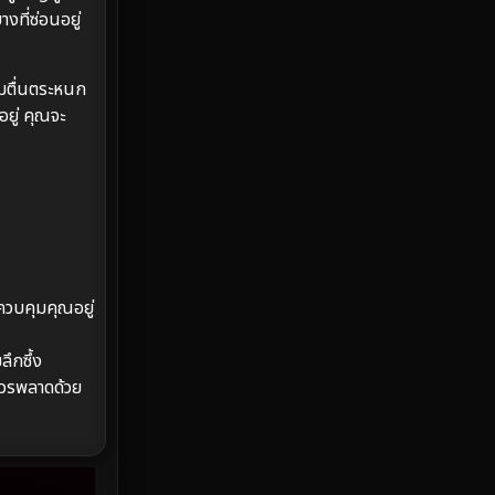
Emotional
61
ที่ซ่อนอยู่
Epic มหากาพย์
213
ามตื่นตระหนก
Erotic
35
อยู่ คุณจะ
Family ครอบครัว
359
Fantasy จินตนาการ
319
Fiction
9
น
ควบคุมคุณอยู่
Film
57
ึกซึ้ง
Gothic
3
ควรพลาดด้วย
Grief
7
HBO GO
6