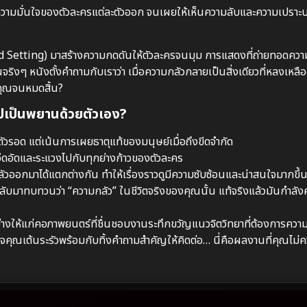
วามมั่นใจของตัวละครแต่ละตัวออก จนเผยให้เห็นความลับและความเปราะบาง
lated Setting) มาสร้างความกดดันให้ตัวละครจนมุม การแสดงที่ถ่ายทอดคว
จริงๆ หนังตั้งคำถามกับเราว่า เมื่อความกลัวกลายเป็นสิ่งเดียวที่หลงเหลือ
งคุณจนหมดสิ้น?
ไปเป็นพยานด้วยตัวเอง?
าตัวรอด แต่เน้นการเผยธาตุแท้ของมนุษย์เมื่อถึงขีดจำกัด
กอึดอัดและระแวงไปกับทุกย่างก้าวของตัวละคร
อกมาได้แตกต่างกัน ทำให้เรื่องราวดูมีความซับซ้อนและน่าสนใจมากขึ้
กลับมาทบทวนว่า “ความกลัว” ในชีวิตจริงของคุณนั้น แท้จริงแล้วมันกำลัง
ให้แก่คอภาพยนตร์ที่ชื่นชอบงานระทึกขวัญแนวจิตวิทยาที่ต้องการความล
จคุณเต้นระรัวพร้อมกับทิ้งคำถามสำคัญให้คิดต่อ… นี่คือผลงานที่คุณไม่