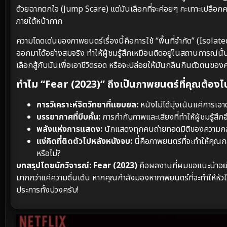
ด้วยฉากตกใจ (Jump Scare) แต่มันเลือกที่จะค่อยๆ กะเทาะเปลือกค
ภายใต้หน้ากาก
ความโดดเด่นของภาพยนตร์เรื่องนี้คือการใช้ “พื้นที่จำกัด” (Iso
ออกมาได้อย่างสมจริง ทำให้ผู้ชมรู้สึกเหมือนติดอยู่ในสถานการณ์นั้น
เลือกสู้กับมันเพื่อเอาชีวิตรอด หรือจะปล่อยให้มันกลืนกินตัวตนขอ
ทำไม “Fear (2023)” ถึงเป็นภาพยนตร์ที่คุณต้อง
การวิเคราะห์จิตวิทยาที่แยบยล:
หนังไม่ได้มุ่งเน้นแค่การเอ
บรรยากาศที่บีบคั้น:
การกำกับภาพและเสียงที่ทำให้ผู้ชมรู้สึ
พลังแห่งการแสดง:
นักแสดงทุกคนถ่ายทอดมิติของความกลัวอ
แง่คิดที่ติดตัวไปหลังหนังจบ:
นี่คือภาพยนตร์ที่จะทำให้คุณ
หรือไม่?
บทสรุปโดยนักวิจารณ์:
Fear (2023)
คือผลงานที่ผมขอแนะนำอย่าง
มากกว่าแค่ความตื่นเต้น หากคุณกำลังมองหาภาพยนตร์ที่จะทำให้หัวใ
ประการทั้งปวงครับ!