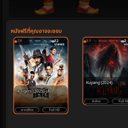
Volume
90%
หนังฟรีที่คุณอาจจะชอบ
7.0
12
5.1
2
views
v
Kuyang (2024)
4 Tigers (2025) เสือ
ซับไทย
Full H
พากย์ไทย
Full HD