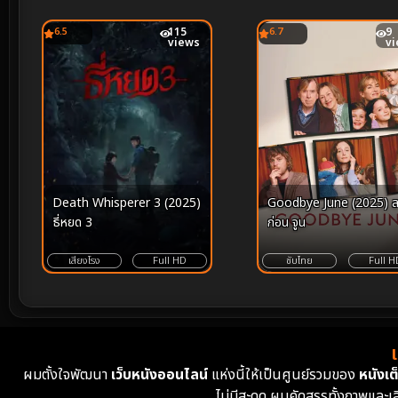
6.5
115
6.7
9
views
v
Death Whisperer 3 (2025)
Goodbye June (2025) 
ธี่หยด 3
ก่อน จูน
เสียงโรง
Full HD
ซับไทย
Full H
ผมตั้งใจพัฒนา
เว็บหนังออนไลน์
แห่งนี้ให้เป็นศูนย์รวมของ
หนังเต็
ไม่มีสะดุด ผมคัดสรรทั้งภาพและเ