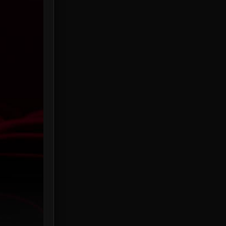
HBO Max
3
Healing
15
Heist
25
Historical
7
History ประวัติศาสตร์
53
Holiday
2
Horror สยองขวัญ
379
Human
49
Inspirational แรงบันดาลใจ
156
Investigation
33