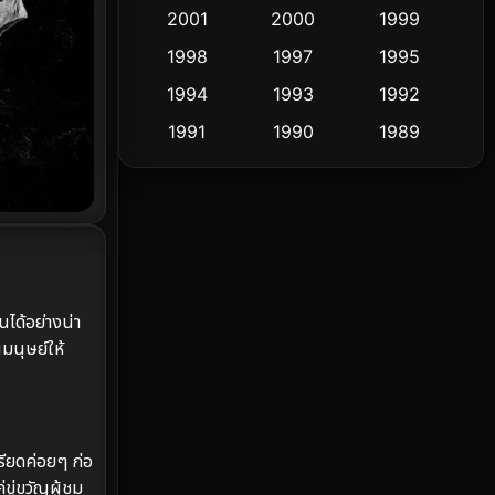
2001
2000
1999
Culture
9
1998
1997
1995
Dance เต้น
1994
1993
1992
10
1991
1990
1989
Detective สืบสวน
58
1988
1986
1985
Detective สืบสวน
70
1983
1982
1981
1978
1974
1971
Disaster
13
1962
Disney+
4
นได้อย่างน่า
นมนุษย์ให้
Documentary สารคดี
93
Drama ดราม่า
(1,426)
Dystopian
16
ครียดค่อยๆ ก่อ
ขู่ขวัญผู้ชม