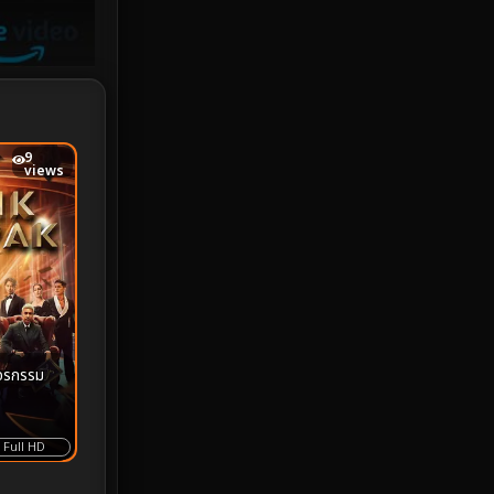
iQIYI
18
Kids
16
LGBTQ
5
9
views
Love
25
Martial
6
Martial Arts
36
marvel
2
จรกรรม
Melodrama
6
Military
7
Full HD
MONOMAX
1