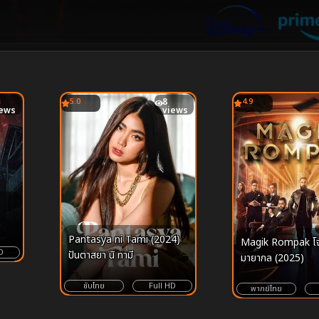
5.0
8
4.9
iews
views
Pantasya ni Tami (2024)
Magik Rompak โ
D
ปันตาสยา นิ ทามี
มายากล (2025)
ซับไทย
Full HD
พากย์ไทย