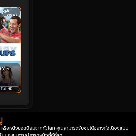
8
Monster
25
views
Movie Collection
3
Musical เพลง
64
Mystery ลึกลับ
364
nature
4
13) ขา
Parody
3
Full HD
Period ย้อนยุค
92
Political การเมือง
20
่
Political การเมือง
41
่า หรือหนังยอดนิยมจากทั่วโลก คุณสามารถรับชมได้อย่างต่อเนื่องแบบ
บประสบการณ์การดูหนังที่ดีที่สุด