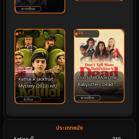
พากย์ไทย
6.7
7.0
Don’t Tell Mom the
Kathal A Jackfruit
Babysitters Dead
Mystery (2023) คดีวุ่น
(2024) – ปลุกตำนาน
ขนุนอลเวง
ความฮาฉบับรีเมค เมื่อ
พากย์ไทย
ซับไทย
อิสรภาพมาพร้อมกับภาระ
ที่คาดไม่ถึง
ประเภทหนัง