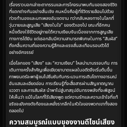
เรื่องราวบอกเล่าชะตากรรมและการโคจรมาพบกันของสองชีวิต
ที่แตกต่างกันอย่างสิ้นเชิง คนหนึ่งคือผู้ที่ชีวิตรายล้อมไปด้วย
ท่วงทำนองและบทเพลงอันงดงาม ทว่ากลับหลงทางในโลกที่
วุ่นวายและสูญเสีย “เสียงในใจ” ของตัวเองไป ขณะที่อีกคน
หนึ่งต้องใช้ชีวิตอยู่ภายใต้ความเงียบงันเนื่องจากการสูญเสีย
ทางการได้ยิน แต่เธอกลับมีความสามารถพิเศษในการ “สัมผัส”
ถึงคลื่นความถี่ของความรู้สึกและแรงสั่นสะเทือนรอบตัวได้
อย่างอัศจรรย์
เมื่อโลกของ “เสียง” และ “ความเงียบ” ไหลบ่ามาบรรจบกัน การ
เดินทางครั้งสำคัญเพื่อเยียวยาบาดแผลในอดีตจึงเริ่มต้นขึ้น
ภาพยนตร์จะพาผู้ชมไปซึมซับกับกระบวนการเติบโตทางอารมณ์
อันแสนละเอียดอ่อน การเรียนรู้ที่จะสื่อสารผ่านสัญชาตญาณ
แววตา และการสัมผัส นำพาไปสู่บทสรุปอันทรงพลังที่จะพิสูจน์
ให้เห็นว่า แม้ในโลกที่ไร้เสียงพูด แต่ความรักและความเข้าใจที่แท้
จริงจะยังคงดังก้องและหยั่งรากลึกในหัวใจของพวกเขาทั้งสอง
ตลอดไป
ความสมบูรณ์แบบของงานดีไซน์เสียง