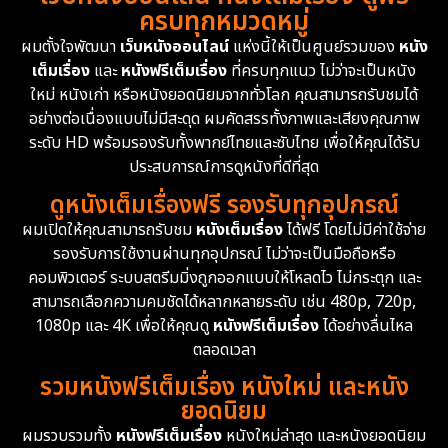
ครบทุกหมวดหมู่
1978
1974
1971
Disaster
13
ผมตั้งใจพัฒนา
เว็บหนังออนไลน์
แห่งนี้ให้เป็นศูนย์รวมของ
หนัง
1962
เต็มเรื่อง
และ
หนังฟรีเต็มเรื่อง
ที่ครบทุกแนว ไม่ว่าจะเป็นหนัง
Disney+
4
ใหม่ หนังเก่า หรือหนังยอดนิยมจากทั่วโลก คุณสามารถรับชมได้
Documentary สารคดี
94
อย่างต่อเนื่องแบบไม่มีสะดุด ผมคัดสรรทั้งภาพและเสียงคุณภาพ
ระดับ HD พร้อมรองรับทั้งพากย์ไทยและซับไทย เพื่อให้คุณได้รับ
Drama ดราม่า
(1,451)
ประสบการณ์การดูหนังที่ดีที่สุด
ดูหนังเต็มเรื่องฟรี รองรับทุกอุปกรณ์
Dystopian
16
ผมเปิดให้คุณสามารถรับชม
หนังเต็มเรื่อง
ได้ฟรี โดยไม่มีค่าใช้จ่าย
รองรับการใช้งานผ่านทุกอุปกรณ์ ไม่ว่าจะเป็นมือถือหรือ
Emotional
61
คอมพิวเตอร์ ระบบสตรีมมิ่งถูกออกแบบให้โหลดไว ไม่กระตุก และ
สามารถเลือกความคมชัดได้หลากหลายระดับ เช่น 480p, 720p,
Epic มหากาพย์
216
1080p และ 4K เพื่อให้คุณดู
หนังฟรีเต็มเรื่อง
ได้อย่างลื่นไหล
Erotic
36
ตลอดเวลา
รวมหนังฟรีเต็มเรื่อง หนังใหม่ และหนัง
Family ครอบครัว
360
ยอดนิยม
ผมรวบรวมทั้ง
หนังฟรีเต็มเรื่อง
หนังใหม่ล่าสุด และหนังยอดนิยม
Fantasy จินตนาการ
327