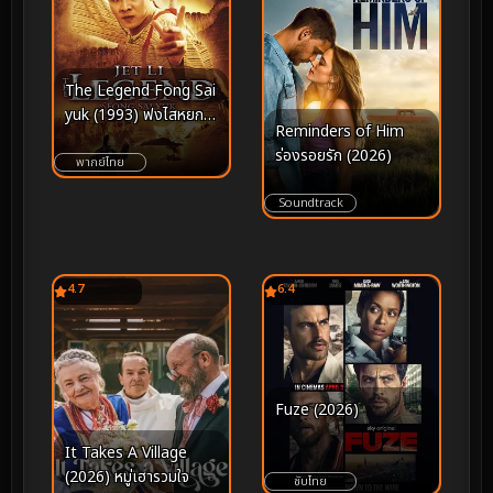
The Legend Fong Sai
yuk (1993) ฟงไสหยก สู้
Reminders of Him
บนหัวคน
ร่องรอยรัก (2026)
พากย์ไทย
Soundtrack
4.7
6.4
Fuze (2026)
It Takes A Village
(2026) หมู่เฮารวมใจ
ซับไทย