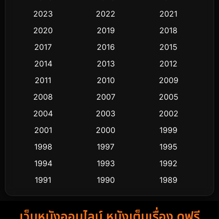
Black Comedy
303
2023
2022
2021
Classic หนังคลาสสิก
48
2020
2019
2018
2017
2016
2015
Comedy ตลก
435
2014
2013
2012
Coming-of-age ชีวิตวัยรุ่น
63
2011
2010
2009
Crime อาชญากรรม
511
2008
2007
2005
2004
2003
2002
Cult Film
4
2001
2000
1999
Culture
9
1998
1997
1995
Dance เต้น
1994
1993
1992
10
1991
1990
1989
Detective สืบสวน
72
1988
1986
1985
Detective สืบสวน
59
เว็บหนังออนไลน์ หนังเต็มเรื่อง ดูฟรี
1983
1982
1981