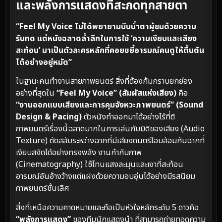
และพลังการแสดงที่สะกดทุกสายตา
“Feel My Voice ไม่ได้พยายามบีบน้ำตาผู้ชมด้วยความ
รันทด แต่หนังฉลาดล้ำลึกในการใช้ ‘ความเงียบและเสียง
สะท้อน’ มาเป็นตัวละครหลักที่คอยขยี้อารมณ์คนดูให้ตื้นตัน
ได้อย่างอยู่หมัด”
ในฐานะคนทำงานสายภาพยนตร์ สิ่งที่ต้องก้มกราบยกย่อง
อย่างที่สุดใน
“Feel My Voice” (สัมผัสแห่งเสียง)
คือ
“งานออกแบบเสียงและการคุมจังหวะภาพยนตร์” (Sound
Design & Pacing)
ตัวหนังทำออกมาได้อย่างไร้ที่ติ
ภาพยนตร์เรื่องนี้ฉลาดมากในการเล่นกับมิติของเสียง (Audio
Texture) ตัดสลับระหว่างฉากที่มีเสียงดนตรีโอบล้อมกับฉากที่
เงียบสงัดได้อย่างทรงพลัง งานกำกับภาพ
(Cinematography) ใช้โทนแสงละมุนและเงาที่สะท้อน
อารมณ์อันอ้างว้างแต่แฝงด้วยความอบอุ่นได้อย่างมีรสนิยม
ภาพยนตร์ชั้นเลิศ
สิ่งที่เหนือความคาดหมายและถือเป็นหัวใจหลักระดับ 5 ดาวคือ
“พลังการแสดง”
ของทีมนักแสดงนำ ที่สามารถถ่ายทอดความ