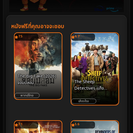
หนังฟรีที่คุณอาจจะชอบ
7.5
6.7
The Big Fake (2026)
The Sheep
จอมปลอม
Detectives แก๊ง
แกะรอย ยอดนักสืบ
พากย์ไทย
(2026)
เสียงโรง
7.1
5.6