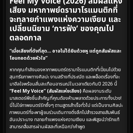
Feel My Voice (2026) สัมผัสแห่ง
เสียง มหากาพย์ดรามาโรแมนติกที่
จะทลายกำแพงแห่งความเงียบ และ
เปลี่ยนนิยาม ‘การฟัง’ ของคุณไป
ตลอดกาล
“เมื่อเสียงที่ดังที่สุด… อาจไม่ได้ยินด้วยหู แต่ถูกสัมผัสและ
โอบกอดด้วยหัวใจ”
หากคุณกำลังมองหาภาพยนตร์ดรามาโรแมนติกที่เปี่ยมไปด้วย
สุนทรียภาพทางศิลปะ งานสร้างที่ประณีต และพล็อตเรื่องที่จะ
มาฮีลใจพร้อมสั่นสะเทือนอารมณ์ในเวลาเดียวกันปี 2026 นี้
“Feel My Voice” (สัมผัสแห่งเสียง)
คือผลงานระดับ
มาสเตอร์พีซชิ้นสำคัญที่คุณต้องห้ามพลาดด้วยประการทั้งปวง!
นี่ไม่ใช่ภาพยนตร์รักซึ้งๆ ตามสูตรสำเร็จทั่วไป แต่เป็นงานศิลปะ
ภาพยนตร์ที่จะพาผู้ชมร่วมเดินทางดิ่งลึกไปสำรวจสายสัมพันธ์
อันเปราะบาง ทลายกำแพงแห่งความเงียบ และพิสูจน์ว่ารักแท้
สามารถสื่อสารผ่านผัสสะที่เหนือกว่าคำพูด