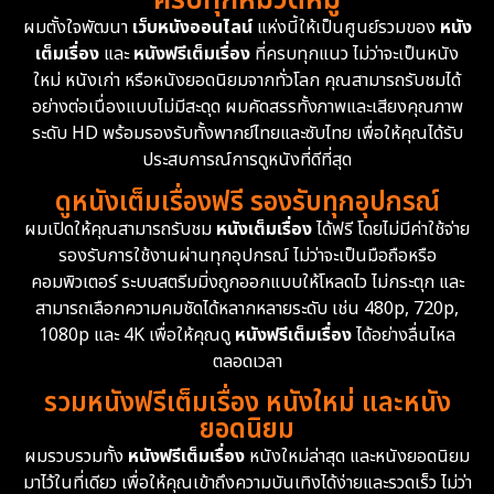
ครบทุกหมวดหมู่
1978
1974
1971
Disaster
13
ผมตั้งใจพัฒนา
เว็บหนังออนไลน์
แห่งนี้ให้เป็นศูนย์รวมของ
หนัง
1962
เต็มเรื่อง
และ
หนังฟรีเต็มเรื่อง
ที่ครบทุกแนว ไม่ว่าจะเป็นหนัง
Disney+
4
ใหม่ หนังเก่า หรือหนังยอดนิยมจากทั่วโลก คุณสามารถรับชมได้
Documentary สารคดี
93
อย่างต่อเนื่องแบบไม่มีสะดุด ผมคัดสรรทั้งภาพและเสียงคุณภาพ
ระดับ HD พร้อมรองรับทั้งพากย์ไทยและซับไทย เพื่อให้คุณได้รับ
Drama ดราม่า
(1,426)
ประสบการณ์การดูหนังที่ดีที่สุด
ดูหนังเต็มเรื่องฟรี รองรับทุกอุปกรณ์
Dystopian
16
ผมเปิดให้คุณสามารถรับชม
หนังเต็มเรื่อง
ได้ฟรี โดยไม่มีค่าใช้จ่าย
รองรับการใช้งานผ่านทุกอุปกรณ์ ไม่ว่าจะเป็นมือถือหรือ
Emotional
61
คอมพิวเตอร์ ระบบสตรีมมิ่งถูกออกแบบให้โหลดไว ไม่กระตุก และ
สามารถเลือกความคมชัดได้หลากหลายระดับ เช่น 480p, 720p,
Epic มหากาพย์
213
1080p และ 4K เพื่อให้คุณดู
หนังฟรีเต็มเรื่อง
ได้อย่างลื่นไหล
Erotic
35
ตลอดเวลา
รวมหนังฟรีเต็มเรื่อง หนังใหม่ และหนัง
Family ครอบครัว
359
ยอดนิยม
ผมรวบรวมทั้ง
หนังฟรีเต็มเรื่อง
หนังใหม่ล่าสุด และหนังยอดนิยม
Fantasy จินตนาการ
319
มาไว้ในที่เดียว เพื่อให้คุณเข้าถึงความบันเทิงได้ง่ายและรวดเร็ว ไม่ว่า