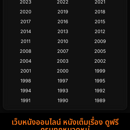
2023
2022
2021
Classic หนังคลาสสิก
48
2020
2019
2018
2017
2016
2015
Comedy ตลก
428
2014
2013
2012
Coming-of-age ชีวิตวัยรุ่น
61
2011
2010
2009
Crime อาชญากรรม
503
2008
2007
2005
2004
2003
2002
Cult Film
4
2001
2000
1999
Culture
9
1998
1997
1995
Dance เต้น
1994
1993
1992
10
1991
1990
1989
Detective สืบสวน
58
1988
1986
1985
Detective สืบสวน
70
เว็บหนังออนไลน์ หนังเต็มเรื่อง ดูฟรี
1983
1982
1981