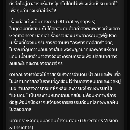
ดิ่งลึกไปสู่ศาสตร์แห่งฮวงจุ้ยที่ไม่ได้มีไว้เพียงเพื่อตั้งรับ แต่มีไว้
เพื่อกุมอำนาจเหนือใต้หล้า!
เรื่องย่ออย่างเป็นทางการ (Official Synopsis)
ในยุคสมัยที่ชัยชนะไม่ได้ตัดสินกันด้วยกำลังพลเพียงอย่างเดียว
Geomancer บอกเล่าเรื่องราวของนักพยากรณ์ปฐพีผู้ปราด
เปรื่องที่ต้องแบกรับภารกิจตามหา “กระถางศักดิ์สิทธิ์” วัตถุ
โบราณที่กุมความลับของเส้นชีพจรพญานาคและพลังแห่งดิน
แดน เมื่อมหาอำนาจต่างจ้องจะครอบครองเพื่อเปลี่ยนทิศทาง
ลมและโชคชะตาของอาณาจักร
ตัวเอกของเราต้องใช้ศาสตร์แห่งการอ่านดิน น้ำ ลม และไฟ เพื่อ
ไขปริศนาค่ายกลโบราณที่ถูกซ่อนไว้ท่ามกลางหุบเขาและมวลหมู่
เมฆ ท่ามกลางการทรยศหักหลังและการชิงไหวชิงพริบที่ใช้
“แผ่นดิน” เป็นกระดานหมากข้ามยุคสมัย นี่คือมหากาพย์การ
ต่อสู้เพื่อปกป้องรากเหง้าของอารยธรรมก่อนที่โลกจะพลิกผัน
ไปตลอดกาล
บทวิเคราะห์จากมุมมองคนทำงานศิลปะ (Director’s Vision
& Insights)