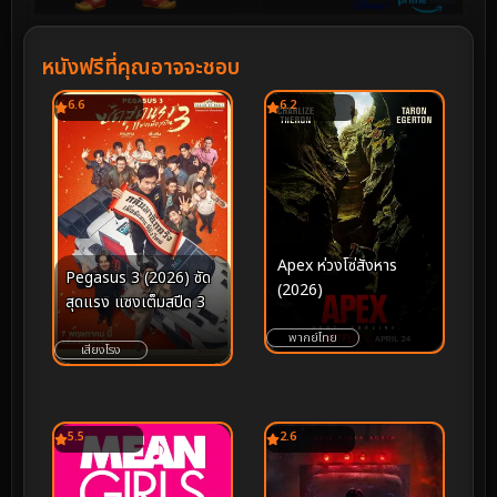
หนังฟรีที่คุณอาจจะชอบ
6.6
6.2
Apex ห่วงโซ่สังหาร
Pegasus 3 (2026) ซัด
(2026)
สุดแรง แซงเต็มสปีด 3
พากย์ไทย
เสียงโรง
5.5
2.6