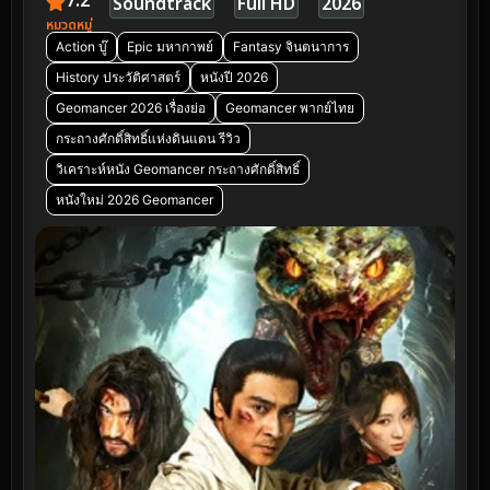
7.2
Soundtrack
Full HD
2026
หมวดหมู่
Action บู๊
Epic มหากาพย์
Fantasy จินตนาการ
History ประวัติศาสตร์
หนังปี 2026
Geomancer 2026 เรื่องย่อ
Geomancer พากย์ไทย
กระถางศักดิ์สิทธิ์แห่งดินแดน รีวิว
วิเคราะห์หนัง Geomancer กระถางศักดิ์สิทธิ์
หนังใหม่ 2026 Geomancer