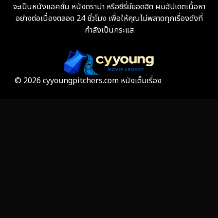
จะเป็นหนังแอคชั่น หนังดราม่า หรือซีรี่ย์ยอดฮิต ผมอัปเดตเนื้อหา
Fiction
9
อย่างต่อเนื่องตลอด 24 ชั่วโมง เพื่อให้คุณไม่พลาดทุกเรื่องดังที่
กำลังเป็นกระแส
Film
57
Gothic
3
Grief
7
© 2026 cyyoungpitchers.com หนังเต็มเรื่อง
HBO GO
6
HBO Max
3
Healing
15
Heist
25
Historical
7
History ประวัติศาสตร์
53