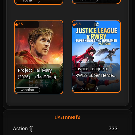
ซับไทย
8.5
5.3
Justice League x
Project Hail Mary
RWBY Super Heroes
(2026) – เมื่อสติปัญญา
& Huntsmen Part
คืออาวุธสุดท้าย และ
One (2023)
ซับไทย
อวกาศคือสนามรบเพื่อลม
พากย์ไทย
หายใจของมวลมนุษยชาติ
ประเภทหนัง
Action บู๊
733