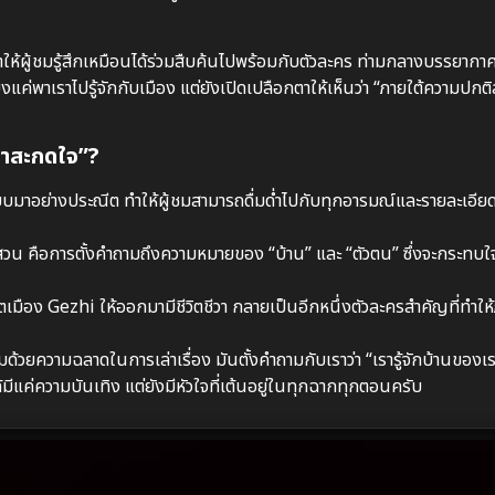
 ทำให้ผู้ชมรู้สึกเหมือนได้ร่วมสืบค้นไปพร้อมกับตัวละคร ท่ามกลางบรรยากา
พาเราไปรู้จักกับเมือง แต่ยังเปิดเปลือกตาให้เห็นว่า “ภายใต้ความปกติ
่าสะกดใจ”?
าอย่างประณีต ทำให้ผู้ชมสามารถดื่มด่ำไปกับทุกอารมณ์และรายละเอียด
สวน คือการตั้งคำถามถึงความหมายของ “บ้าน” และ “ตัวตน” ซึ่งจะกระทบใจผ
เมือง Gezhi ให้ออกมามีชีวิตชีวา กลายเป็นอีกหนึ่งตัวละครสำคัญที่ทำใ
มด้วยความฉลาดในการเล่าเรื่อง มันตั้งคำถามกับเราว่า “เรารู้จักบ้านของเ
มีแค่ความบันเทิง แต่ยังมีหัวใจที่เต้นอยู่ในทุกฉากทุกตอนครับ