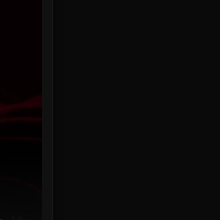
HBO Max
3
Healing
15
Heist
25
Historical
7
History ประวัติศาสตร์
53
Holiday
2
Horror สยองขวัญ
379
Human
49
Inspirational แรงบันดาลใจ
156
Investigation
33