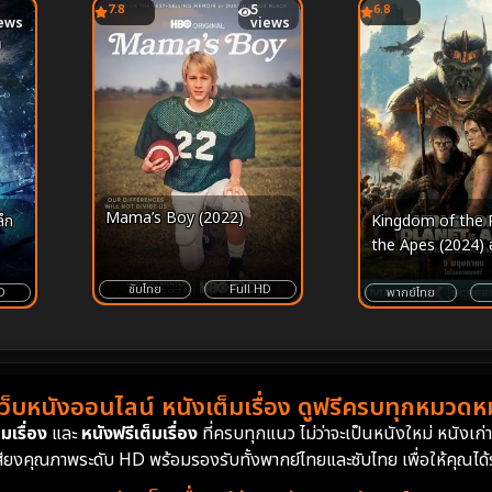
7.8
5
6.8
ews
views
Mama’s Boy (2022)
็ก
Kingdom of the 
the Apes (2024) 
แห่งพิภพวานร
ซับไทย
Full HD
D
พากย์ไทย
เว็บหนังออนไลน์ หนังเต็มเรื่อง ดูฟรีครบทุกหมวดหมู
มเรื่อง
และ
หนังฟรีเต็มเรื่อง
ที่ครบทุกแนว ไม่ว่าจะเป็นหนังใหม่ หนังเก
สียงคุณภาพระดับ HD พร้อมรองรับทั้งพากย์ไทยและซับไทย เพื่อให้คุณได้รั