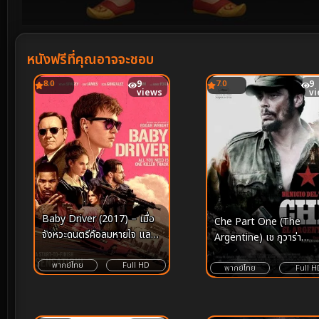
Volume
90%
หนังฟรีที่คุณอาจจะชอบ
8.0
9
7.0
9
views
v
Baby Driver (2017) – เมื่อ
Che Part One (The
จังหวะดนตรีคือลมหายใจ และ
Argentine) เช กูวาร่า
การเหยียบคันเร่งคือศิลปะแห่ง
สงครามปฏิวัติโลก ภาค 1
การปล้น
พากย์ไทย
Full HD
(2008)
พากย์ไทย
Full H