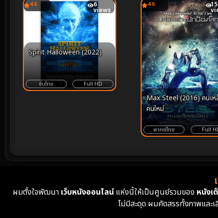
4.6
6
4.6
15
views
vi
Spirit Halloween (2022)
ซับไทย
Full HD
Max Steel (2016) คนเหล
คนใหม่
พากย์ไทย
Full H
ผมตั้งใจพัฒนา
เว็บหนังออนไลน์
แห่งนี้ให้เป็นศูนย์รวมของ
หนังเต็
ไม่มีสะดุด ผมคัดสรรทั้งภาพและเ