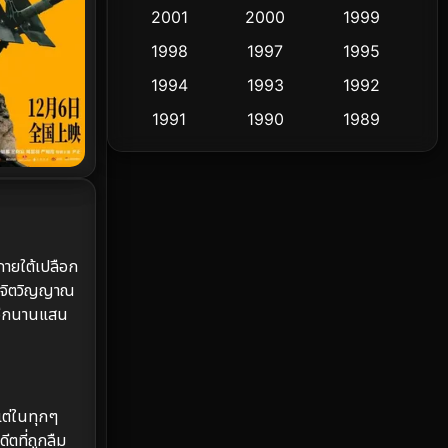
2001
2000
1999
Culture
9
1998
1997
1995
Dance เต้น
1994
1993
1992
10
1991
1990
1989
Detective สืบสวน
58
1988
1986
1985
Detective สืบสวน
70
1983
1982
1981
1978
1974
1971
Disaster
13
1962
ภายใต้เปลือก
Disney+
4
ปในจิตวิญญาณ
ไปอีกนานแสน
Documentary สารคดี
93
Drama ดราม่า
(1,426)
Dystopian
16
 แต่ในทุกๆ
ีตที่ถูกลืม