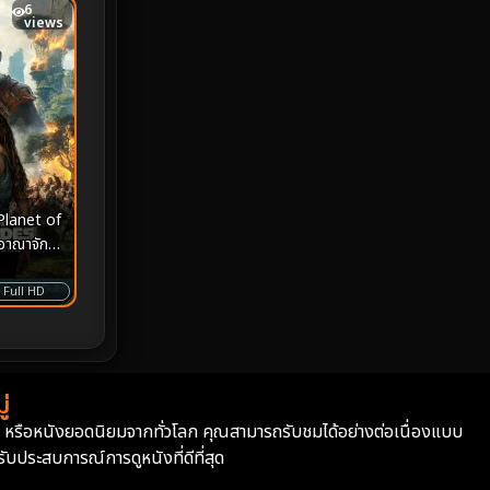
6
views
Monster
25
Movie Collection
3
Musical เพลง
64
Mystery ลึกลับ
364
Planet of
อาณาจักร
nature
4
Full HD
Parody
3
Period ย้อนยุค
92
Political การเมือง
20
่
่า หรือหนังยอดนิยมจากทั่วโลก คุณสามารถรับชมได้อย่างต่อเนื่องแบบ
Political การเมือง
41
บประสบการณ์การดูหนังที่ดีที่สุด