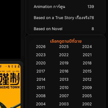
Animation การ์ตูน
139
Based on a True Story เรื่องจริง
78
Based on Novel
8
Biography ชีวิตจริง
74
เลือกดูตามปีที่ฉาย
2026
2025
2024
Black Comedy
291
2023
2022
2021
Classic หนังคลาสสิก
48
2020
2019
2018
2017
2016
2015
Comedy ตลก
428
2014
2013
2012
Coming-of-age ชีวิตวัยรุ่น
61
2011
2010
2009
Crime อาชญากรรม
503
2008
2007
2005
2004
2003
2002
Cult Film
4