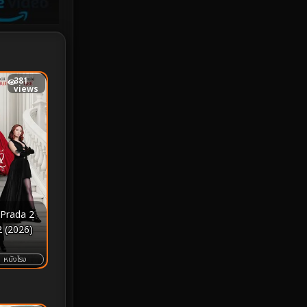
iQIYI
18
Kids
16
381
LGBTQ
5
views
Love
25
Martial
6
Martial Arts
36
marvel
2
 Prada 2
2 (2026)
Melodrama
6
หนังโรง
Military
7
MONOMAX
1