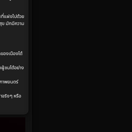
Emotional
61
Epic มหากาพย์
213
ศที่แฝงไปด้วย
สุข มักมีความ
Erotic
35
Family ครอบครัว
359
ของเมืองได้
Fantasy จินตนาการ
319
ู้ชมได้อย่าง
Fiction
9
ห้ภาพยนตร์
Film
57
ราจริงๆ หรือ
Gothic
3
Grief
7
HBO GO
6